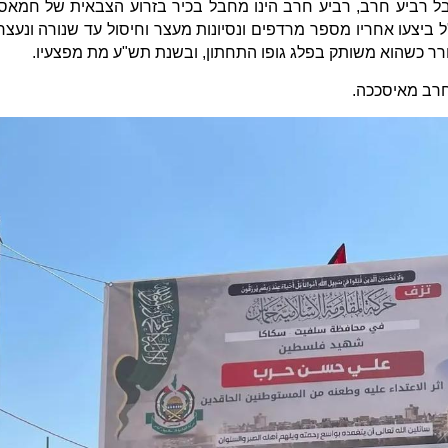
 רביע חרב, רביע חרב הינו מחבל בכיר בזרוע הצבאית של חמאס
 ביצעו אחריו מספר מרדפים ונסיונות מעצר וחיסול עד שנורה ונעצר
ר כשהוא משותק בפלג גופו התחתון, ובשנת תש"ע מת מפצעיו.
חרב מאיסככה.