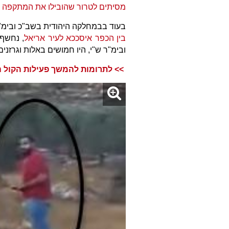
מסיתים לטרור שהובילו את המתקפה ב
בעוד בבמחלקה היהודית בשב"כ ובימ"
בין הכפר איסככא לעיר אריאל
, נחשף 
ובימ"ר ש"י, היו חמושים באלות וגרזני
>> לתרומות להמשך פעילות הקול הי