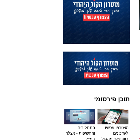
תוכן פירסומי
הצטרפו עכשיו
התחקירים
לעדכונים
והחשיפות - אצלך
בווטסאפ מהקול
במייל!