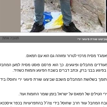
צעו שורת פיגועי ירי
מג'ד מסית מרכזי לטרור ומזוהה גם הוא עם חמאס.
עודדים מחבלים ופיגועים. כך הוא פרסם פוסט מסית למען המחבל
יגוע בבני ברק, וכתב דברים בשבח הפיגוע והמוות כשהיד.
ומך בשלושת המחבלים משכם שביצעו שורת פיגועי ירי וחוסלו בידי
י הטילים של חמאס על ישראל בזמן שומר החומות ועוד.
ח המחבל עווד חרב שחוסל בידי צה"ל בהתפרעויות בכפר איסככא,