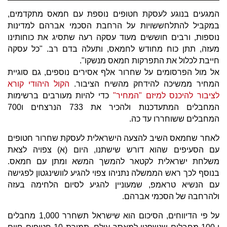
המגעים בנוגע לעסקת חטופים נוספת עם חמאס מתקדמים,
במקביל להתלחששויות על הרחבת הסכמי אברהם למדינות
נוספות, ורבים חוששים מעוד עסקה רעה שתסיג את כוחותינו
מעזה, תתן כוח מחודש לחמאס, ותעלה בדם רב. "כל עסקה
חייבת לכלול את התפרקות חמאס מנשקו".
אל מול הפרסומים על שחרור אלף אסירים נוספים, גם סוגיית
המחיר ממשיכה להידחק מהשיח הציבור.
הקול היהודי קורא
לציבור להיכנס למיזם "המחיר"
כדי להיות מעורבים ברשימות
המחבלים המתעדכנות ולהכיר את 733 הנרצחים ו700
המחבלים ששוחררו עד כה.
לאחר שחמאס השיב להצעה הישראלית לעסקת שחרור חטופים
עם הסעיפים שהוא דורש שישתנו, היום (א) צפויה לצאת
משלחת ישראלית לקטאר להמשך המשא ומתן עם חמאס.
בנוסף לכך ראש הממשלה נתניהו צפוי להגיע לוושינגטון לפגישה
עם הנשיא טראמפ, שמעוניין להגיע לסיום הלחימה בעזה
ולהרחבה של הסכמי אברהם.
על פי הדיווחים, הסיכום הוא שישראל תשחרר 1,000 מחבלים