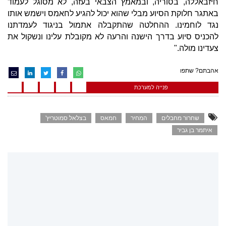
חיזבאללה, בסוריה, ובמאמץ הצבאי בעזה, לא מסוגל לעמוד
באתגר חלוקת הסיוע מבלי שהוא יכול להגיע לחאמס וישמש אותו
נגד לוחמינו. ההחלטה שהתקבלה אתמול בניגוד לעמדתנו
להכניס סיוע בדרך הישנה והרעה לא מקובלת עלינו ונשקול את
צעדינו מולה."
אהבתם? שתפו
פנייה למערכת
שחרור מחבלים
המחיר
חמאס
בצלאל סמוטריץ'
איתמר בן גביר