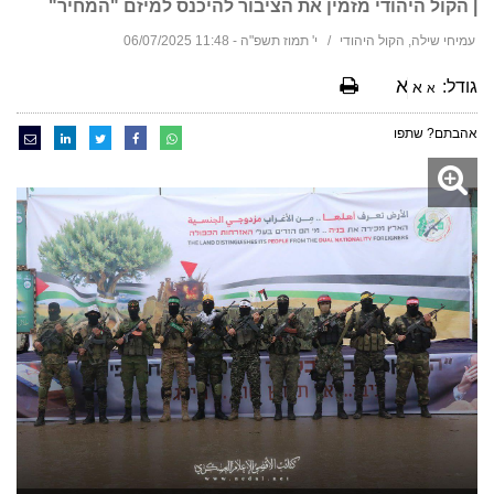
| הקול היהודי מזמין את הציבור להיכנס למיזם "המחיר"
עמיחי שילה, הקול היהודי
י' תמוז תשפ"ה - 11:48 06/07/2025
א
גודל:
א
א
אהבתם? שתפו