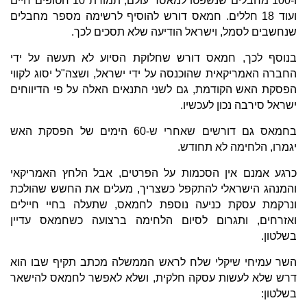
ו-100 מחבלים שנשפטו למאסר עולם, תמורת 10 חטופים חיים
ועוד 18 חללים. חמאס דורש להוסיף לרשימה מספר מחבלים
שנחשבים לסמל, וישראל הודיעה שלא תסכים לכך.
בנוסף לכך, חמאס דורש שחלוקת הסיוע לא תעשה על ידי
החברה האמריקאית שהוכנסה על ידי ישראל, ושצה"ל יסוג לקווי
הפסקת האש הקודמת, גם לשני התנאים האלה על פי הדיווחים
ישראל סירבה נכון לעכשיו.
בחמאס גם דורשים שאחרי ש-60 הימים של הפסקת האש
יגמרו, הלחימה לא תחודש.
כרגע אמנם אין הסכמות על הפרטים, אבל הלחץ האמריקאי
והמנהג הישראלי להתקפל כשצריך, מעלים את החשש שהולכת
ונרקמת עסקת כניעה נוספת לחמאס, שתעלה בחיי חיילים
ואזרחים, ותגרום לסיום הלחימה ברצועה כשחמאס עדיין
בשלטון.
השר עמיחי שיקלי שלח לראש הממשלה מכתב תקיף שבו הוא
דרש שלא לעשות עסקה חלקית, ושלא לאפשר לחמאס להישאר
בשלטון: