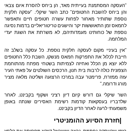
"העסקה המסתמנת בעייתית מאד, הן ביחס להסרת איום צבאי
והן ביחס להשבת החטופים" כתב השר שיקלי. "עסקה חלקית
נוספת שתותיר מאחור לפחות עשרה חטופים חיים ותאפשר
לחמאס זמן התאוששות יקר והישגים טריטוריאליים בדמות נסיגה
נוספת של כוחותינו מעמדותיהם, לא משרתת את השגת יעדי
המלחמה.
"אין בעיניי מקום לעסקה חלקית נוספת. כל עסקה בשלב זה
חייבת לכלול את התפרקות חמאס מנשקו, השבת כלל החטופים
ללא יוצא מן הכלל ואחיזה לצמיתות בשטחי מפתח מהתוחמת
הצפונית כולה לרבות בית חנון, הרכסים השולטים על פאתי העיר
עזה ממזרח, פרימטר עבה במרכז הרצועה ושליטה מלאה מציר
מורג ודרומה."
השר שיקלי גם דורש קיום דיון רציני ושקוף בקבינט, לאחר
שלדבריו בעסקאות קודמות רשימת האסירים שונתה באופן
משמעותי לרעה לאחר הדיון בקבינט.
|חזרת הסיוע ההומניטרי