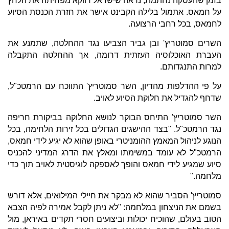
בזמן שהעסקה נחתמת, נראה שישראל דווקא מפחיתה את הלחץ
על חמאס. אתמול בלילה הקבינט אישר את חזרת הכנסת הסיוע
לחמאס, בכל רחבי הרצועה.
השרים סמוטריץ' ובן גביר הצביעו נגד ההחלטה, שתמנע את
העברת האוכלוסיה העזתית דרומה, אך ההחלטה התקבלה
למרות התנגדותם.
על פי ההדלפות מהדיון, השר סמוטריץ' התווכח עם הרמטכ"ל,
שדחף להגדיל את חלוקת הסיוע לאויב.
השר סמוטריץ' התיחס הבוקר לנושא החלוקה בביקורת חריפה
נגד הרמטכ"ל. "בצד ההישגים הגדולים בכל זירות הלחימה, בכל
הנוגע לניהול המאמץ ההומניטרי באופן שהוא לא יגיע לידי חמאס,
הרמטכ"ל לא עומד במשימתו ומאלץ את הדרג המדיני להכניס
סיוע שמגיע לידי חמאס והופך לאספקה לוגיסטית לאויב תוך כדי
מלחמה."
סמוטריץ' הסביר שהוא לא מבקר את חיילי המילואים, אלא דורש
בשמם את הניצחון במלחמה: "לא ניתן לקבל אמירה לפיה הצבא
הטוב בעולם, שהוכיח יכולות וביצועים חסרי תקדים באיראן, מול