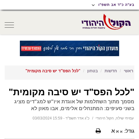
תוכן
תפריט
תפריט
בע"ה כ"ד אב תשפ"ו
ראשי
ראשי
נגישות
oggle
gation
ראשי
חדשות
בטחון
"לכל הפס"ד יש סיבה מקומית"
"לכל הפס"ד יש סיבה מקומית"
מסמך מתוך השתלמות של אוגדת איו"ש למג"דים מציג
בשני סעיפים: המתנחלים אלימים, אבו מאזן לא
עמיחי שילה, הקול היהודי
כ"ג אדר תשפ"ד - 15:59 03/03/2024
א
גודל:
א
א