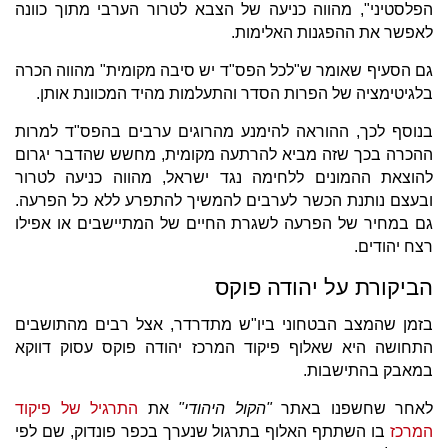
הפלסטיני", מהווה כניעה של הצבא לטרור הערבי מתוך כוונה
לאפשר את ההפגנות האלימות.
גם הסעיף שאומר ש"לכל הפס"ד יש סיבה מקומית" מהווה הכרה
בלגיטימציה של הפרות הסדר והתעלמות מהיד המכוונת אותן.
בנוסף לכך, ההוראה להימנע מהרוגים ערבים בהפס"ד למרות
ההכרה בכך שזה מביא להרתעה מקומית, מחשש שהדבר יגרום
להוצאת ההמונים ללחימה נגד ישראל, מהווה כניעה לטרור
ובעצם נותנת הכשר לערבים להמשיך להתפרע ללא כל הפרעה.
גם במחיר של הפרעה לשגרת החיים של המתיישבים או אפילו
רצח יהודים.
הביקורת על יהודה פוקס
בזמן שהמצב הבטחוני ביו"ש מתדרדר, אצל רבים מהתושבים
התחושה היא שאלוף פיקוד המרכז יהודה פוקס עסוק דווקא
במאבק בהתישבות.
לאחר שחשפנו באתר
"הקול היהודי"
את
התרגיל של פיקוד
המרכז
בו השתתף האלוף בתרגול שנערך בכפר פונדוק, שם לפי