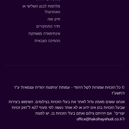
מלחמת לבנון השלישי או
האחרונה?
תיק עזה
חדר התחקירים
אינתיפאדה מושתקת
ההפיכה הצבאית
© כל הזכויות שמורות לקול היהודי - עמותת 'עיתונות יהודית עצמאית' ע"ר
ה'תשע"ז
אנחנו עושים מאמץ גדול לאתר את בעלי הזכויות בצילומים. השימוש ביצירות
שבעל הזכויות בהן אינו ידוע או לא אותר נעשה לפי סעיף 27א ל"חוק זכויות
יוצרים". אם זיהיתם צילום ואתם בעלי הזכויות בו, יש לפנות
ל-
office@hakolhayehudi.co.il