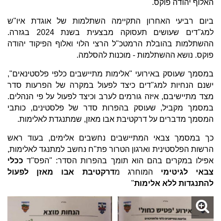
האלוף יהודה פוקס.
ביום רביעי האחרון התקיימה השתלמות של אוגדת איו"ש
למג"דים שעושים תעסוקה מבצעית בשנת 2024 בגזרה.
ההשתלמות בהובלת הרמטכ"ל הרצי הלוי ואלוף הפיקוד יהודה
פוקס. נושא ההשתלמות - מוכנות להסלמה.
במסמך שעוסק באירועי "אלימות מתיישבים כלפי פלסטינאים",
ישנם הנחיות למג"דים כיצד לפעול במקרה של הפרעות סדר
מצד מתיישיבם, איזה גורמים לערב וכיצד לפעול על פי הנהלים.
במסמך מקביל, שעוסק בהפרות סדר של פלסטינים, כותבי
המסמך מדברים על דרקטיבת אבו מאזן, שמתנגדת לאלימות.
כך במסמך צבאי המתיישבים נחשבים אלימים, בעוד ראש
הרשות הפלסטינית וארגון הטרור פת"ח נחשב למתנגד לאלימות,
אפילו במקרים בהם הוא תומך בהפרות הסדר: "הפס"ד
ככלי
צבאי לגיטימי
המוחרג מ
דרקטיבת אבו מאזן לפעול
להתנגדות ללא אלימות
"