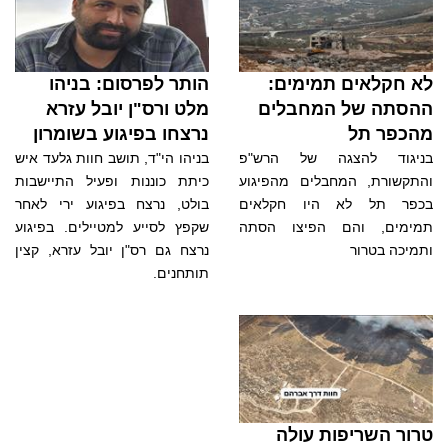
לא חקלאים תמימים:
הותר לפרסום: בניהו
ההסתה של המחבלים
מלט ורס"ן יובל עזרא
מהכפר תל
נרצחו בפיגוע בשומרון
בניגוד להצגה של הרש"פ
בניהו הי"ד, תושב חוות גלעד איש
והתקשורת, המחבלים מהפיגוע
כיתת כוננות ופעיל התיישבות
בכפר תל לא היו חקלאים
בולט, נרצח בפיגוע ירי לאחר
תמימים, והם הפיצו הסתה
שקפץ לסייע למטיילים. בפיגוע
ותמיכה בטרור
נרצח גם רס"ן יובל עזרא, קצין
תותחנים.
טרור השריפות עולה