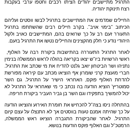
התרגיל מתיישבים יהודים הציתו רכבים וחטפו ערבי בעקבות
רצח תינוקת יהודיה.
החיילים שמדמים את המתיישבים בתרגיל לבשו ווסטים ועליהם
הכיתוב "בימוי אויב". בקרב חיילים רבים שהשתתפו בתרגיל
התעורר זעם רב על כך שרואים בהם, המתיישבים כאויב ולקול
היהודי נודע כי חלק מהקצינים והחיילים נטשו את התרגיל בזעם.
לאחר התרגיל התעוררה בהתישבות ביקורת רבה על האלוף,
ראשי הרשויות ביו"ש יצאו בקריאה בהולה לראש הממשלה בנימין
נתניהו ושר הביטחון יואב גלנט להדיח את מי שכתב את התרגיל.
חברי מועצת קרני שומרון אף הוציאו מכתב עם קיראה מפורשת
להדחת האלוף פוקס, האחראי הישיר על התרגיל. גם השר
סמוטריץ' הוציא הודעה בה נכתב כי מי שאחראי על התרגיל לא
יכול להמשיך בתפקידו וגם השר בן גביר העביר ביקורת חריפה.
בהתחלה ניסו בצה"ל להכחיש את חומרת האירוע והוציאו הודעה
על כך שהיתה אמנם טעות בווסטים אך לא התנצלו על עצם קיום
התרגיל. לאחר שהביקורת התגברה הוציאו ראש הממשלה,
הרמטכ"ל וגם האלוף פוקס הודעות בנושא.