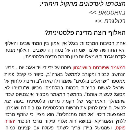
הצטרפו לעדכונים מהקול היהודי:
בוואטסאפ >>
בטלגרם >>
האלוף רוצה מדינה פלסטינית?
אחת הסיבות המרכזיות בגלל אין אמון בין המתיישבים והאלוף
היא התחושה שלצד שמירה על בטחון התושבים, האלוף מנסה
לקדם אג'נדות שמאלניות כגון הקמת מדינה פלסטינית.
במאמר שפורסם בוושינגטון
פוסט על ידי דיוויד איגנטיוס - פרשן
הנחשב לבכיר ומקורב לממשל בארה"ב, סיפר כי קיבל פניות
ממספר "ישראלים בולטים" שאמרו לו שארה"ב חייבת ללחוץ על
ישראל לעשות בחירות חכמות במלחמה, מכיוון ש"נתניהו לא
מסוגל לעשות אותם". בהמשך המאמר מסביר אינגנטיוס שכדי
שהמהלך האמריקאי של הקמת מדינה פלסטינית בעזה יצא
לפועל, חייבים לחזק את הרשות הפלסטינית גם ביהודה ושומרון,
באמצעות דיכוי "אלימות מתנחלים". הוא מציין כי שותף מרכזי
ללחץ האמריקאי בנושא הוא אלוף פיקוד מרכז הנוכחי
יהודה
פוקס
, ושממשל ביידן צריך לשתף פעולה עם קצינים כמוהו