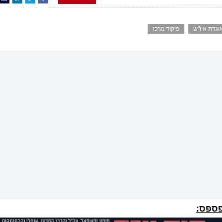
וגדת איו"ש
פיקוד מרכז
פספס: