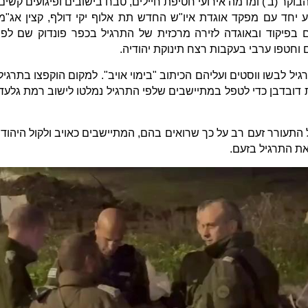
קר (ב') ומדמה אירועי חטיפת חיילים, טבח בישובים ופיגועים קשים
ע יחד עם מפקד אוגדת איו"ש החדש תת אלוף יקי דולף, קצין אג"מ
פים בפיקוד ובאוגדה לזירה מרכזית של התרגיל בכפר פונדוק שם לפי
 וחטפו ערבי בעקבות רצח תינוקת יהודיה.
 לבשו ווסטים ועליהם הכיתוב "בימוי אויב". למקום הוקפצו בתרגיל
 דובדבן כדי לטפל במתיישבים שלפי התרגיל נמלטו לישוב רמת גלעד
תעורר זעם רב על כך שרואים בהם, המתיישבים כאויב ולקול היהודי
את התרגיל בזעם.