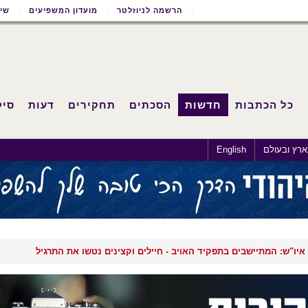
הרשמה לניוזלטר
מועדון המשפיעים
שימ
כל הכתבות
חדשות
הסכתים
תחקירים
דעות
סיק
רץ ובעולם
English
איו"ש: המתיישבים בתפקיד האויב - חיילים וקצינים נטשו את התרגיל