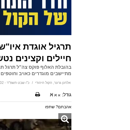
תרגיל אוגדת איו"ש
חיילים וקצינים נט
בהובלת האלוף פוקס צה"ל תרגל תרח
מתיישבים מוגדרים כאויב וחוטפים ע
אלחנן גרונר, הקול היהודי
כ"ו שבט תשפ"ד - 19:02 05/02/2024
א
גודל:
א
א
אהבתם? שתפו