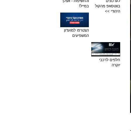
לעדכונים
והחשיפות - אצלך
בווטסאפ מהקול
במייל!
היהודי >>
הצטרפו למועדון
המשפיעים
חלפים לרכבי
יוקרה