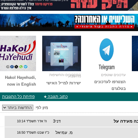
עדכונים שוטפים
התחקירים והחשיפות
מהשבוע
Hakol Hayehudi,
הצטרפו לעדכונים
ישירות למייל האישי
now in English
בטלגרם
כתוב תגובה
פתיחת כל התגובות
מיון לפי:
ה מעידה על
דני3
ה' אדר תשפ"ד 10:14
מ. עמיאל
כ"ז שבט תשפ"ד 16:50