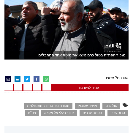
מזכיר הפת"ח בטול כרם נושא את מיטת אחד המחבלים
אהבתם? שתפו
פנייה למערכת
טול כרם
מועיד שעבאן
הועדה נגד גדרות והתנחלויות
טרור ערבי
הסתה ערבית
גדודי חללי אל אקצא
פת"ח