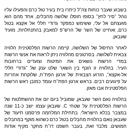
בשבוע שעבר כוחות צה"ל כיתרו בית בעיר טול כרם והפעילו עליו
נוהל "סיר לחץ" בסופו חוסלו שלושה מחבלים, אחד מהם הוא
מועצתם אל עלי, ששימש כמפקד גדודי חללי אל אקצא בטול
כרם, ואחיינו של השר של הרש"פ למאבק בהתנחלויות, מועיד
שעבאן.
לאחר החיסול של השלושה, קיימה הרשות הפלסטינית הלוויה
צבאית לשלושה. בסרטונים מהלוויה ניתן לראות את אנשי הרשות
במדי הרשות נושאים את המיטות וצועדים ברחובות
העיר. בהלוויה זו הונף בין השאר שלט ענק של "גדודי חללי
אל-אקצא", הזרוע הצבאית של ארגון הפת"ח, שלוקחת אחריות
על פיגועים רבים. בראש ארגון הפת"ח עומד כמובן ראש הרשות
הפלסטינית אבו מאזן.
בהלוויה נאם השר שעבאן, שמוביל ביום יום את ההשתלטות של
הרשות הפלסטינית על שטחי C. שעבאן עצמו ישב כ-11 שנה
במצבר בכלא הישראלי. בתחילת המלחמה פרסמנו תיעוד של
שעבאן נואם בהלווית מחבלים בטול כרם כשהוא מוקף במחבלים
חמושים. מלבד זאת, בעבר חשפנו דו"ח מחקר מקיף אודות