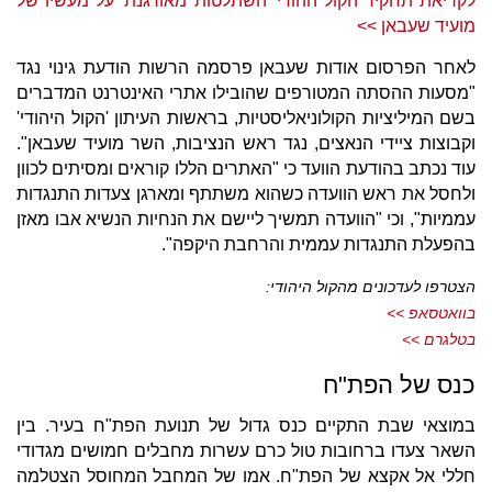
לקריאת תחקיר הקול ההודי 'השתלטות מאורגנת' על מעשיו של
מועיד שעבאן >>
לאחר הפרסום אודות שעבאן פרסמה הרשות הודעת גינוי נגד
"מסעות ההסתה המטורפים שהובילו אתרי האינטרנט המדברים
בשם המיליציות הקולוניאליסטיות, בראשות העיתון 'הקול היהודי'
וקבוצות ציידי הנאצים, נגד ראש הנציבות, השר מועיד שעבאן".
עוד נכתב בהודעת הוועד כי "האתרים הללו קוראים ומסיתים לכוון
ולחסל את ראש הוועדה כשהוא משתתף ומארגן צעדות התנגדות
עממיות", וכי "הוועדה תמשיך ליישם את הנחיות הנשיא אבו מאזן
בהפעלת התנגדות עממית והרחבת היקפה".
הצטרפו לעדכונים מהקול היהודי:
בוואטסאפ >>
בטלגרם >>
כנס של הפת"ח
במוצאי שבת התקיים כנס גדול של תנועת הפת"ח בעיר. בין
השאר צעדו ברחובות טול כרם עשרות מחבלים חמושים מגדודי
חללי אל אקצא של הפת"ח. אמו של המחבל המחוסל הצטלמה