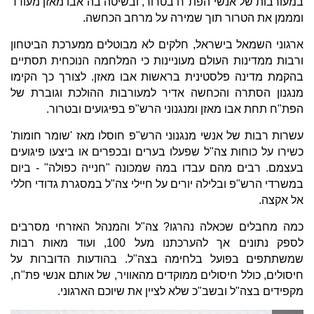
במעורבות של אנשי הפת"ח בטרור, ובשיטה בה אבו מאזן מעודד
ומממן את הטרור תוך שמירה על מרחב הכחשה.
ארגוני השמאל בישראל, חלקים לא מבוטלים ממערכת הביטחון
ורבות ממדינות העולם מעוניינות כי המלחמה הנוכחית תסתיים
בהקמת מדינה פלסטינית בראשות אבו מאזן. לצורך כך הקימו
מנגנון הסתרה והכחשה אדיר למעורבות ההולכת וגוברת של
הפת"ח תחת אבו מאזן ומנגנוני הרש"פ בפיגועים ובטרור.
עשרות רבות של אנשי מנגנוני הרש"פ חוסלו מאז 'שומר חומות'
כשירו על כוחות צה"ל שפעלו בערים ובכפרים או ביצעו פיגועים
בעצמם. רבים מהם עבדו במה שמכונה "חנייה כפולה" - ביום
במשרדי הרש"פ ובלילה יורים על חיילי צה"ל במסגרת גדודי חללי
אל אקצה.
כמה מחבלים שכאלה נהרגו? צה"ל והמנהל האזרחי מסרבים
לספק נתונים אך להערכתנו מעל 100, ועוד מאות רבות
שמשתתפים בפועל בלחימה בצה"ל. בהודעות הדוברות על
חיסולים, כולל חיסולים ממוקדים מהאוויר, של אותם אנשי פת"ח,
מקפידים בצה"ל ובשב"כ שלא לציין את שיוכם הארגוני.