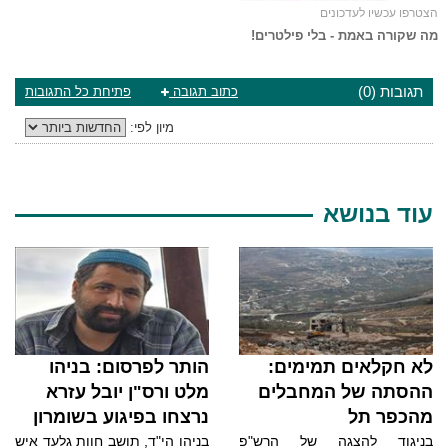
הצטרפו עכשיו לעדכונים
מה שקורה באמת - בלי פילטרים!
תגובות (0)
כתוב תגובה
פתיחת כל התגובות
מיון לפי:
עוד בנושא
לא חקלאים תמימים:
הותר לפרסום: בניהו
ההסתה של המחבלים
מלט ורס"ן יובל עזרא
מהכפר תל
נרצחו בפיגוע בשומרון
בניגוד להצגה של הרש"פ
בניהו הי"ד, תושב חוות גלעד איש