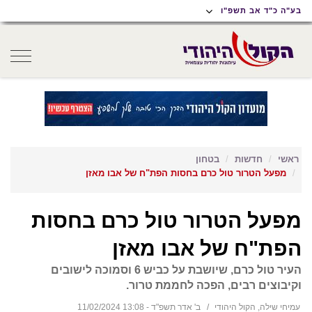
תוכן
תפריט
תפריט
בע"ה כ"ד אב תשפ"ו
ראשי
ראשי
נגישות
oggle
gation
ראשי
חדשות
בטחון
מפעל הטרור טול כרם בחסות הפת"ח של אבו מאזן
מפעל הטרור טול כרם בחסות
הפת"ח של אבו מאזן
העיר טול כרם, שיושבת על כביש 6 וסמוכה לישובים
וקיבוצים רבים, הפכה לחממת טרור.
עמיחי שילה, הקול היהודי
ב' אדר תשפ"ד - 13:08 11/02/2024