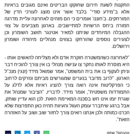
התקנות לשעת חירום שחוקקו הבריטים ואינם מגובים בראיות
אלא ב"מידע סודי" בלבד אשר אינו מוצג לעורכי הדין של
המורחקים. ב'חוננו' אומרים כי הם מזהים לאחרונה עליית מדרגה
חמורה ביחס הרשויות למתיישבים. בארגון מצביעים על צווי
ההגבלה המיוחדים שניתנו למאיר אטינגר תושב השומרון וכן
לצעירים נוספים שהורחקו בצווים מנהליים מיהודה ושומרון
וירושלים.
"לאחרונה כשהמשטרה חוקרת אדם ולא מצליחה להאשים אותו -
היא מוסרת לאותו נחקר צו ענישה מנהלי בו אין צורך להוכיח דבר
וניתן לעקוף בו את בית המשפט", אמר שמואל מידד (זנגי) מנכ"ל
הארגון. "לרוב מדובר בנערים שמגורשים מביתם ונזרקים לרחוב
כי הפרקליטות אינה רואה צורך להציג ראיות אלא לדלג על
התמודדות משפטית", אומר מידד. לדבריו, "הציבור שמנהל את
שגרת יומו אינו חש בסכנה המאיימת הזאת. לכן הוא עדיין שותק.
אבל ברגע שיתברר עומק העוול והעיוות תהיה כאן התפרצות שלא
הכרנו כמותה ולכן אנחנו רואים צורך לחזור שוב ושוב על האזהרה
הזאת".
אהבתם? שתפו