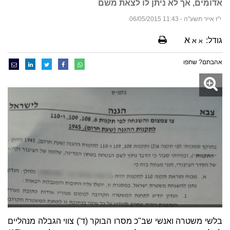
אדומים, אך לא ניתן לו לצאת משם
י"ז אייר תשע"ה - 11:43 06/05/2015
א
גודל:
א
א
אהבתם? שתפו
בלשי משטרה ואנשי שב"כ מסרו הבוקר (ד') צווי הגבלה מנהליים