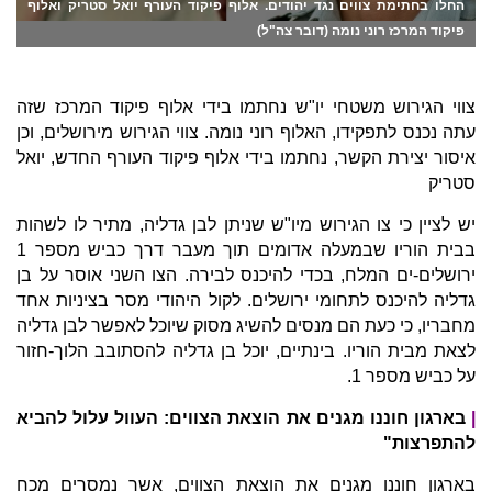
החלו בחתימת צווים נגד יהודים. אלוף פיקוד העורף יואל סטריק ואלוף
פיקוד המרכז רוני נומה (דובר צה"ל)
צווי הגירוש משטחי יו"ש נחתמו בידי אלוף פיקוד המרכז שזה
עתה נכנס לתפקידו, האלוף רוני נומה. צווי הגירוש מירושלים, וכן
איסור יצירת הקשר, נחתמו בידי אלוף פיקוד העורף החדש, יואל
סטריק
יש לציין כי צו הגירוש מיו"ש שניתן לבן גדליה, מתיר לו לשהות
בבית הוריו שבמעלה אדומים תוך מעבר דרך כביש מספר 1
ירושלים-ים המלח, בכדי להיכנס לבירה. הצו השני אוסר על בן
גדליה להיכנס לתחומי ירושלים. לקול היהודי מסר בציניות אחד
מחבריו, כי כעת הם מנסים להשיג מסוק שיוכל לאפשר לבן גדליה
לצאת מבית הוריו. בינתיים, יוכל בן גדליה להסתובב הלוך-חזור
על כביש מספר 1.
|
בארגון חוננו מגנים את הוצאת הצווים: העוול עלול להביא
להתפרצות"
בארגון חוננו מגנים את הוצאת הצווים, אשר נמסרים מכח