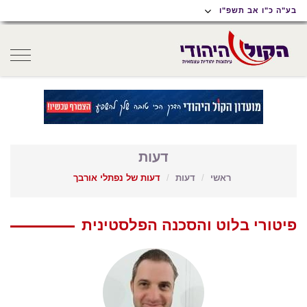
תוכן
תפריט
תפריט
בע"ה כ"ו אב תשפ"ו
ראשי
ראשי
נגישות
oggle
gation
דעות
ראשי
דעות
דעות של נפתלי אורבך
פיטורי בלוט והסכנה הפלסטינית