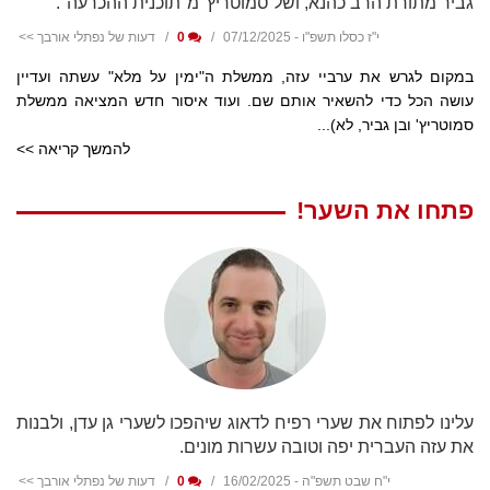
גביר מתורת הרב כהנא, ושל סמוטריץ' מ"תוכנית ההכרעה".
י"ז כסלו תשפ"ו - 07/12/2025
0
דעות של נפתלי אורבך >>
במקום לגרש את ערביי עזה, ממשלת ה"ימין על מלא" עשתה ועדיין
עושה הכל כדי להשאיר אותם שם. ועוד איסור חדש המציאה ממשלת
סמוטריץ' ובן גביר, לא)...
להמשך קריאה >>
פתחו את השער!
עלינו לפתוח את שערי רפיח לדאוג שיהפכו לשערי גן עדן, ולבנות
את עזה העברית יפה וטובה עשרות מונים.
י"ח שבט תשפ"ה - 16/02/2025
0
דעות של נפתלי אורבך >>