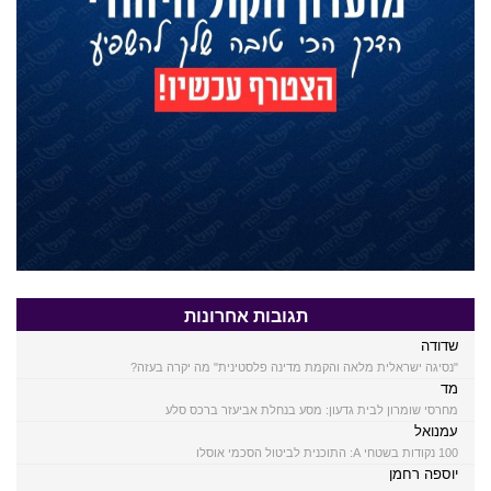
תגובות אחרונות
שדודה
"נסיגה ישראלית מלאה והקמת מדינה פלסטינית" מה יקרה בעזה?
מד
מחרסי שומרון לבית גדעון: מסע בנחלת אביעזר ברכס סלע
עמנואל
100 נקודות בשטחי A: התוכנית לביטול הסכמי אוסלו
יוספה רחמן