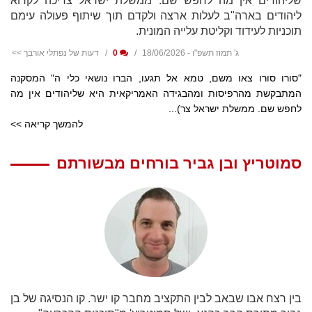
שליהודים אין מה לחפש שם. ממשלת ישראל צריכה לקרוא
ליהודים בארה"ב לעלות ארצה ולקדם תוך שיתוף פעולה עימם
תוכניות לעידוד וקליטת עלייה המונית.
ג' תמוז תשפ"ו - 18/06/2026
0
דעות של נפתלי אורבך >>
"סורו סורו צאו משם, טמא אל תגעו, הברו נושאי כלי ה" המסקנה
המתבקשת מהרפיסות ומהבגידה האמריקאית היא שליהודים אין מה
לחפש שם. ממשלת ישראל צר)...
להמשך קריאה >>
סמוטריץ ובן גביר בורחים מבשורתם
בין רצח אבו שבאב לבין התקציב מחבר קו ישר. קו הנסיגה של בן