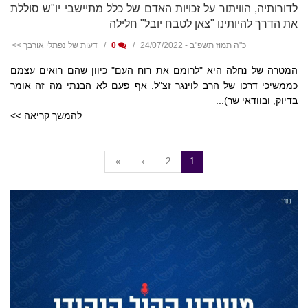
לדורותיה, הוויתור על זכויות האדם של כלל מתיישבי יו"ש סוללת
את הדרך להיותינו "צאן לטבח יובל" חלילה
כ"ה תמוז תשפ"ב - 24/07/2022
0
דעות של נפתלי אורבך >>
המטרה של נחלה היא "לרומם את רוח העם" כיוון שהם רואים עצמם
כממשיכי דרכו של הרב לוינגר זצ"ל. אף פעם לא הבנתי מה זה אומר
בדיוק, ובוודאי שר)...
להמשך קריאה >>
«
‹
2
1