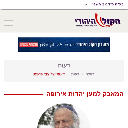
תוכן
תפריט
תפריט
בע"ה כ"ד אב תשפ"ו
ראשי
ראשי
נגישות
oggle
gation
דעות
ראשי
דעות
דעות של צבי פישמן
המאבק למען יהדות אירופה