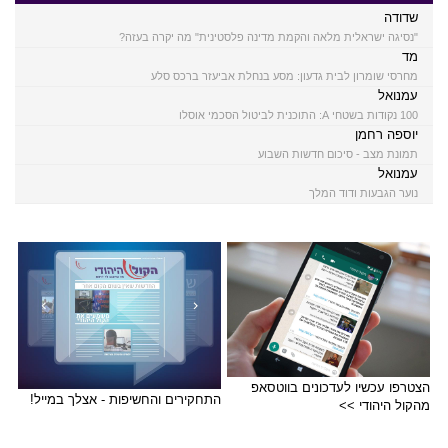
שדודה
"נסיגה ישראלית מלאה והקמת מדינה פלסטינית" מה יקרה בעזה?
מד
מחרסי שומרון לבית גדעון: מסע בנחלת אביעזר ברכס סלע
עמנואל
100 נקודות בשטחי A: התוכנית לביטול הסכמי אוסלו
יוספה רחמן
תמונת מצב - סיכום חדשות השבוע
עמנואל
נוער הגבעות ודוד המלך
הצטרפו עכשיו לעדכונים בווטסאפ
התחקירים והחשיפות - אצלך במייל!
מהקול היהודי >>