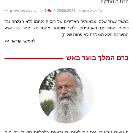
הדתית החזקה.
ט"ו אלול תשפ"א - 23/08/2021
0
דעות של צבי פישמן >>
במשך עשור שלם, צבאותיה האדירים של רוסיה נלחמו ללא הצלחה נגד
כוחות המורדים באפגניסטן לפני שנסוגו מהמדינה. אחר כך הגיע
המערכה הלא מוצלחת לא פחות של ה)...
להמשך קריאה >>
כרם המלך בוער באש
פיגועים נוראים, אסונות לאומיים ובעיות כלכליות קשות, זה היה