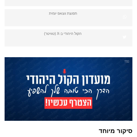
תפוצת ווצאפ יומית
הקול היהודי ב-X (טוויטר)
סיקור מיוחד