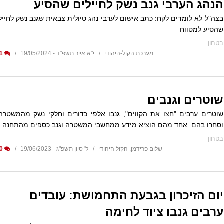
הנהג הערבי גנב נשק לחיילים שהסיע
בצה"ל לא לומדים לקח: כתב אישום לערבי נהג טיולית צבאית שגנב נשק לחייל
שהסיע למטווח
בטחון
מערכת הקול-היהודי
י"א אייר תשפ"ד - 19/05/2024
1
שוטרים וגנבים
שוטרים ערבים "חצו את הקווים", גנבו אלפי כדורים וחלקי נשק מהמשטרה
וסחרו בהם. אחד מהם הוציא מידע ממחשבי המשטרה וגנב כספים מהתחנה
בטחון
שלום פרידמן, הקול היהודי
ל' סיון תשפ"ג - 19/06/2023
0
יום הזיכרון בגבעת התחמושת: עובדים
ערבים גנבו ציוד לחימה