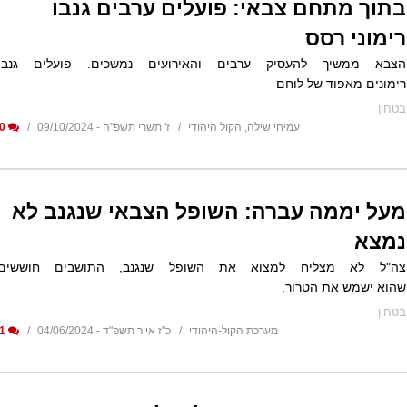
בתוך מתחם צבאי: פועלים ערבים גנבו
רימוני רסס
הצבא ממשיך להעסיק ערבים והאירועים נמשכים. פועלים גנבו
רימונים מאפוד של לוחם
בטחון
עמיחי שילה, הקול היהודי
ז' תשרי תשפ"ה - 09/10/2024
0
מעל יממה עברה: השופל הצבאי שנגנב לא
נמצא
צה"ל לא מצליח למצוא את השופל שנגנב, התושבים חוששים
שהוא ישמש את הטרור.
בטחון
מערכת הקול-היהודי
כ"ז אייר תשפ"ד - 04/06/2024
1