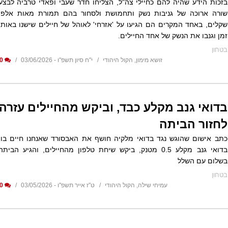
בזכות הידע שהיה להם כחיילי צה"ל, הצליחו חדר שעבי ופאדי טרביה לבצע
שורה ארוכה של גניבות נשק ותחמושת ולסחור בהם תמורת מאות אלפי
שקלים, באחד המקרים הם הגיעו על 'אזרחי' לאוהל של חיילים שישנו באותו
זמן וגנבו את הנשק של אחד החיילים.
בטחון
זושא מימון, הקול היהודי
י"ח סיון תשפ"ו - 03/06/2026
0
בדואי גנב מקלע כבד, וביקש מהחיילים עזרה
לחזור הביתה
כתב אישום שהוגש נגד בדואי מלקיה חושף את האבסורד שאנחנו חיים בו.
בדואי גנב מקלע 0.5 מטנק, ביקש שיחת טלפון מהחיילים, והגיע הביתה
בשלום עם השלל
בטחון
עמיחי שילה, הקול היהודי
ט"ז אייר תשפ"ו - 03/05/2026
0