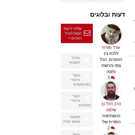
דעות ובלוגים
שלחו ידיעות
חמות למייל
האדום >
עודד מזרחי
ללכת בין
המייל
ההפכים: הכל
השובעי
צפוי והרשות
נתונה
הקול
3
היהודי
באינסטגרם
ם
הקול
היהודי
הרב הלל בן
בטלגרם
שלמה
ההשתחוויה
תפוצת
ווצאפ יומית
הסודית שלי
2
הקול