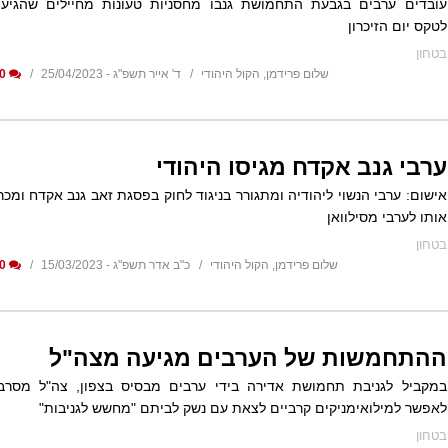
עובדים ערבים בגבעת התחמושת גנבו מחסניות טעונות מחיילים שהגיעו
לטקס יום הזיכרון
בטחון
שלום פרידמן, הקול היהודי
ד' אייר תשפ"ג - 25/04/2023
0
ערבי גנב אקדח מגיסו היהודי
אישום: ערבי הנשוי ליהודיה ומתגורר בניגוד לחוק בפסגת זאב גנב אקדח ומכר
אותו לערבי מסילוואן
בטחון
שלום פרידמן, הקול היהודי
כ"ב אדר תשפ"ג - 15/03/2023
0
ההתחמשות של הערבים מגיעה מצה"ל
במקביל לגניבת תחמושת אדירה בידי ערבים מבסיס בצפון, צה"ל מסרב
לאפשר למילואימניקים קרביים לצאת עם נשק לביתם "מחשש לגניבות"
בטחון