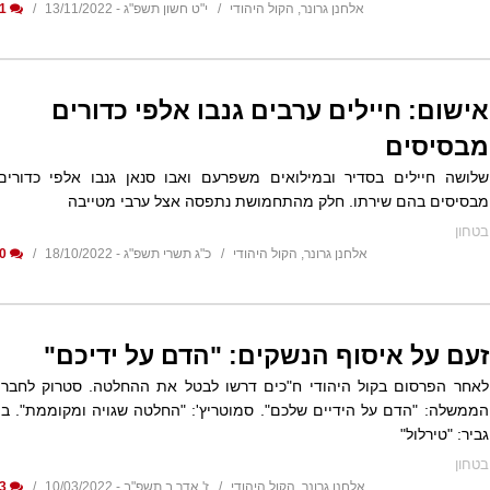
אלחנן גרונר, הקול היהודי
י"ט חשון תשפ"ג - 13/11/2022
1
אישום: חיילים ערבים גנבו אלפי כדורים
מבסיסים
שלושה חיילים בסדיר ובמילואים משפרעם ואבו סנאן גנבו אלפי כדורים
מבסיסים בהם שירתו. חלק מהתחמושת נתפסה אצל ערבי מטייבה
בטחון
אלחנן גרונר, הקול היהודי
כ"ג תשרי תשפ"ג - 18/10/2022
0
זעם על איסוף הנשקים: "הדם על ידיכם"
לאחר הפרסום בקול היהודי ח"כים דרשו לבטל את ההחלטה. סטרוק לחברי
הממשלה: "הדם על הידיים שלכם". סמוטריץ': "החלטה שגויה ומקוממת". בן
גביר: "טירלול"
בטחון
אלחנן גרונר, הקול היהודי
ז' אדר ב תשפ"ב - 10/03/2022
3