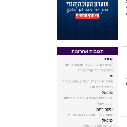
תגובות אחרונות
שדודה
"נסיגה ישראלית מלאה והקמת מדינה
פלסטינית" מה יקרה בעזה?
מד
מחרסי שומרון לבית גדעון: מסע בנחלת
אביעזר ברכס סלע
עמנואל
100 נקודות בשטחי A: התוכנית לביטול
הסכמי אוסלו
יוספה רחמן
תמונת מצב - סיכום חדשות השבוע
עמנואל
נוער הגבעות ודוד המלך