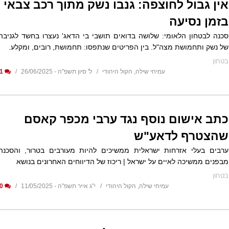
אין גבול לחוצפה: גנבו נשק מתוך רכב צבאי
בזמן נסיעה
סכנה לבטחון הלאומי: שלושה בדואים תושבי בי הדאג' נעצרו בחשד לגניבה
של נשק ותחמושת מצה"ל. בין הפריטים שנתפסו: תחמושת, רובים, ומקלע.
בטחון
עמיחי שילה, הקול היהודי
ל' סיון תשפ"ה - 26/06/2025
1
כתב אישום נוסף נגד ערבי מכפר קאסם
שהצטרף לדאע"ש
ערבים בעלי אזרחות ישראלית ממשיכים להיות מעורבים בטרור, והסכנה
מבפנים ממשיכה לאיים על ישראל | ריכוז של הדיווחים האחרונים בנושא
בטחון
עמיחי שילה, הקול היהודי
י"ג אייר תשפ"ה - 11/05/2025
0