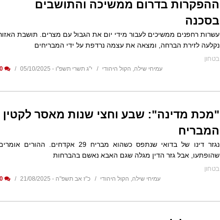
ההפקרות בדרום ממשיכה והתושבים
בסכנה
עשרות רחפנים ממשיכים לעבור מידי יום את הגבול עם מצרים. תושבת האזור
נקלעה לזירת הברחה, ומצאה את עצמה נרדפת על ידי המבריחים
בטחון
עמיחי שילה, הקול היהודי
י"ג תשרי תשפ"ו - 05/10/2025
0
"מכת מדינה": שבע וחצי שנות מאסר לקטין
המבריח
נגזר דינו של בדואי שנתפס כשהוא מבריח 29 אקדחים. ההורים אומרי
שהופתעו, אבל גזר הדין מגלה שגם האבא נאשם בהברחות
בטחון
עמיחי שילה, הקול היהודי
כ"ז אב תשפ"ה - 21/08/2025
0