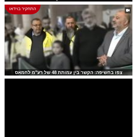
התחקיר בוידאו
צפו בחשיפה: הקשר בין עמותת 48 של רע"מ לחמאס