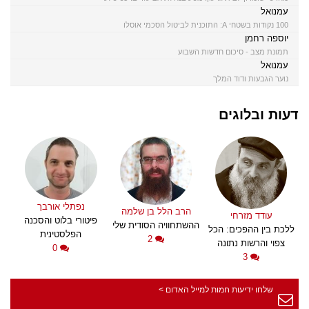
עמנואל
100 נקודות בשטחי A: התוכנית לביטול הסכמי אוסלו
יוספה רחמן
תמונת מצב - סיכום חדשות השבוע
עמנואל
נוער הגבעות ודוד המלך
דעות ובלוגים
נפתלי אורבך
הרב הלל בן שלמה
עודד מזרחי
פיטורי בלוט והסכנה
ההשתחוויה הסודית שלי
ללכת בין ההפכים: הכל
הפלסטינית
2
צפוי והרשות נתונה
0
3
שלחו ידיעות חמות למייל האדום >