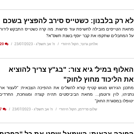
לא רק בלבנון: כשטייס סירב להפציץ בשכם
מחאת הטייסים מובילה לחשיפת עוד פרשות. מה קרה כשטייס התבקש לירות
על המחבלים שתקפו את קבר יוסף בשנת תשס"א?
אלחנן גרונר, הקול היהודי
ה' אב תשפ"ג - 23/07/2023
20
האלוף במיל' גיא צור: "בג"ץ צריך להוציא
את הליכוד מחוץ לחוק"
מתכנן הגירוש מגוש קטיף קורא להשלים את ההפיכה הצבאית: "לעצור את
נתניהו, לוין ורוטמן... מחאת הביביסטים תהיה קצרה ומגוחכת, החרדים
יטופלו במסגרת החוק"
שלום פרידמן, הקול היהודי
ה' אב תשפ"ג - 23/07/2023
7
הפיכה צבאית: השמאל שחט את כל "הפרות