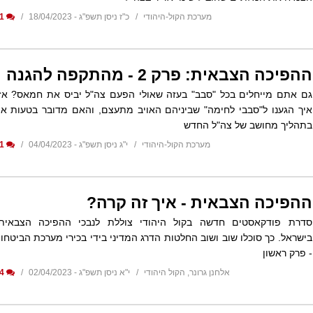
מערכת הקול-היהודי
כ"ז ניסן תשפ"ג - 18/04/2023
1
ההפיכה הצבאית: פרק 2 - מהתקפה להגנה
גם אתם מייחלים בכל "סבב" בעזה שאולי הפעם צה"ל יביס את חמאס? אז
איך הגענו ל"סבבי לחימה" שביניהם האויב מתעצם, והאם מדובר בטעות או
בתהליך מחושב של צה"ל החדש
מערכת הקול-היהודי
י"ג ניסן תשפ"ג - 04/04/2023
1
ההפיכה הצבאית - איך זה קרה?
סדרת פודקאסטים חדשה בקול היהודי צוללת לנבכי ההפיכה הצבאית
בישראל. כך סוכלו שוב ושוב החלטות הדרג המדיני בידי בכירי מערכת הביטחון
- פרק ראשון
אלחנן גרונר, הקול היהודי
י"א ניסן תשפ"ג - 02/04/2023
4