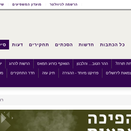
הרשמה לניוזלטר
מועדון המשפיעים
שימ
כל הכתבות
חדשות
הסכתים
תחקירים
דעות
סיק
חת תורה?
ההר הטוב... והלבנון
הוואקף כזרוע חמאס
הרשות להרוג
י
מאות לירושלים
פרויקט מיוחד - ההגירה
תיק עזה
חדר התחקירים
מש
רא