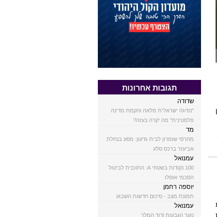
תגובות אחרונות
שדודה
"נסיגה ישראלית מלאה והקמת מדינה
פלסטינית" מה יקרה בעזה?
מד
מחרסי שומרון לבית גדעון: מסע בנחלת
אביעזר ברכס סלע
עמנואל
100 נקודות בשטחי A: התוכנית לביטול
הסכמי אוסלו
יוספה רחמן
תמונת מצב - סיכום חדשות השבוע
עמנואל
נוער הגבעות ודוד המלך