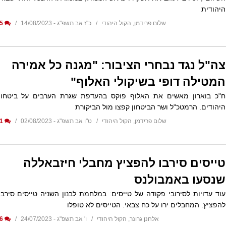
היהודית
שלום פרידמן, הקול היהודי
כ"ז אב תשפ"ג - 14/08/2023
5
צה"ל נגד נבחרי הציבור: "מגנה כל אמירה
המטילה דופי בשיקולי האלוף"
ח"כ בוארון מאשים את האלוף פוקס בהעדפת שגרת הערבים על ביטחון
היהודים. הרמטכ"ל ושר הביטחון קפצו מול הביקורת
שלום פרידמן, הקול היהודי
ט"ו אב תשפ"ג - 02/08/2023
1
טייסים סירבו להפציץ מחבלי חיזבאללה
שנסעו באמבולנס
עוד עדויות לסירובי פקודה של טייסים: במלחמת לבנון השניה טייסים סירבו
להפציץ. המחבלים ירו על כח צבאי. הטייסים לא טופלו
אלחנן גרונר, הקול היהודי
ו' אב תשפ"ג - 24/07/2023
6