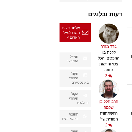
דעות ובלוגים
שלחו ידיעות
חמות למייל
האדום >
עודד מזרחי
ללכת בין
המייל
ההפכים: הכל
השובעי
צפוי והרשות
נתונה
הקול
3
היהודי
באינסטגרם
הקול
היהודי
הרב הלל בן
בטלגרם
שלמה
ההשתחוויה
תפוצת
ווצאפ יומית
הסודית שלי
2
הקול