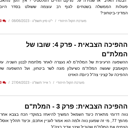
"הבסת האויב" או שמירה על "מרקם החיים הפלסטיני"? איך הפך מתאם
פעולות הממשלה בשטחים לגוף רב עוצמה ששולט בסדר היום
המדיני-ביטחוני?
מערכת הקול-היהודי
י"ט סיון תשפ"ג - 08/06/2023
0
ההפיכה הצבאית - פרק 4: שובו של
המלת"ם
ההשפעה הרעיונית של המלת"מ לא נעצרה לאחר מלחמת לבנון השניה. על
הקאמבק שעשה המלת"מ כשיעלון מונה לשר ביטחון, ועל ההשפעה של
ההפיכה על קציני צה"ל כיום// האזינו
מערכת הקול-היהודי
ו' אייר תשפ"ג - 27/04/2023
0
ההפיכה הצבאית: פרק 3 - המלת"ם
נווה דרומי מתארת כיצד השמאל המשיך להיאחז במוקדי הכח בצבא אחרי
מהפך 77, מי זה שמעון נווה ולמה הוא אמור לעניין אתכם, וכיצד תהליך אוסלו
הצמיח את המלת"ם שהוביל שינוי אדיר בצה"ל