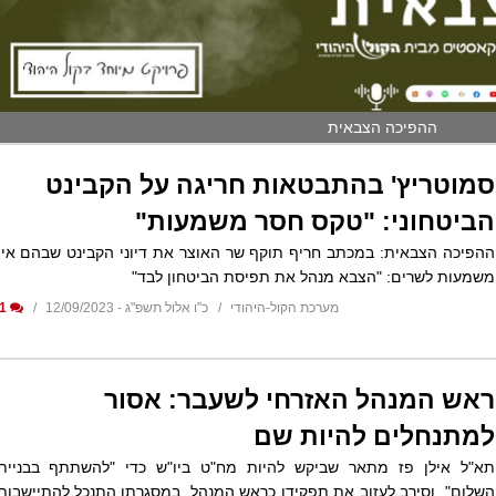
ההפיכה הצבאית
סמוטריץ' בהתבטאות חריגה על הקבינט
הביטחוני: "טקס חסר משמעות"
ההפיכה הצבאית: במכתב חריף תוקף שר האוצר את דיוני הקבינט שבהם אין
משמעות לשרים: "הצבא מנהל את תפיסת הביטחון לבד"
מערכת הקול-היהודי
כ"ו אלול תשפ"ג - 12/09/2023
1
ראש המנהל האזרחי לשעבר: אסור
למתנחלים להיות שם
תא"ל אילן פז מתאר שביקש להיות מח"ט ביו"ש כדי "להשתתף בבניית
השלום", וסירב לעזוב את תפקידו כראש המנהל, במסגרתו התנכל להתיישבות