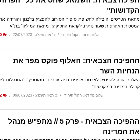
הקדושות"
מחאת הטייסים הובילה לחשיפת סיפור הסירוב להפציץ בלבנון והורידה את
המסכות האחרונות שעוד נותרו. לקראת החקיקה: "מחאת המיליון" בת"א
אלחנן גרונר, הקול היהודי
ד' אב תשפ"ג - 22/07/2023
0
ההפיכה הצבאית: האלוף פוקס מפר את
הנחיות השר
האלוף הורה להפסיק לאבטח אכיפת בניה ערבית. סמוטריץ': "התנהלות לא
קבילה במדינה דמוקרטית"
שלום פרידמן, הקול היהודי
כ' תמוז תשפ"ג - 09/07/2023
2
ההפיכה הצבאית - פרק 5 // מתפ"ש מנהל
את המדינה