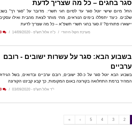
סגר בחגים – כל מה שצריך לדעת
החל מיום שישי יוטל סגר עד לסיום חגי תשרי. מדובר על "סגר רך" בשני
שלבים. כיצד יתפללו בימים הנוראים, מתי מותר לצאת מהבית ואילו עסקים
יישארו פתוחים? // סגר בחגי תשרי תשפ"א – כל מה שצריך לדעת
מערכת הקול-היהודי
כ"ה אלול תש"פ - 14/09/2020
0
בשבוע הבא: סגר על עשרות ישובים - רובם
ערביים
בשבוע הבא יוטל סגר על כ-30 ישובים, רובם ערביים ובדואים, בשל הגידול
המהיר ברמת התחלואה בקורונה באום המקומות, כך קבע קבינט הקורונה
י"ד אלול תש"פ - 03/09/2020
0
«
‹
5
4
3
2