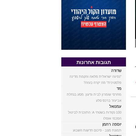
תגובות אחרונות
שדודה
"נסיגה ישראלית מלאה והקמת מדינה
פלסטינית" מה יקרה בעזה?
מד
מחרסי שומרון לבית גדעון: מסע בנחלת
אביעזר ברכס סלע
עמנואל
100 נקודות בשטחי A: התוכנית לביטול
הסכמי אוסלו
יוספה רחמן
תמונת מצב - סיכום חדשות השבוע