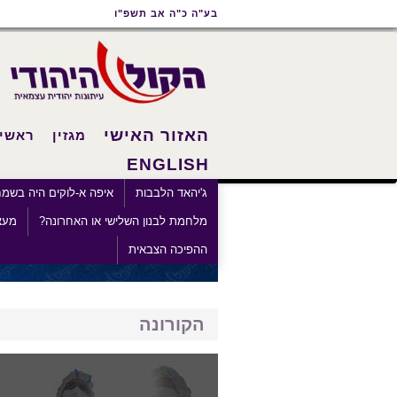
תוכן
תפריט
תפריט
בע"ה כ"ה אב תשפ"ו
ראשי
ראשי
נגישות
האזור האישי
מגזין
ראשי
ENGLISH
×
ג'יהאד הלבבות
איפה א-לוקים היה בשמ
מלחמת לבנון השלישי או האחרונה?
מעצ
ההפיכה הצבאית
הקורונה