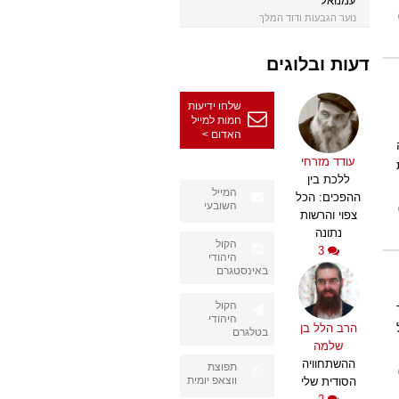
עמנואל
נוער הגבעות ודוד המלך
דעות ובלוגים
שלחו ידיעות
חמות למייל
האדום >
עודד מזרחי
ללכת בין
המייל
ההפכים: הכל
השובעי
צפוי והרשות
נתונה
הקול
3
היהודי
באינסטגרם
הקול
היהודי
הרב הלל בן
בטלגרם
שלמה
ההשתחוויה
תפוצת
ווצאפ יומית
הסודית שלי