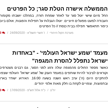
הממשלה אישרה הטלת סגר; כל הפרטים
החל מיום שישי יוטל סגר עד לאחר שמחת תורה, במהלכו יושבתו מקומות
העבודה למעט מפעלים חיוניים. יוטלו הגבלות על תפילות והפגנות, אולם ביום
כיפור תתאפשר תפילה בבית כנסת // כל הפרטים
מערכת הקול-היהודי
ו' תשרי תשפ"א - 24/09/2020
0
מעמד 'שמע ישראל העולמי' - "באחדות
ישראל נתפלל להסרת המגפה"
כאשר מספר החולים מהמגפה עולה ורגע לפני הסגר, גם רבנים מצטרפים
וקוראים לציבור להיות שותפים במעמד הענק של 'שמע ישראל' העולמי שצפוי
להתקיים היום (ה') ערב ראש השנה בשעה 16:00. האירוע ישודר באר
ובתפוצות, וצפויים לקחת בו חלק מאות אלפי יהודים.
יח"צ
כ"ח אלול תש"פ - 17/09/2020
0