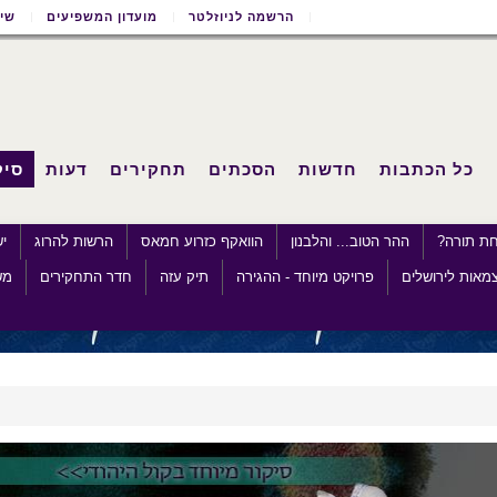
הרשמה לניוזלטר
מועדון המשפיעים
שימ
כל הכתבות
חדשות
הסכתים
תחקירים
דעות
סיק
חת תורה?
ההר הטוב... והלבנון
הוואקף כזרוע חמאס
הרשות להרוג
י
מאות לירושלים
פרויקט מיוחד - ההגירה
תיק עזה
חדר התחקירים
מש