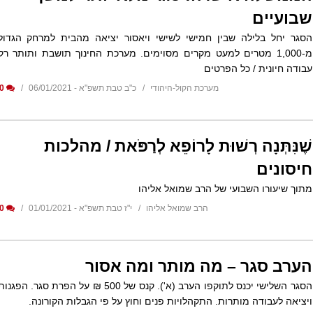
שבועיים
הסגר יחל בלילה שבין חמישי לשישי ויאסור יציאה מהבית למרחק הגדול
מ-1,000 מטרים למעט מקרים מסוימים. מערכת החינוך תושבת ותותר רק
עבודה חיונית / כל הפרטים
מערכת הקול-היהודי
כ"ב טבת תשפ"א - 06/01/2021
0
שֶׁנִּתְּנָה רְשׁוּת לָרוֹפֵא לְרַפֹּאת / מהלכות
חיסונים
מתוך שיעורו השבועי של הרב שמואל אליהו
הרב שמואל אליהו
י"ז טבת תשפ"א - 01/01/2021
0
הערב סגר – מה מותר ומה אסור
הסגר השלישי יכנס לתוקפו הערב (א'). קנס של 500 ₪ על הפרת סגר. הפגנו
ויציאה לעבודה מותרות. התקהלויות פנים וחוץ על פי הגבלות הקורונה.