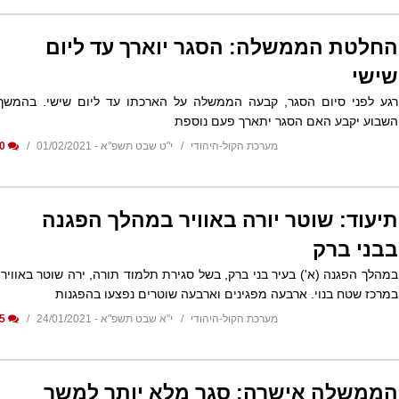
החלטת הממשלה: הסגר יוארך עד ליום
שישי
רגע לפני סיום הסגר, קבעה הממשלה על הארכתו עד ליום שישי. בהמשך
השבוע יקבע האם הסגר יתארך פעם נוספת
מערכת הקול-היהודי
י"ט שבט תשפ"א - 01/02/2021
0
תיעוד: שוטר יורה באוויר במהלך הפגנה
בבני ברק
במהלך הפגנה (א') בעיר בני ברק, בשל סגירת תלמוד תורה, ירה שוטר באוויר,
במרכז שטח בנוי. ארבעה מפגינים וארבעה שוטרים נפצעו בהפגנות
מערכת הקול-היהודי
י"א שבט תשפ"א - 24/01/2021
5
הממשלה אישרה: סגר מלא יותר למשך