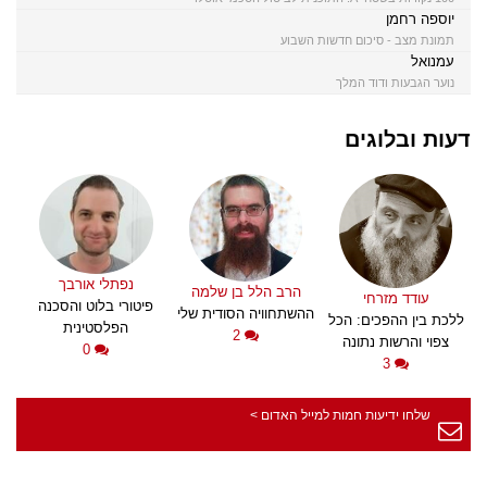
יוספה רחמן
תמונת מצב - סיכום חדשות השבוע
עמנואל
נוער הגבעות ודוד המלך
דעות ובלוגים
נפתלי אורבך
הרב הלל בן שלמה
עודד מזרחי
פיטורי בלוט והסכנה
ההשתחוויה הסודית שלי
ללכת בין ההפכים: הכל
הפלסטינית
2
צפוי והרשות נתונה
0
3
שלחו ידיעות חמות למייל האדום >