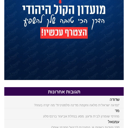
תגובות אחרונות
שדודה
"נסיגה ישראלית מלאה והקמת מדינה פלסטינית" מה יקרה בעזה?
מד
מחרסי שומרון לבית גדעון: מסע בנחלת אביעזר ברכס סלע
עמנואל
100 נקודות בשטחי A: התוכנית לביטול הסכמי אוסלו