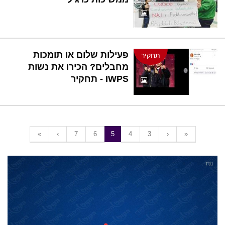
פעילות שלום או תומכות
תחקיר
מחבלים? הכירו את נשות
IWPS - תחקיר
«
‹
7
6
5
4
3
›
»