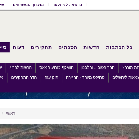
הרשמה לניוזלטר
מועדון המשפיעים
שימ
כל הכתבות
חדשות
הסכתים
תחקירים
דעות
סיק
חת תורה?
ההר הטוב... והלבנון
הוואקף כזרוע חמאס
הרשות להרוג
י
מאות לירושלים
פרויקט מיוחד - ההגירה
תיק עזה
חדר התחקירים
מש
ראשי