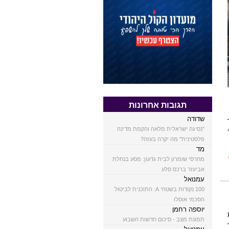
תגובות אחרונות
שדודה
"נסיגה ישראלית מלאה והקמת מדינה
פלסטינית" מה יקרה בעזה?
מד
מחרסי שומרון לבית גדעון: מסע בנחלת
אביעזר ברכס סלע
עמנואל
100 נקודות בשטחי A: התוכנית לביטול
הסכמי אוסלו
יוספה רחמן
תמונת מצב - סיכום חדשות השבוע