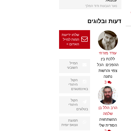
עמנואל
נוער הגבעות ודוד המלך
דעות ובלוגים
שלחו ידיעות
חמות למייל
האדום >
עודד מזרחי
ללכת בין
המייל
ההפכים: הכל
השובעי
צפוי והרשות
נתונה
הקול
3
היהודי
באינסטגרם
הקול
היהודי
הרב הלל בן
בטלגרם
שלמה
ההשתחוויה
תפוצת
ווצאפ יומית
הסודית שלי