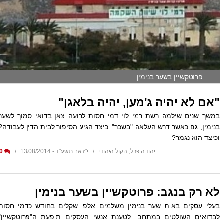
פרוטקשיין בשער בנימין
"אם לא יהיה ג'מען, יהיה בלאגן"
במשך שנים שילמה רשת רמי לוי דמי חסות לרועה צאן בדואי סמוך לשער
בנימין, גם כאשר דרש העלאה "בשכר". כיצד הגיע הסיפור לבית הדין לעבודה?
וכיצד הוא נגמר?
יהודה פרל, הקול היהודי
י"ז אב תשע"ד - 13/08/2014
0
לא רק בנגב: פרוטקשיין בשער בנימין
בעלי עסקים בא.ת שער בנימין משלמים אלפי שקלים בחודש כדמי חסות
לבדואים השולטים במתחם. לטענת אנשי העסקים תופעת ה"פרוטקשיין"