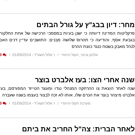
מחר: דיון בבג"ץ על גורל הבתים
פרקליטות המדינה דיווחה כי ישנן בעיות במסמכי הרכישה של אחת החלקות
בגבעת אסף, והודיעה כי תהרוס שלושה מבנים. התושבים עדיין דנים האם
לנהל מאבק בשטח כנגד כוונת ההרס
אלחנן גרונר, הקול היהודי
ו' אלול תשע"ד - 01/09/2014
0
שנה אחרי הצו: בעז אלברט בוצר
שנה לאחר הוצאת צו ההרחקה המנהלי נגדו ומעצר הטייזר המפורסם, בעז
אלברט מיצהר בוצר את הכרם שלו, אותו לא זכה לבצור בעצמו בשנה שעברה
מערכת הקול-היהודי
ו' אלול תשע"ד - 01/09/2014
0
לאחר הברית: צה"ל החריב את ביתם