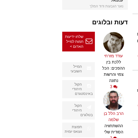
עמנואל
נוער הגבעות ודוד המלך
דעות ובלוגים
שלחו ידיעות
חמות למייל
האדום >
עודד מזרחי
ללכת בין
המייל
ההפכים: הכל
השובעי
צפוי והרשות
נתונה
הקול
3
היהודי
באינסטגרם
הקול
היהודי
הרב הלל בן
בטלגרם
שלמה
ההשתחוויה
תפוצת
ווצאפ יומית
הסודית שלי