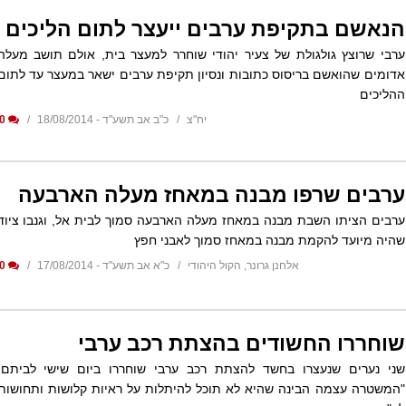
הנאשם בתקיפת ערבים ייעצר לתום הליכים
ערבי שרוצץ גולגולת של צעיר יהודי שוחרר למעצר בית, אולם תושב מעלה
אדומים שהואשם בריסוס כתובות ונסיון תקיפת ערבים ישאר במעצר עד לתום
ההליכים
יח"צ
כ"ב אב תשע"ד - 18/08/2014
0
ערבים שרפו מבנה במאחז מעלה הארבעה
ערבים הציתו השבת מבנה במאחז מעלה הארבעה סמוך לבית אל, וגנבו ציוד
שהיה מיועד להקמת מבנה במאחז סמוך לאבני חפץ
אלחנן גרונר, הקול היהודי
כ"א אב תשע"ד - 17/08/2014
0
שוחררו החשודים בהצתת רכב ערבי
שני נערים שנעצרו בחשד להצתת רכב ערבי שוחררו ביום שישי לביתם.
"המשטרה עצמה הבינה שהיא לא תוכל להיתלות על ראיות קלושות ותחושות