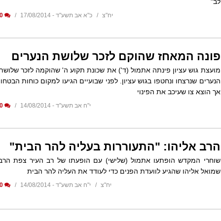
לב"
יח"צ
כ"א אב תשע"ד - 17/08/2014
0
פונה המאחז שהוקם לזכר שלושת הנערים
מועצת גוש עציון פינתה אתמול (ד') את שכונת תקוע ה' שהוקמה לזכר שלושת
הנערים שנרצחו ונחטפו בגוש עציון. לפני שבועיים הגיעו למקום כוחות הבטחון
אך הוצא צו שעיכב את הפינוי
י"ח אב תשע"ד - 14/08/2014
0
הרב אליהו: "התעוררות בעליה להר הבית"
שוחרי המקדש הופתעו אתמול (שלישי) עם הופעתו של רב העיר צפת הרב
שמואל אליהו שהגיע לוועדת הפנים כדי לעודד את העליה להר הבית
יח"צ
י"ח אב תשע"ד - 14/08/2014
0