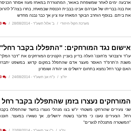
ארבעה ימים לאחר שמשפחת באואר, המתגוררת במאחז מעוז אסתר הכניסה
את בנה בבריתו של אברהם אבינו בבבית הכנסת שבמאחז, בחרו בצה"ל להרוס
את ביתם. בנוסף הוחרב הבוקר המאחז עוז ציון אך כבר נבנה מחדש
מערכת הקול-היהודי
ב' אלול תשע"ד - 28/08/2014
0
אישום נגד המורחקים: "התפללו בקבר רחל"
עו"ד ורצברגר מ'חוננו' העלה בדיון בעניין הקטינים המורחקים את "דבר המלך"
משנת ה'תרפ"ד האוסר מעצר אדם שהתפלל במקום קדוש. במשפט יתברר
האם קבר רחל נמצא בתחום ירושלים או יהודה ושומרון
יח"צ
כ"ח אב תשע"ד - 24/08/2014
0
המורחקים נעצרו בזמן שהתפללו בקבר רחל
שני צעירים שהורחקו משטחי יו"ש בצו מנהלי נעצרו בחשד שהתפללו בקבר
רחל. הצעירים טענו כי מדובר בשטח ירושלים, אך נשארו במעצר. חוננו:
"המשטרה מתנכלת לנערים"
יח"צ
כ"ו אב תשע"ד - 22/08/2014
0