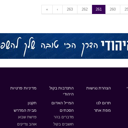
«
‹
263
262
261
260
2
הצהרת נגישות
התנדבות בקול
מדיניות פרטיות
היהודי
תרום לנו
המייל האדום
תקנון
מפת אתר
הסכתים
מבית המדרש
מדברים בהר
פרשת שבוע
חושבים בקול
אוהב צדיקים