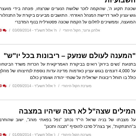
השבועיות
שכונת תקוע ה', שהוקמה לזכר שלושת הנערים שנרצחו, פונתה בידי מועצת
גוש עציון לאור דרישת המנהל האזרחי. התושבים מביעים ביקורת על התנהלות
המועצה, וממשיכים לחלום על הקמת שכונה פסטורלית בנוף המדברי
אלחנן גרונר, הקול היהודי
ח' אלול תשע"ד - 03/09/2014
0
"המענה לעולם שנזעק – ריבונות בכל יו"ש"
בתנועת 'נשים בירוק' רואים בביקורת האמריקאית על הכרזת משרד הביטחון
על 4,000 דונמים בגוש עציון כאדמות מדינה עדות נוספת לנחיצותו של מהלך
כולל בו תוחל ריבונות ישראלית על שטחי יהודה ושומרון כולם
מערכת הקול-היהודי
ז' אלול תשע"ד - 02/09/2014
0
המילים שצה"ל לא רצה שיהיו במצבה
על מצבתו של בניה שראל הי"ד נכתב "נפל בפאתי מורג", ישוב שהוחרב
ב"התנתקות", אך בצה"ל סרבו להוסיף "תבנה ותכונן"
מערכת הקול-היהודי
ו' אלול תשע"ד - 01/09/2014
0