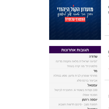
תגובות אחרונות
שדודה
"נסיגה ישראלית מלאה והקמת מדינה
פלסטינית" מה יקרה בעזה?
מד
מחרסי שומרון לבית גדעון: מסע בנחלת
אביעזר ברכס סלע
עמנואל
100 נקודות בשטחי A: התוכנית לביטול
הסכמי אוסלו
יוספה רחמן
תמונת מצב - סיכום חדשות השבוע