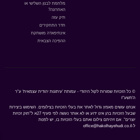
מלחמת לבנון השלישי או
האחרונה?
תיק עזה
חדר התחקירים
אינתיפאדה מושתקת
ההפיכה הצבאית
© כל הזכויות שמורות לקול היהודי - עמותת 'עיתונות יהודית עצמאית' ע"ר
ה'תשע"ז
אנחנו עושים מאמץ גדול לאתר את בעלי הזכויות בצילומים. השימוש ביצירות
שבעל הזכויות בהן אינו ידוע או לא אותר נעשה לפי סעיף 27א ל"חוק זכויות
יוצרים". אם זיהיתם צילום ואתם בעלי הזכויות בו, יש לפנות
ל-
office@hakolhayehudi.co.il