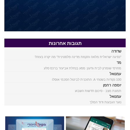
תגובות אחרונות
שדודה
"נסיגה ישראלית מלאה והקמת מדינה פלסטינית" מה יקרה בעזה?
מד
מחרסי שומרון לבית גדעון: מסע בנחלת אביעזר ברכס סלע
עמנואל
100 נקודות בשטחי A: התוכנית לביטול הסכמי אוסלו
יוספה רחמן
תמונת מצב - סיכום חדשות השבוע
עמנואל
נוער הגבעות ודוד המלך