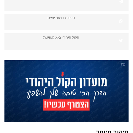
תפוצת ווצאפ יומית
הקול היהודי ב-X (טוויטר)
סיקור מיוחד