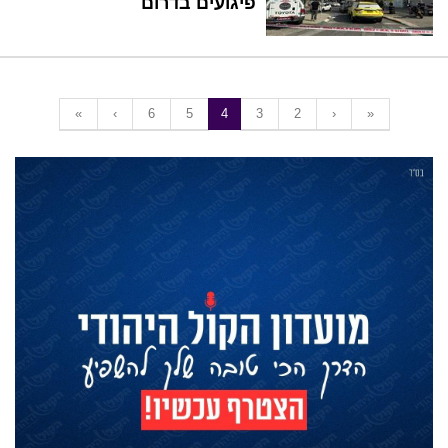
פיגועים בדרום
«
‹
6
5
4
3
2
›
»