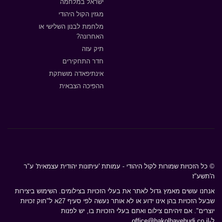
ישראל במלחמה
מגזין הקול היהודי
מלחמת לבנון השלישי או
האחרונה?
תיק עזה
חדר התחקירים
אינתיפאדה מושתקת
ההפיכה הצבאית
© כל הזכויות שמורות לקול היהודי - עמותת 'עיתונות יהודית עצמאית' ע"ר
ה'תשע"ז
אנחנו עושים מאמץ גדול לאתר את בעלי הזכויות בצילומים. השימוש ביצירות
שבעל הזכויות בהן אינו ידוע או לא אותר נעשה לפי סעיף 27א ל"חוק זכויות
יוצרים". אם זיהיתם צילום ואתם בעלי הזכויות בו, יש לפנות
ל-
office@hakolhayehudi.co.il