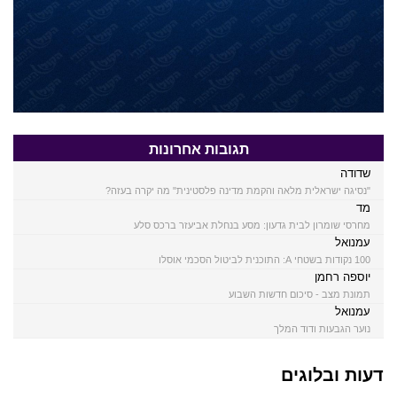
תגובות אחרונות
שדודה
"נסיגה ישראלית מלאה והקמת מדינה פלסטינית" מה יקרה בעזה?
מד
מחרסי שומרון לבית גדעון: מסע בנחלת אביעזר ברכס סלע
עמנואל
100 נקודות בשטחי A: התוכנית לביטול הסכמי אוסלו
יוספה רחמן
תמונת מצב - סיכום חדשות השבוע
עמנואל
נוער הגבעות ודוד המלך
דעות ובלוגים