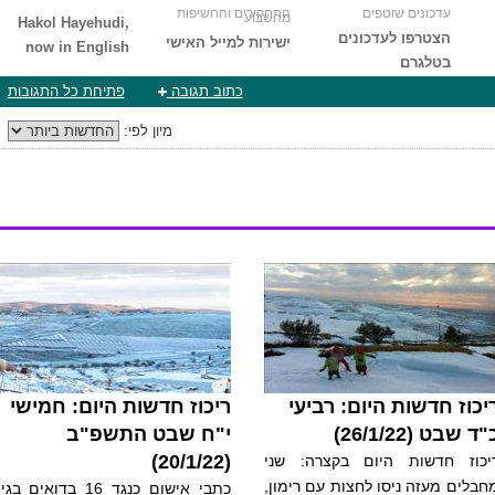
עדכונים שוטפים
התחקירים והחשיפות
מהשבוע
Hakol Hayehudi,
הצטרפו לעדכונים
ישירות למייל האישי
now in English
בטלגרם
כתוב תגובה
פתיחת כל התגובות
מיון לפי:
יכוז חדשות היום: רביעי
ריכוז חדשות היום: חמישי
"ד שבט (26/1/22)
י"ח שבט התשפ"ב
(20/1/22)
יכוז חדשות היום בקצרה: שני
חבלים מעזה ניסו לחצות עם רימון,
כתבי אישום כנגד 16 בדואים בגי