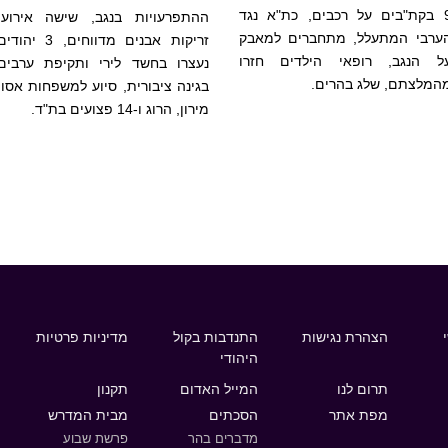
9 בקת"בים על רכבים, כת"א נגד
ההתפרעויות בנגב, שישה אירועי
ערבי המתעלל, מתחברים למאבק
זריקות אבנים מדווחים, 3 יהוד
ל הנגב, רופאי הילדים חזרו
נעצרו בחשד לירי ותקיפת ערבים
המלצתם, שלג בהרים.
בגינה ציבורית, סיוע למשפחות אסון
מירון, הרוג ו-14 פצועים בת"ד.
הצהרת נגישות
התנדבות בקול
מדיניות פרטיות
היהודי
תרום לנו
המייל האדום
תקנון
מפת אתר
הסכתים
מבית המדרש
מדברים בהר
פרשת שבוע