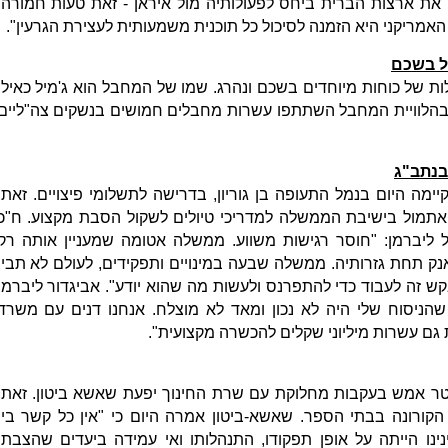
 את ארצות הברית ביחס לפעולותיה מול איראן - זאת טעות חמורה.
ריקני היא הזמנה לסיכול כל תוכנית משמעותית לעצירת הגרעין".
ל בשכם
 של כוחות מיוחדים בשכם ונהרג. שמו של המחבל הוא ג'מיל כאיל,
ירוע. בהלוויית המחבל השתתפו עשרות מחבלים חמושים בנשקים צה"ליים
בנתב"ג
מה היום בנמל התעופה בן גוריון, בדרישה לתשלומי פיצויים. זאת,
אתמול בישיבת הממשלה למדריכי טיולים לשקול הסבת מקצוע. ח"כ
 ליברמן: "חוסר רגישות משווע. ממשלה אטומה שמעניין אותה רק
תחת גזרותיה. ממשלה שבעה במינויים ותפקידים, לעולם לא תבין
זה לעבוד כדי להתפרנס ולעשות מה שהוא יודע". אביגדור ליברמן
 שהניסוח שלי היה לא נכון ומאד לא מוצלח. אנחנו דנים עם משרד
 גם עשרות מיליוני שקלים להכשרה מקצועית".
וטר אמש בעקבות מחלוקת עם שרת החינוך יפעת שאשא ביטון. זאת,
קורונה בבתי הספר. שאשא-ביטון אמרה היום כי "אין כל קשר בין
נינו הייתה על אופן תפקודו, התנהלותו ואי עמידה ביעדים שהצבתי