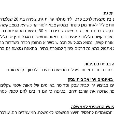
גבר בן 60 נהרג היום בתאונת הדרכים בין משאית לרכב פרטי ליד מחלף קריית גת. צעירה בת 20 ש
וחות צה"ל. לאחר מכן פונתה במסוק צבאי לסורוקה כשהיא במצב קשה.
רוכב אופניים בן 58 נפצע היום באורח קשה בפתח תקווה. חמישה גברים כבני 30 נפצעו בהתהפכות רכ
ף קרית גת. בן 20 נפצע באורח קשה הלילה מפגיעת רכב באזור התעשייה מגדל תפן שבגליל.
ים חשמליים בן 50 נפצע באורח קשה, ונמצא מוטל על הכביש כשהוא מחוסן הכרה בשדרות בר
 מבית שמש נהרג אתמול בתאונת דרכים סמוך למזכרת בתיה. בתאונה נפצעה גם בת
ה בביתו בנתיבות. פעולות החייאה בוצעו בו ולבסוף נקבע מותו.
איומים וירי אל בית עסק
בביצוע ירי לבית עסק וסחיטה באיומים של מאות אלפי שקלים.
ה ארוכה את קורבנותיהם, בטענה כי הם חייבים להם סכומי כסף
היועץ המשפטי לממשלה
המועמדים לתפקיד היועץ המשפטי לממשלה. המועמדים הם: עורכת