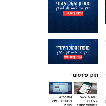
תוכן פירסומי
הצטרפו עכשיו
התחקירים
לעדכונים
והחשיפות - אצלך
בווטסאפ מהקול
במייל!