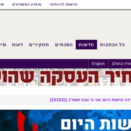
הרשמה לניוזלטר
מועדון המשפיעים
שימ
כל הכתבות
חדשות
הסכתים
תחקירים
דעות
סיק
רץ ובעולם
English
יכוז חדשות היום: שני ט' טבת תשפ"ב (13/12/21)