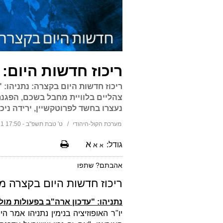
ריכוז חדשות היום: שני 
ריכוז חדשות היום בקצרה: נתניהו: 
נעצרו בחשד לפרוטקשיין, ירידה ני
מערכת הקול-היהודי
ט' טבת תשפ"ב - 17:50 13/12/2021
א
גודל:
א
א
אהבתם? שתפו
ריכוז חדשות היום בקצרה מה
נתניהו: "עדכון ארה"ב בפעולות מול
יו"ר האופוזיציה בנימין נתניהו אמר