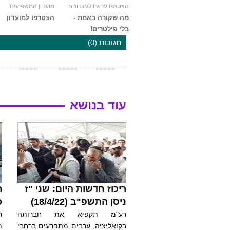
הצטרפו עכשיו לעדכונים
מועדון המשפיעים!
מה שקורה באמת -
הצטרפו למועדון
בלי פילטרים!
תגובות (0)
עוד בנושא
ריכוז חדשות היום: שני "ז
ר
ניסן התשפ"ב (18/4/22)
כ
רע"מ תקפיא את חברותה
ר
בקואליציה, ערבים מתפרעים ברחבי
מ