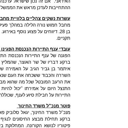
האיראני. "אם זה נכון שישראל עדכנה
ההתחייבות לעדכן מראש את הממשל האמ
עשרות נשקים צהליים בלוויית מחב
מחבל חמוש נורה הלילה במהלך פעילות
בן 28. דיווחים על פצוע נוסף בא
תקניים.
עובדי ענף התיירות הנכנסת הפגינו 
הפגנה של ענף התיירות הנכנסת התקיי
ברקע דבריו של שר האוצר, שהמליץ 
איתמר בן גביר הגיב על האמירה של
השררה והכבוד ששכחה את העם שנאנק 
את הרעב המובטל שכל מה שהוא מבקש 
התנצל היום על אמירתו "יכול להיות
התיירות על חבילת סיוע לענף, שכוללת
פוטר מנכ"ל משרד החינוך
מנכ"ל משרד החינוך, יגאל סלוביק פ
ברקע תחילת מבצע החיסונים לנגיף ה
פיטוריו לנושא הקורונה. המחלוקת בי