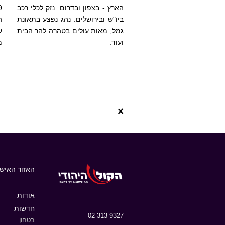
הארץ - בצפון ובדרום. נזק לכלי רכב
ביו"ש ובירושלים. נהג נפצע בתאונת
ה
גמל, מאות עולים בטהרה להר הבית
ע
ועוד.
מ
×
האזור האישי
אודות
חדשות
02-313-9327
בטחון