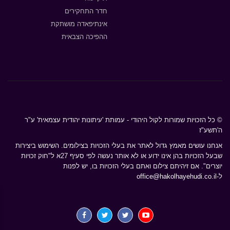
חדר התחקירים
אינתיפאדה מושתקת
ההפיכה הצבאית
© כל הזכויות שמורות לקול היהודי - עמותת 'עיתונות יהודית עצמאית' ע"ר
ה'תשע"ז
אנחנו עושים מאמץ גדול לאתר את בעלי הזכויות בצילומים. השימוש ביצירות
שבעל הזכויות בהן אינו ידוע או לא אותר נעשה לפי סעיף 27א ל"חוק זכויות
יוצרים". אם זיהיתם צילום ואתם בעלי הזכויות בו, יש לפנות
ל-
office@hakolhayehudi.co.il