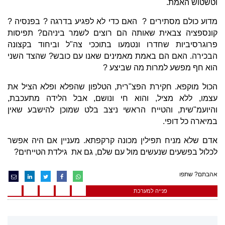
וטשטוש האמת.
מדוע כולם מסתירים ? האם כדי לא לפגיע בדרגה ? בפנסיה ?
קונספציה צבאית שאותה הם רוצים לשמר ביניהם? תפיסות
פרוגרסיביות שחדרו ונטמעו בתוככי צה"ל וביחוד בקצונה
הבכירה. האם הם באמת מאמינים שאנו עם כובש? שהצד השני
הוא חף מפשע למרות מה שביצע ?
הכול מוקפא. חקירת הפצ"רית, הטלפון שהפלא ופלא הציל את
עצמו, ללא מציל, והוא חי ונושם, אבל הלידה מתעכבת,
והיועמ"שית, והטייח הראשי ניצב בלט שמוכן להישבע שאין
במיארה כל דופי.
אדם שלא מניח תפילין מכונה קרקפתא. מעניין אם היה אפשר
לכלול בפשעים שנעשים מול עם שלם, גם את גילדת הטייחים?
אהבתם? שתפו
פנייה למערכת