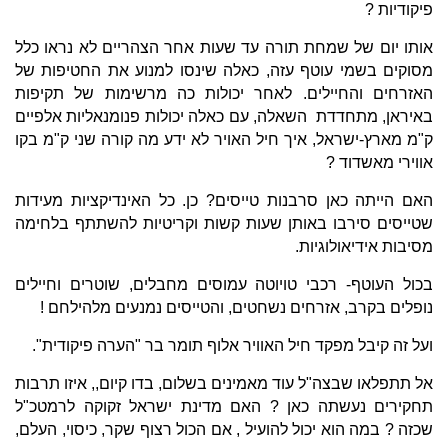
פיקודיות ?
אותו יום של שמחת תורה עד שעות אחר הצהריים לא נראו כלל
מסוקים בשמי עוטף עזה, כאלה שינסו למנוע את החטיפות של
האזרחים והחיילים. לאחר יכולות כה מרשימות של תקיפות
באיראן, מתחדדת השאלה, עם כאלה יכולות פנומנאליות אלפיים
ק"מ מארץ-ישראל, איך חיל האויר לא ידע מה קורה שני ק"מ בקו
אווירי מאשדוד ?
האם הייתה כאן סרבנות טייסים? כן. כל האינדיקציות מעידות
שטייסים סירבו באותן שעות קשות וקריטיות להשתתף בלחימה
מסיבות אידיאולוגיות.
בכול העוטף- רכבי טויוטה עמוסים מחבלים, שוטרים וחיילים
נופלים בקרב, אזרחים נשחטים, והטייסים נמנעים מלהילחם !
ועל זה קיבל מפקד חיל האוויר אלוף תומר בר "הערה פיקודית".
אל תתפלאו שבצה"ל עוד מאמינים בשלום, בדו קיום,, איזו תרבות
תחקירים נעשתה כאן ? האם מדינת ישראל זקוקה לרמטכ"ל
שכזה ? במה הוא יכול להועיל , אם הכול רצוף שקר, כיסוי, העלם,