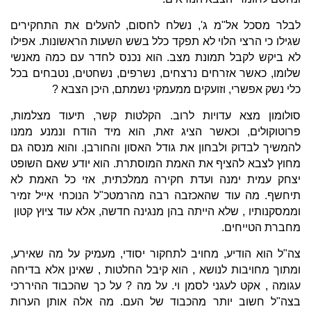
לבלר מסכל אל"מ ג', נשלח לחסום, להעלים את התחקירים
שגילו כי הרצי הלוי לא תפקד כלל בשש השעות הראשונות. אפילו
לא ביקש לקבל תמונת מצב. הוא נכנס לחדר עם כמה מאנשי
שלומו, כאשר אזרחים נרצחים, נשרפים, נשחטים, נטבחים בכל
כלי נשק אפשרי, וזועקים ממעמקי נשמתם, היכן הצבא ?
סולומון מצא עדויות לרוב. הקלטות קשר, תיעוד מצלמות,
פרוטוקולים, וכאשר הציג זאת, הוא מיד הודח ונמנע ממנו
להמשיך לבדוק ולבחון את גודל האסון והחורבן. והוא מנסה גם
מחוץ לצבא להציף את האמת המוסתרת. הוא יודע שאם השופט
יצחק עמית ימנה ועדת חקירה ממלכתית, אזי כל האמת לא
תיחשף. מה עוד שהאכזבה רבה מהרמטכ"ל הנוכחי אייל זמיר
וממסקנותיו , שלא הייתה בהן מנגינה חדשה, אלא עוד ציוץ קטון
מחברת הטייחים.
צה"ל הוא הודיע, מחויב לתחקור יסודי, מעמיק על מה שאירע,
ומתוך מחויבות לנושא , הוא קיבל החלטות , שאינן אלא בדיחה
עגומה , אקט לעגני לסמן וי. על מה ? על כך שהכבוד ההיררכי
בצה"ל חשוב יותר מהכבוד של העם. מה אלה אותן הערות