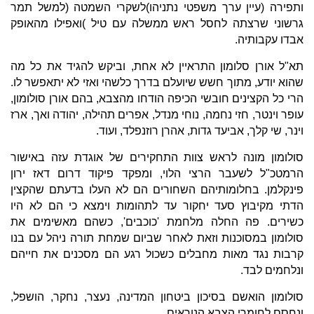
ותפירה (עיין ערך משפטי נתניהו)לשקרי השמטה (למשל תמר
גרשוני שרצתה לחסל ראש ממשלה עם טיל )ואפילו מהאופק
אבדו עקבותיה.
תא"ל אורן סלומון התראיין לא אחת, וביקש להגיד את כל מה
שהוא יודע, מתוך חשש שיועלם בדרך כלשהי ואזי לא יתאפשר לו.
הרי כל הקצינים חובשי הכיפה הודחו מהצבא, בהם אורן סולומון,
עופר וינטר, חזי נחמה, נוחי מנדל, אפרים תהילה, יהודה ואך, ארז
וינר, שי קלך, אביעד גדות, אהרן רוזנפלד, ועוד.
סולומון מונה לראש צוות התחקירים של אוגדת עזה באישור
הרמטכ"ל לשעבר הרצי הלוי, ומפקד פיקוד דרום דאז ירון
פינקלמן. בחלומותיהם השחורים הם לא העלו בדעתם שהקצין
הדתי מקיבוץ סעד יחקור עד לתהומות וימצא כי הם לא היו
כשירים. פה החלה מלחמת 'כוכבים', כשהם מאשימים את
סולומון במסוכנות וזאת לאחר שביום שמחת תורה ניהל עם בנו
קרבות נגד מאות מחבלים כשכול רגע הם מסכנים את חייהם
ונלחמים לבד.
סולומון הואשם בסיכון ביטחון המדינה, נעצר, נחקר, הושפל,
ונחסם לחומרי הצבא הנוראים.