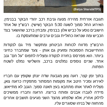
(Batya Sharabi/TPS)
תגובה אזרחית מהירה מנעה גניבת רכב יהודי הבוקר בבנימין.
האירוע החל סמוך לשעה 5:30 הבוקר (שישי). רבש"ץ של אחד
הישובים נוסע על כביש אלון בבנימין, ומבחין ברכב שהושאר בצד
הכביש ומה שנראה כחוליית גנבים ערבים שמתעסקת בו.
הרבש"ץ מדווח לכוחות הביטחון ומתקשר מיד גם לנקודות
ההתיישבות הסמוכות ומזעיק גם אותן - צעד שמתברר כחיוני
ביותר. הוא מפרסס בחזרה לנקודה ומצליח לתפוס "על חם" גנב
אחד. שניים נוספים נמלטים ברכב, והשלישי נמלט לשטח
הפתוח.
בתוך זמן קצר, רועה צאן מגבעת שדה יונתן שקופץ עם חבריו
לאירוע ומכיר היטב את מקומות המסתור מתפקידו כרועה צאן,
מצליח לאתר אותו מתחבא בעץ תאנה סמוך. הגנב לא מתייאש,
מיידה לעברו אבנים ופותח בריצה. הרועה וחבריו ממשיכים
לדלוק אחריו, אלא שלפתע מהצד השני מגיעים תושבים אחרים
מהחווה של בניהו שסוגרים עליו.