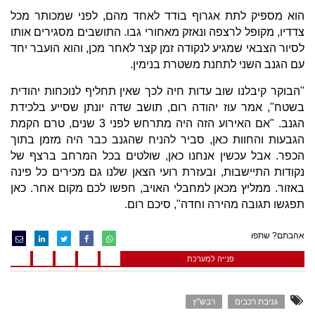
הוא מספיק לתת אגרוף בודד לאחד מהם, לפני שמכותר מכל
צדדיו, מקופל לרצפה ונאזק מאחורי גבו. התושבים מסגירים אותו
לסיור הצבאי שמגיע לנקודה זמן קצר לאחר מכן, והוא הועבר יחד
עם הגנב השני לתחנת משטרת בנימין.
"הבוקר קיבלנו שוב עדות חיה לכך שאין תחליף לנוכחות יהודית
בשטח", אמר עוז יהודה רום, תושב שדה יונתן שסייע בלכידת
הגנב. "אם האירוע הזה היה מתרחש לפני 3 שנים, טרם הקמת
הגבעות והחוות כאן, סביר להניח שהגנב כבר היה מזמן בתוך
הכפר. אבל עכשין אנחנו כאן, שולטים בכל המרחב ברצף של
נקודות התיישבות, ובעזרת רועי הצאן שלנו גם מכירים כל פינה
באזור. ממליץ מכאן למחבלי האויב, חפשו לכם מקום אחר. כאן
תפגשו תגובה מהירה וחדה", סיכם רום.
אהבתם? שתפו
פנייה למערכת
גניבת רכבים
רבש"ץ