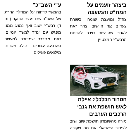
ביצהר זועמים על
ע"י השב"כ"
המח"ט והמועצה
בהמשך לדיווח על המהלך החריג
של השב"כ שבו נעצר הבוקר (יום
צה"ל ומועצת שומרון בשורת
ד) רבש"ץ ישוב ואף נמנע ממנו
צעדים נגד היישוב יצהר זאת
מפגש עם עו"ד למשך יומיים,
לאחר שהיישוב סירב להדחת
כעת מתברר שמדובר למעשה
הרבש"ץ המצטיין.
בארבעה עצורים – כולם משרתי
מילואים פעילים
הטרור הכלכלי: איילת
לאש חושפת את גנבי
הרכבים הערבים
מורה מהשומרון חושפת שוב ושוב
לציבור הישראלי את מה שקורה