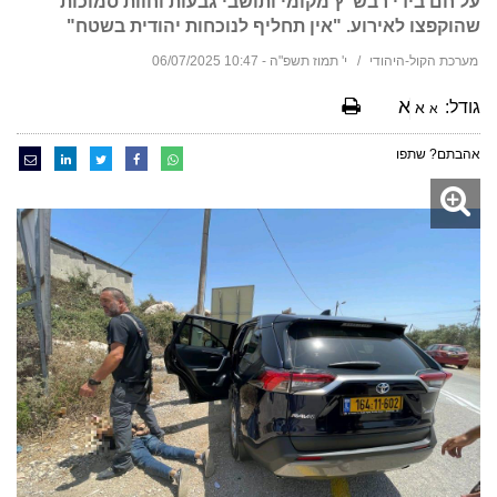
על חם בידי רבש"ץ מקומי ותושבי גבעות וחוות סמוכות
שהוקפצו לאירוע. "אין תחליף לנוכחות יהודית בשטח"
מערכת הקול-היהודי
י' תמוז תשפ"ה - 10:47 06/07/2025
א
גודל:
א
א
אהבתם? שתפו