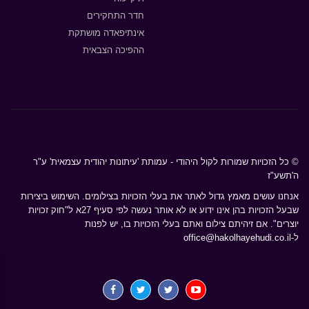
חדר התחקירים
אינתיפאדה מושתקת
ההפיכה הצבאית
© כל הזכויות שמורות לקול היהודי - עמותת 'עיתונות יהודית עצמאית' ע"ר
ה'תשע"ז
אנחנו עושים מאמץ גדול לאתר את בעלי הזכויות בצילומים. השימוש ביצירות
שבעל הזכויות בהן אינו ידוע או לא אותר נעשה לפי סעיף 27א ל"חוק זכויות
יוצרים". אם זיהיתם צילום ואתם בעלי הזכויות בו, יש לפנות
ל-
office@hakolhayehudi.co.il