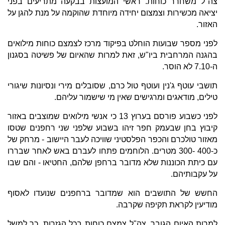
צה"ל משחרר כוחות. ראשי המועצות בבקעה מתריעים בפני
יציאה מכשירות וצמצום יחידה מיוחדת שהוקמה על מנת להגן על
האזור.
לפני מספר שבועות הוחלט בפיקוד מרכז לצמצם כוחות מילואים
בהגנה המרחבית ביו"ש, זאת למרות שהאיום של פשיטה בסגנון
ה-7.10 לא הוסר.
תושבי עוטף ג'נין ועוטף טול כרם, שסובלים מירי ונסיונות שיגורי
טילים, מודאגים ומרגישים שאין מי שישמור עליהם.
לפני כשבוע פורסם בערוץ 13 כי אנשי מילואים שמוצבים באזור
קיבוץ בחן שבעמק חפר זיהו בשבוע שלפני שני רחפנים שטסו
מאזור טולכרם והכפר הפלסטיני שוויכה לעבר היישוב - מרחק של
כ-400 -300 מטרים. הלוחמים פתחו לעברם באש לאחר שבררו
עם כיתת הכוננות שלא מדובר ברחפן שלהם, החטיאו - והם שבו
על עקבותיהם.
החשש של התושבים הוא שמדובר ברחפנים שנועדו לאסוף
מודיעין לקראת תקיפה שקרבה.
למרות האיום הגובר, צה"ל צמצם כוחות בכל הגזרות. כך למשל