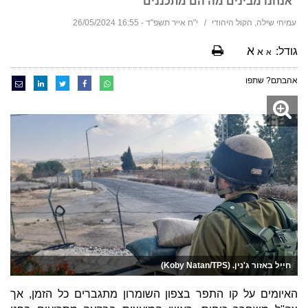
"אנחנו מבינים מה הם מתכננים"
עמיחי שילה, הקול היהודי
י"ח אייר תשפ"ד - 16:55 26/05/2024
א
גודל:
א
א
אהבתם? שתפו
חייל באזור ג'נין. (Koby Natan/TPS)
האיומים על קו התפר בצפון השומרון מתגברים כל הזמן, אך