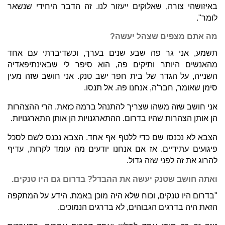
באיזושהי צורה, שאלוקים ייעזור לנו. זה הדבר היחידי שנשאר
לומר".
מה אתם מצפים שצהל יעשה?
תשמע, אני גר פה שבע שנים בערך, וכשדיברתי עם אחד
מהאנשים היותר ותיקים פה, הוא סיפר לי שבאינתיפאדיה
השנייה, על הגדר של בית חפר ישב טנק. אני חושב שזה מעין
סימן שאומר, חבר'ה, אנחנו פה. אל תנסו.
אני חושב שזה משהו שצריך להתנהל ברמה כזאת. הרי ההצהרות
הן אותן הצהרות שהיו בדרום. ההתארגנויות הן אותן התארגנויות.
הצבא לא נכנסו שם כדי ללטף אף אחד. הצבא נכנס לשם לסכל
פיגועים עתידיים. אז אם אנחנו יודעים מה עומד לקרות, עדיף
להרוג את זה לפני שזה גדול.
ואתה חושב שטנק יעשה את ההבדל? בדרום גם היו טנקים.
"בדרום היו טנקים, וכוח שלא היה מוכן באמת. הידע על המתקפה
הזאת היה בדרגים הגבוהים, לא בדרגים הנמוכים.