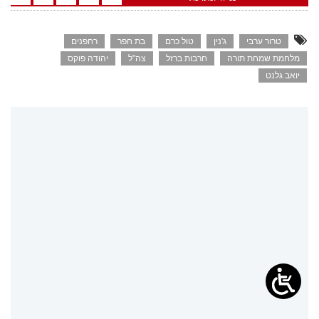
טרור ערבי
ג'נין
טול כרם
בת חפר
רחפנים
מלחמת שמחת תורה
חרבות ברזל
צה"ל
יהודה פוקס
יואב גלנט