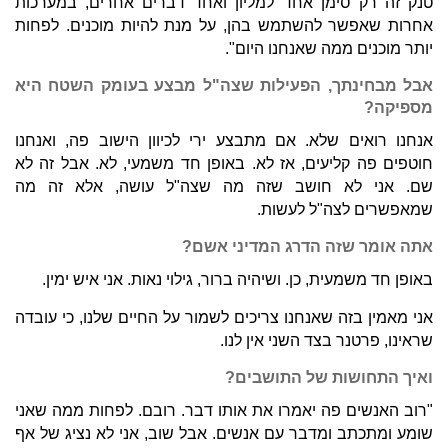
טנק זה רק סימן אחד למליון ואחד דברים אחרים, במערכות
אחרות שאפשר להשתמש בהן, על מנת להיות מוכנים. לפחות
יותר מוכנים ממה שאנחנו היום".
אבל מבחינתך, הפעילות שצה"ל מבצע בעומק השטח היא
מספיקה?
אנחנו רואים שלא. אם מתבצע ירי לכיוון הישוב פה, ואנחנו
חוטפים פה קליעים, אז לא. באופן חד משמעי, לא. אבל זה לא
שם. אני לא חושב שזה מה שצה"ל עושה, אלא זה מה
שמאפשרים לצה"ל לעשות.
אתה אומר שזה הדרג המדיני אשם?
באופן חד משמעית, כן. ושיהיה ברור, גילוי נאות. אני איש ימין.
אני מאמין בזה שאנחנו צריכים לשמור על החיים שלנו, כי עובדה
שראינו, פרטנר בצד השני אין לנו.
ואיך התחושות של התושבים?
"רוב האנשים פה יאמרו את אותו דבר. רובם. לפחות ממה שאני
שומע ומתכתב ומדבר עם אנשים. אבל שוב, אני לא נציג של אף