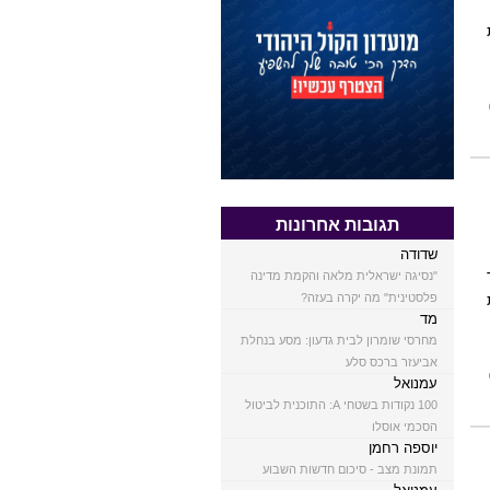
תגובות אחרונות
שדודה
"נסיגה ישראלית מלאה והקמת מדינה
פלסטינית" מה יקרה בעזה?
מד
מחרסי שומרון לבית גדעון: מסע בנחלת
אביעזר ברכס סלע
עמנואל
100 נקודות בשטחי A: התוכנית לביטול
הסכמי אוסלו
יוספה רחמן
תמונת מצב - סיכום חדשות השבוע