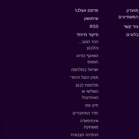
מועדון
פרסם אצלנו!
המשפיעים
שימושון
צור קשר
RSS
בלוגים
סיקור מיוחד
ההר הטוב...
והלבנון
הוואקף כזרוע
חמאס
ישראל במלחמה
מגזין הקול היהודי
מלחמת לבנון
השלישי או
האחרונה?
תיק עזה
חדר התחקירים
אינתיפאדה
מושתקת
ההפיכה הצבאית