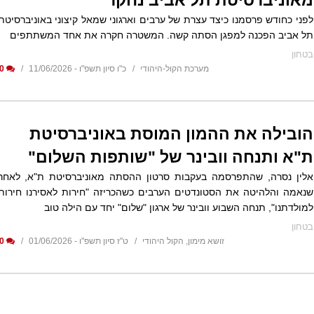
מאוניברסיטת תל אביב נחקר
לפני כחודש פרסמנו כיצד עצרת של ערבים וארגוני שמאל קיצוני באוניברסיטת
תל אביב הפכנה למפגן הסתה קשה. המשטרה חקרה את אחד המשתתפים
בטחון
מערכת הקול-היהודי
כ"ו סיון תשפ"ו - 11/06/2026
0
הובילה את ההמון המוסת באוניברסיטת
ת"א ותנחה וובינר של "שותפות השלום"
אלין נסרה, שהתפרסמה בעקבות סרטון ההסתה מאוניברסיטת ת"א, לאחר
שנאמה והלהיטה את הסטונדטים הערבים כשהכריזה "חירות לאסירנו חירות
למולדתנו", תנחה השבוע וובינר של ארגון "שלום" יחד עם הילה טוב
בטחון
זושא מימון, הקול היהודי
ט"ז סיון תשפ"ו - 01/06/2026
0