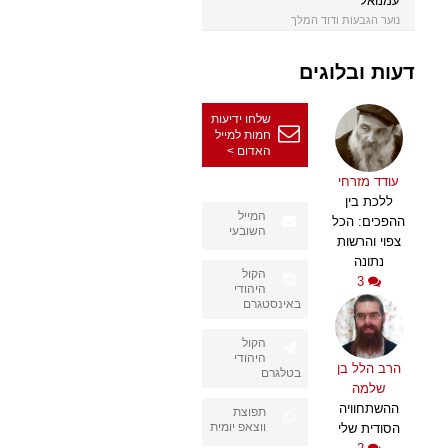
עמנואל
נוער הגבעות ודוד המלך
דעות ובלוגים
שלחו ידיעות
חמות למייל
האדום >
עודד מזרחי
ללכת בין
המייל
ההפכים: הכל
השובעי
צפוי והרשות
נתונה
הקול
3
היהודי
באינסטגרם
הקול
היהודי
הרב הלל בן
בטלגרם
שלמה
ההשתחוויה
תפוצת
ווצאפ יומית
הסודית שלי