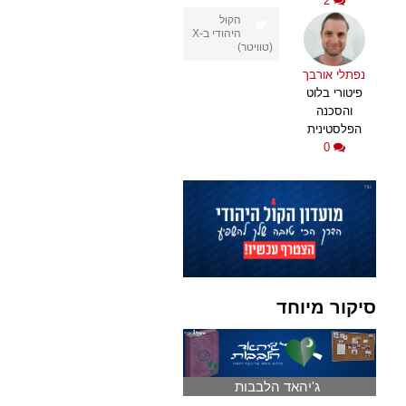
2
הקול
היהודי ב-X
(טוויטר)
נפתלי אורבך
פיטורי בלוט
והסכנה
הפלסטינית
0
סיקור מיוחד
ג'יהאד הלבבות