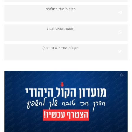
הקול היהודי בטלגרם
תפוצת ווצאפ יומית
הקול היהודי ב-X (טוויטר)