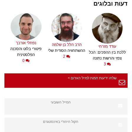
דעות ובלוגים
נפתלי אורבך
הרב הלל בן שלמה
עודד מזרחי
פיטורי בלוט והסכנה
ההשתחוויה הסודית שלי
ללכת בין ההפכים: הכל
הפלסטינית
2
צפוי והרשות נתונה
0
3
שלחו ידיעות חמות למייל האדום >
המייל השובעי
הקול היהודי באינסטגרם