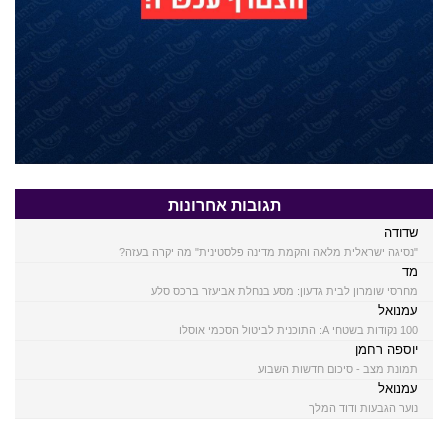
תגובות אחרונות
שדודה
"נסיגה ישראלית מלאה והקמת מדינה פלסטינית" מה יקרה בעזה?
מד
מחרסי שומרון לבית גדעון: מסע בנחלת אביעזר ברכס סלע
עמנואל
100 נקודות בשטחי A: התוכנית לביטול הסכמי אוסלו
יוספה רחמן
תמונת מצב - סיכום חדשות השבוע
עמנואל
נוער הגבעות ודוד המלך