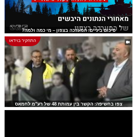
סיכום ביניים: המערכה בצפון – מי כמה ולמה?
התחקיר בוידאו
צפו בחשיפה: הקשר בין עמותת 48 של רע"מ לחמאס