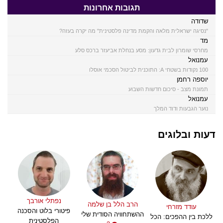
תגובות אחרונות
שדודה
"נסיגה ישראלית מלאה והקמת מדינה פלסטינית" מה יקרה בעזה?
מד
מחרסי שומרון לבית גדעון: מסע בנחלת אביעזר ברכס סלע
עמנואל
100 נקודות בשטחי A: התוכנית לביטול הסכמי אוסלו
יוספה רחמן
תמונת מצב - סיכום חדשות השבוע
עמנואל
נוער הגבעות ודוד המלך
דעות ובלוגים
נפתלי אורבך
הרב הלל בן שלמה
עודד מזרחי
פיטורי בלוט והסכנה
ההשתחוויה הסודית שלי
ללכת בין ההפכים: הכל
הפלסטינית