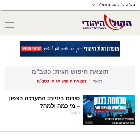
תוכן
תפריט
תפריט
בע"ה כ"ה אב תשפ"ו
ראשי
ראשי
נגישות
oggle
gation
תוצאת חיפוש תגית: כטב"מ
ראשי
תוצאת חיפוש תגית: כטב"מ
סיכום ביניים: המערכה בצפון
– מי כמה ולמה?
בטחון