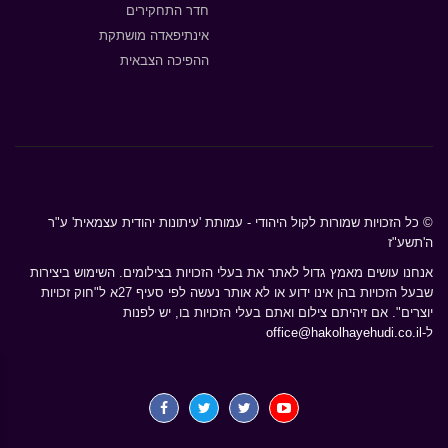
חדר התחקירים
אינתיפאדה מושתקת
ההפיכה הצבאית
© כל הזכויות שמורות לקול היהודי - עמותת 'עיתונות יהודית עצמאית' ע"ר
ה'תשע"ז
אנחנו עושים מאמץ גדול לאתר את בעלי הזכויות בצילומים. השימוש ביצירות
שבעל הזכויות בהן אינו ידוע או לא אותר נעשה לפי סעיף 27א ל"חוק זכויות
יוצרים". אם זיהיתם צילום ואתם בעלי הזכויות בו, יש לפנות
ל-
office@hakolhayehudi.co.il