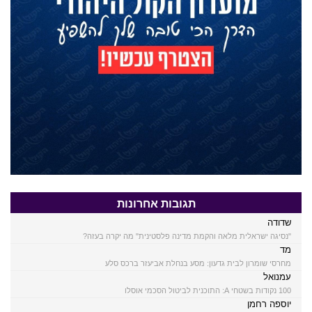
תגובות אחרונות
שדודה
"נסיגה ישראלית מלאה והקמת מדינה פלסטינית" מה יקרה בעזה?
מד
מחרסי שומרון לבית גדעון: מסע בנחלת אביעזר ברכס סלע
עמנואל
100 נקודות בשטחי A: התוכנית לביטול הסכמי אוסלו
יוספה רחמן