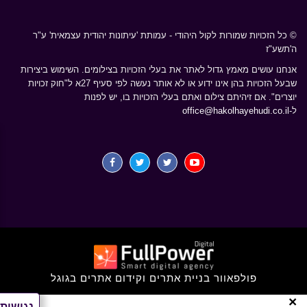
© כל הזכויות שמורות לקול היהודי - עמותת 'עיתונות יהודית עצמאית' ע"ר
ה'תשע"ז
אנחנו עושים מאמץ גדול לאתר את בעלי הזכויות בצילומים. השימוש ביצירות
שבעל הזכויות בהן אינו ידוע או לא אותר נעשה לפי סעיף 27א ל"חוק זכויות
יוצרים". אם זיהיתם צילום ואתם בעלי הזכויות בו, יש לפנות
ל-
office@hakolhayehudi.co.il
פולפאוור בניית אתרים וקידום אתרים בגוגל
×
נגישות