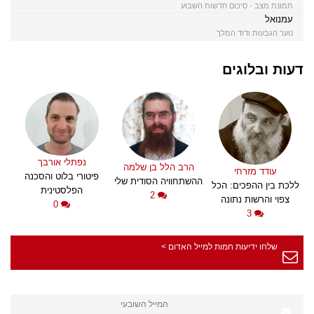
תמונת מצב - סיכום חדשות השבוע
עמנואל
נוער הגבעות ודוד המלך
דעות ובלוגים
נפתלי אורבך
הרב הלל בן שלמה
עודד מזרחי
פיטורי בלוט והסכנה
ההשתחוויה הסודית שלי
ללכת בין ההפכים: הכל
הפלסטינית
2
צפוי והרשות נתונה
0
3
שלחו ידיעות חמות למייל האדום >
המייל השובעי