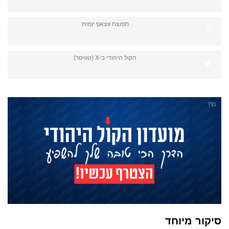
תפוצת ווצאפ יומית
הקול היהודי ב-X (טוויטר)
סיקור מיוחד