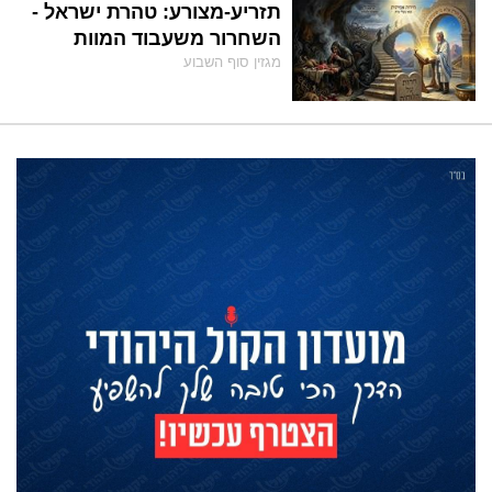
תזריע-מצורע: טהרת ישראל -
השחרור משעבוד המוות
מגזין סוף השבוע