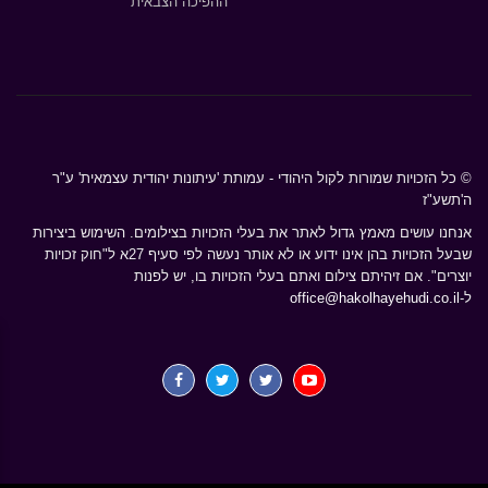
ההפיכה הצבאית
© כל הזכויות שמורות לקול היהודי - עמותת 'עיתונות יהודית עצמאית' ע"ר
ה'תשע"ז
אנחנו עושים מאמץ גדול לאתר את בעלי הזכויות בצילומים. השימוש ביצירות
שבעל הזכויות בהן אינו ידוע או לא אותר נעשה לפי סעיף 27א ל"חוק זכויות
יוצרים". אם זיהיתם צילום ואתם בעלי הזכויות בו, יש לפנות
ל-
office@hakolhayehudi.co.il