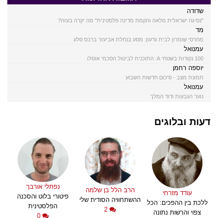
שדודה
"נסיגה ישראלית מלאה והקמת מדינה פלסטינית" מה יקרה בעזה?
מד
מחרסי שומרון לבית גדעון: מסע בנחלת אביעזר ברכס סלע
עמנואל
100 נקודות בשטחי A: התוכנית לביטול הסכמי אוסלו
יוספה רחמן
תמונת מצב - סיכום חדשות השבוע
עמנואל
נוער הגבעות ודוד המלך
דעות ובלוגים
נפתלי אורבך
הרב הלל בן שלמה
עודד מזרחי
פיטורי בלוט והסכנה
ההשתחוויה הסודית שלי
ללכת בין ההפכים: הכל
הפלסטינית
2
צפוי והרשות נתונה
0