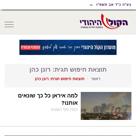
תוכן
תפריט
תפריט
בע"ה כ"ד אב תשפ"ו
ראשי
ראשי
נגישות
oggle
gation
תוצאת חיפוש תגית: רונן כהן
ראשי
תוצאת חיפוש תגית: רונן כהן
למה איראן כל כך שונאים
אותנו?
מגזין סוף השבוע