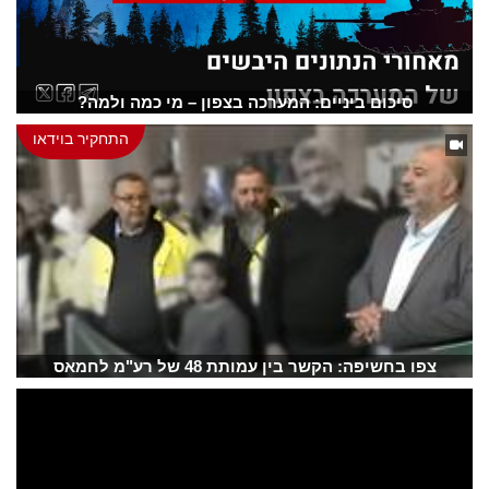
סיכום ביניים: המערכה בצפון – מי כמה ולמה?
התחקיר בוידאו
צפו בחשיפה: הקשר בין עמותת 48 של רע"מ לחמאס