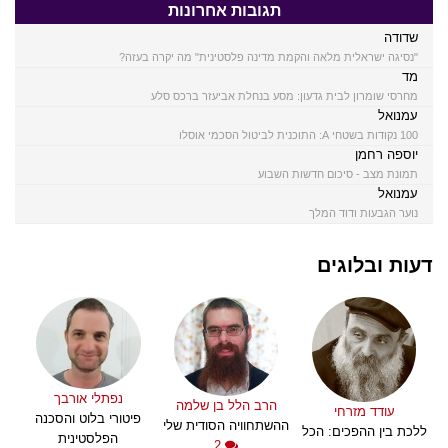
תגובות אחרונות
שדודה
"נסיגה ישראלית מלאה והקמת מדינה פלסטינית" מה יקרה בעזה?
מד
מחרסי שומרון לבית גדעון: מסע בנחלת אביעזר ברכס סלע
עמנואל
100 נקודות בשטחי A: התוכנית לביטול הסכמי אוסלו
יוספה רחמן
תמונת מצב - סיכום חדשות השבוע
עמנואל
נוער הגבעות ודוד המלך
דעות ובלוגים
נפתלי אורבך
הרב הלל בן שלמה
עודד מזרחי
פיטורי בלוט והסכנה
ההשתחוויה הסודית שלי
ללכת בין ההפכים: הכל
הפלסטינית
2