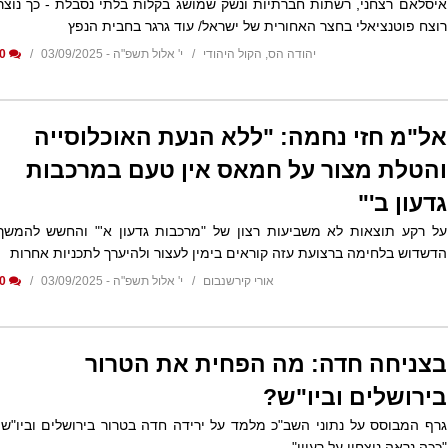
איסלאם רצחני, רשתות חברתיות ונשק שמושג בקלות בלתי נסבלת - כך נוצר
רוצח פוטנציאלי בחצר האחורית של ישראל/ עוד גרגר בחבית הנפץ
יהודה הס, הקול היהודי
י' אלול תשפ"ה - 03/09/2025
0
אל"מ חזי נחמה: "ללא הנעת האוכלוסייה
והטלת מצור על חמאס אין טעם במרכבות
גדעון ב'"
על רקע תוצאות לא משביעות רצון של "מרכבות גדעון א'" והחשש להמשך
הדשדוש בלחימה ברצועת עזה קוראים בימין לעצור ולהיערך לתכניות אחרות
אורי קירשנבום
י' אלול תשפ"ה - 03/09/2025
0
בצניחה חדה: מה הפחית את הטרור
בירושלים וביו"ש?
גרף המבוסס על נתוני השב"כ מלמד על ירידה חדה בטרור בירושלים וביו"ש.
"ככה נראה ניצחון על רעיון"