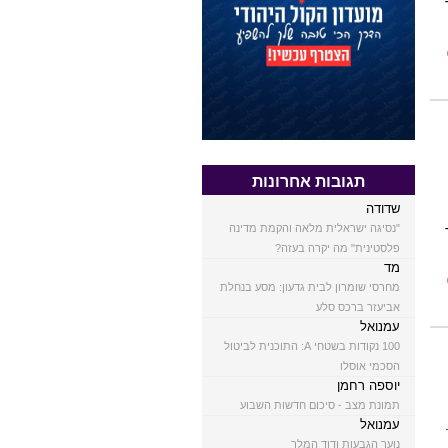
תגובות אחרונות
שדודה
"נסיגה ישראלית מלאה והקמת מדינה
פלסטינית" מה יקרה בעזה?
מד
מחרסי שומרון לבית גדעון: מסע בנחלת
אביעזר ברכס סלע
עמנואל
100 נקודות בשטחי A: התוכנית לביטול
הסכמי אוסלו
יוספה רחמן
תמונת מצב - סיכום חדשות השבוע
עמנואל
נוער הגבעות ודוד המלך