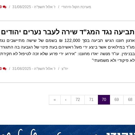
מערכת הקול-היהודי
ז' אלול תשפ"ה - 31/08/2025
0
תביעה נגד המג"ד שירה לעבר נערים יהודים
ארגון חוננו הגיש תביעה בסך 122,000 ₪ בשמם של שישה מתיישבים נגד
מג"ד במילואים אשר ביצע ירי מעל ראשיהם בעת פינוי של הגבעה בה התגוררו
בבנימין. עו"ד מנשה יאדו מחוננו: "אירוע ירי פרוע שלא זכה לטיפול לא חקירתי
לא פיקודי ולא משמעתי"
יח"צ
ז' אלול תשפ"ה - 31/08/2025
0
«
‹
72
71
70
69
68