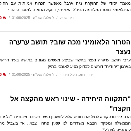
מאמר יסודי של החוקרת נגה ארבל מאפשר הכרות אמיתית עם החוק
הבינלאומי. מוסר המלחמה הבינ"ל האמיתי, דווקא מתאים למוסר היהודי.
נגה ארבל
ז' אלול תשפ"ה - 31/08/2025
0
הטרור הלאומיני מכה שוב? תושב ערערה
נעצר
ערבי תושב ערערה נעצר בחשד שביצע מעשים מגונים באישה בעיר חריש.
בארגון "יהודית" דורשים לבדוק מניע לאומני בתיק
יהודה הס, הקול היהודי
ז' אלול תשפ"ה - 31/08/2025
0
"התקווה היחידה - שינוי ראש מהקצה אל
הקצה"
הרב גינזבורג קורא לנצל את חודש אלול לחשבון נפש ותשובה ציבורית. "כל עוד
הממשלה ומפקדי הצבא משדרים לנו שאין פתרון צבאי, אז בשביל מה
להתגייס לצה"ל?