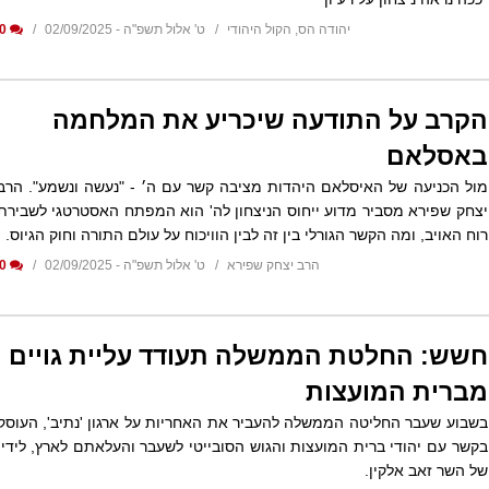
יהודה הס, הקול היהודי
ט' אלול תשפ"ה - 02/09/2025
0
הקרב על התודעה שיכריע את המלחמה
באסלאם
מול הכניעה של האיסלאם היהדות מציבה קשר עם ה׳ - "נעשה ונשמע". הרב
יצחק שפירא מסביר מדוע ייחוס הניצחון לה' הוא המפתח האסטרטגי לשבירת
רוח האויב, ומה הקשר הגורלי בין זה לבין הוויכוח על עולם התורה וחוק הגיוס.
הרב יצחק שפירא
ט' אלול תשפ"ה - 02/09/2025
0
חשש: החלטת הממשלה תעודד עליית גויים
מברית המועצות
בשבוע שעבר החליטה הממשלה להעביר את האחריות על ארגון 'נתיב', העוסק
בקשר עם יהודי ברית המועצות והגוש הסובייטי לשעבר והעלאתם לארץ, לידיו
של השר זאב אלקין.