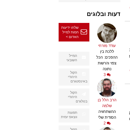
דעות ובלוגים
שלחו ידיעות
חמות למייל
האדום >
עודד מזרחי
ללכת בין
המייל
ההפכים: הכל
השובעי
צפוי והרשות
נתונה
הקול
3
היהודי
באינסטגרם
הקול
היהודי
הרב הלל בן
בטלגרם
שלמה
ההשתחוויה
תפוצת
ווצאפ יומית
הסודית שלי
2
הקול