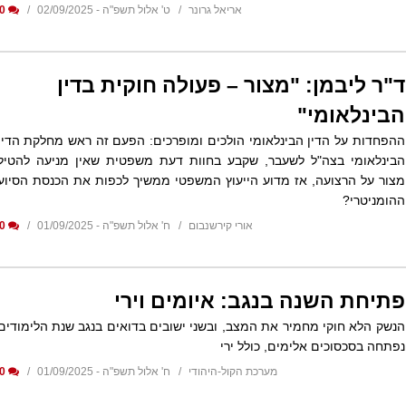
אריאל גרונר
ט' אלול תשפ"ה - 02/09/2025
0
ד"ר ליבמן: "מצור – פעולה חוקית בדין
הבינלאומי"
ההפחדות על הדין הבינלאומי הולכים ומופרכים: הפעם זה ראש מחלקת הדין
הבינלאומי בצה"ל לשעבר, שקבע בחוות דעת משפטית שאין מניעה להטיל
מצור על הרצועה, אז מדוע הייעוץ המשפטי ממשיך לכפות את הכנסת הסיוע
ההומניטרי?
אורי קירשנבום
ח' אלול תשפ"ה - 01/09/2025
0
פתיחת השנה בנגב: איומים וירי
הנשק הלא חוקי מחמיר את המצב, ובשני ישובים בדואים בנגב שנת הלימודים
נפתחה בסכסוכים אלימים, כולל ירי
מערכת הקול-היהודי
ח' אלול תשפ"ה - 01/09/2025
0