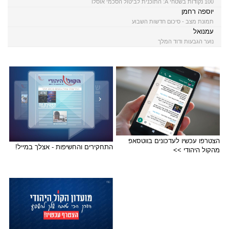
100 נקודות בשטחי A: התוכנית לביטול הסכמי אוסלו
יוספה רחמן
תמונת מצב - סיכום חדשות השבוע
עמנואל
נוער הגבעות ודוד המלך
הצטרפו עכשיו לעדכונים בווטסאפ
התחקירים והחשיפות - אצלך במייל!
מהקול היהודי >>