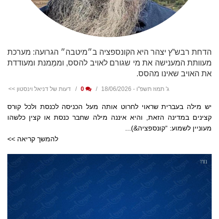
הדחת רבש”ץ יצהר היא הקונספציה ב״מיטבה״ הגרועה: מערכת
מעוותת המענישה את מי שגורם לאויב להסס, וממַמנת ומעודדת
את האויב שאינו מהסס.
ג' תמוז תשפ"ו - 18/06/2026
0
דעות של דניאל וינסטון >>
יש מילה בעברית שראוי לחרוט אותה מעל הכניסה לכנסת ולכל קורס
קצינים במדינה הזאת, והיא איננה מילה שחבר כנסת או קצין כלשהו
מעוניין לשמוע: “קונספציה&)...
להמשך קריאה >>