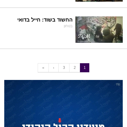
החשוד בשוד: חייל בדואי
בטחון
«
‹
3
2
1