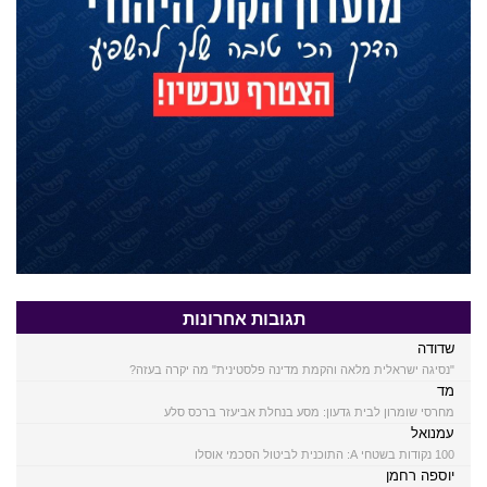
תגובות אחרונות
שדודה
"נסיגה ישראלית מלאה והקמת מדינה פלסטינית" מה יקרה בעזה?
מד
מחרסי שומרון לבית גדעון: מסע בנחלת אביעזר ברכס סלע
עמנואל
100 נקודות בשטחי A: התוכנית לביטול הסכמי אוסלו
יוספה רחמן