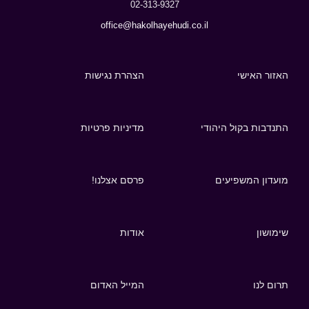
02-313-9327
office@hakolhayehudi.co.il
האזור האישי
הצהרת נגישות
התנדבות בקול היהודי
מדיניות פרטיות
מועדון המשפיעים
פרסם אצלנו!
שימושון
אודות
תרום לנו
המייל האדום