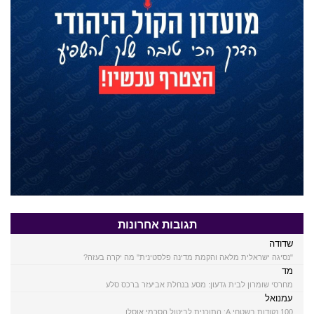
תגובות אחרונות
שדודה
"נסיגה ישראלית מלאה והקמת מדינה פלסטינית" מה יקרה בעזה?
מד
מחרסי שומרון לבית גדעון: מסע בנחלת אביעזר ברכס סלע
עמנואל
100 נקודות בשטחי A: התוכנית לביטול הסכמי אוסלו