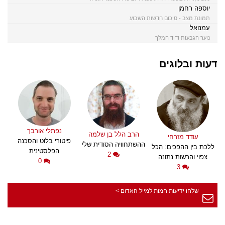
יוספה רחמן
תמונת מצב - סיכום חדשות השבוע
עמנואל
נוער הגבעות ודוד המלך
דעות ובלוגים
נפתלי אורבך
הרב הלל בן שלמה
עודד מזרחי
פיטורי בלוט והסכנה
ההשתחוויה הסודית שלי
ללכת בין ההפכים: הכל
הפלסטינית
2
צפוי והרשות נתונה
0
3
שלחו ידיעות חמות למייל האדום >