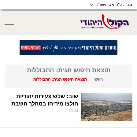
תוכן
תפריט
תפריט
בע"ה כ"ה אב תשפ"ו
ראשי
ראשי
נגישות
oggle
gation
תוצאת חיפוש תגית: התבוללות
ראשי
תוצאת חיפוש תגית: התבוללות
שוב: שלש צעירות יהודיות
חולצו מיריחו במהלך השבת
בטחון