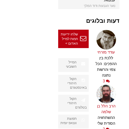
עמנואל
נוער הגבעות ודוד המלך
דעות ובלוגים
שלחו ידיעות
חמות למייל
האדום >
עודד מזרחי
ללכת בין
המייל
ההפכים: הכל
השובעי
צפוי והרשות
נתונה
הקול
3
היהודי
באינסטגרם
הקול
היהודי
הרב הלל בן
בטלגרם
שלמה
ההשתחוויה
תפוצת
ווצאפ יומית
הסודית שלי