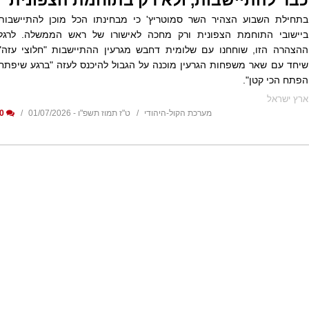
כבר להתיישבות, ולא רק בתוחמת הצפונית
בתחילת השבוע הצהיר השר סמוטריץ' כי מבחינתו הכל מוכן להתיישבות
ביישובי התוחמת הצפונית ורק מחכה לאישורו של ראש הממשלה. לרגל
ההצהרה הזו, שוחחנו עם שלומית דחבש מגרעין ההתיישבות "חלוצי עזה"
שיחד עם שאר משפחות הגרעין מוכנה על הגבול להיכנס לעזה "ברגע שיפתח
הפתח הכי קטן".
ארץ ישראל
מערכת הקול-היהודי
ט"ז תמוז תשפ"ו - 01/07/2026
0