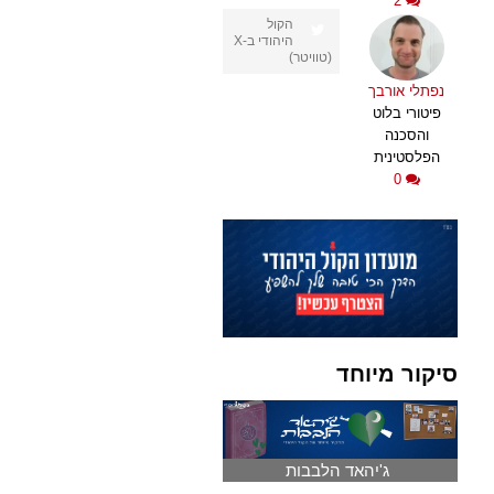
2
הקול
היהודי ב-X
(טוויטר)
נפתלי אורבך
פיטורי בלוט
והסכנה
הפלסטינית
0
סיקור מיוחד
ג'יהאד הלבבות