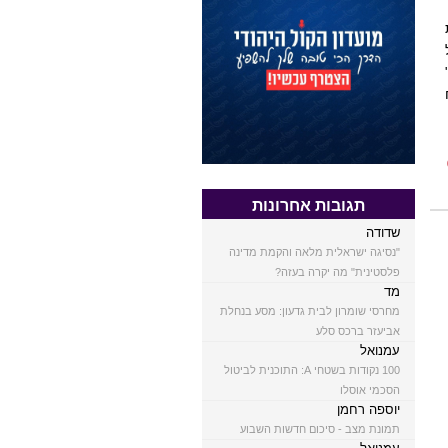
תגובות אחרונות
שדודה
"נסיגה ישראלית מלאה והקמת מדינה
פלסטינית" מה יקרה בעזה?
מד
מחרסי שומרון לבית גדעון: מסע בנחלת
אביעזר ברכס סלע
עמנואל
100 נקודות בשטחי A: התוכנית לביטול
הסכמי אוסלו
יוספה רחמן
תמונת מצב - סיכום חדשות השבוע