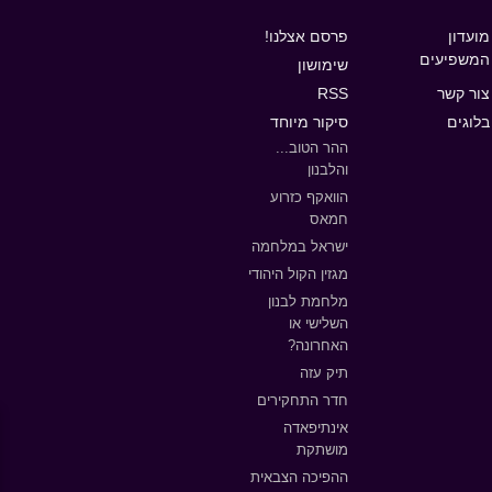
מועדון
פרסם אצלנו!
המשפיעים
שימושון
צור קשר
RSS
בלוגים
סיקור מיוחד
ההר הטוב...
והלבנון
הוואקף כזרוע
חמאס
ישראל במלחמה
מגזין הקול היהודי
מלחמת לבנון
השלישי או
האחרונה?
תיק עזה
חדר התחקירים
אינתיפאדה
מושתקת
ההפיכה הצבאית