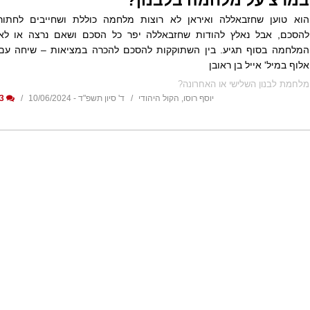
במרצ על מלחמה בלבנון?
הוא טוען שחזבאללה ואיראן לא רוצות מלחמה כוללת ושחייבים לחתור
להסכם, אבל נאלץ להודות שחזבאללה יפר כל הסכם ושאם נרצה או לא
המלחמה בסוף תגיע. בין השתוקקות להסכם להכרה במציאות – שיחה עם
אלוף במיל' אייל בן ראובן
מלחמת לבנון השלישי או האחרונה?
יוסף רוסו, הקול היהודי
ד' סיון תשפ"ד - 10/06/2024
3