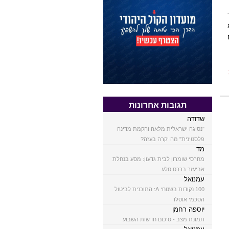
תגובות אחרונות
שדודה
"נסיגה ישראלית מלאה והקמת מדינה
פלסטינית" מה יקרה בעזה?
מד
מחרסי שומרון לבית גדעון: מסע בנחלת
אביעזר ברכס סלע
עמנואל
100 נקודות בשטחי A: התוכנית לביטול
הסכמי אוסלו
יוספה רחמן
תמונת מצב - סיכום חדשות השבוע