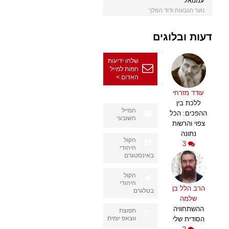
עמנואל
נוער הגבעות ודוד המלך
דעות ובלוגים
שלחו ידיעות
חמות למייל
האדום >
עודד מזרחי
ללכת בין
המייל
ההפכים: הכל
השובעי
צפוי והרשות
נתונה
הקול
3
היהודי
באינסטגרם
הקול
היהודי
הרב הלל בן
בטלגרם
שלמה
ההשתחוויה
תפוצת
ווצאפ יומית
הסודית שלי