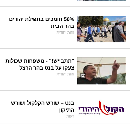
50% תומכים בתפילת יהודים
בהר הבית
זהות יהודית
"תתבייש!" - משפחות שכולות
צעקו על בנט בהר הרצל
זהות יהודית
בנט – שורש הקלקול ושורש
התיקון
דעות