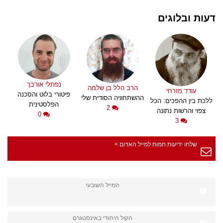
דעות ובלוגים
נפתלי אורבך
הרב הלל בן שלמה
עודד מזרחי
פיטורי בלוט והסכנה
ההשתחוויה הסודית שלי
ללכת בין ההפכים: הכל
הפלסטינית
2
צפוי והרשות נתונה
0
3
שלחו ידיעות חמות למייל האדום >
המייל השובעי
הקול היהודי באינסטגרם