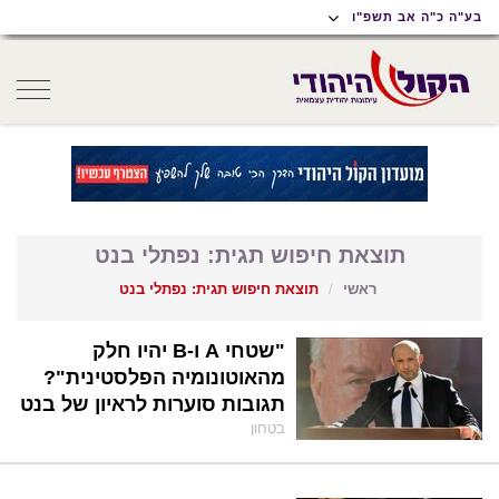
תוכן
תפריט
תפריט
בע"ה כ"ה אב תשפ"ו
ראשי
ראשי
נגישות
oggle
gation
תוצאת חיפוש תגית: נפתלי בנט
ראשי
תוצאת חיפוש תגית: נפתלי בנט
"שטחי A ו-B יהיו חלק
מהאוטונומיה הפלסטינית"?
תגובות סוערות לראיון של בנט
בטחון