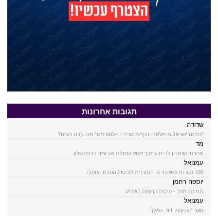
תגובות אחרונות
שדודה
"נסיגה ישראלית מלאה והקמת מדינה פלסטינית" מה יקרה בעזה?
מד
מחרסי שומרון לבית גדעון: מסע בנחלת אביעזר ברכס סלע
עמנואל
100 נקודות בשטחי A: התוכנית לביטול הסכמי אוסלו
יוספה רחמן
תמונת מצב - סיכום חדשות השבוע
עמנואל
נוער הגבעות ודוד המלך