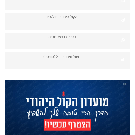
הקול היהודי בטלגרם
תפוצת ווצאפ יומית
הקול היהודי ב-X (טוויטר)