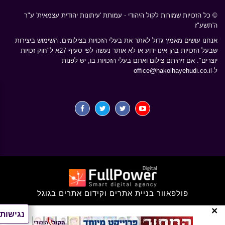
© כל הזכויות שמורות לקול היהודי - עמותת 'עיתונות יהודית עצמאית' ע"ר
ה'תשע"ז
אנחנו עושים מאמץ גדול לאתר את בעלי הזכויות בצילומים. השימוש ביצירות
שבעל הזכויות בהן אינו ידוע או לא אותר נעשה לפי סעיף 27א ל"חוק זכויות
יוצרים". אם זיהיתם צילום ואתם בעלי הזכויות בו, יש לפנות
ל-
office@hakolhayehudi.co.il
פולפאוור בניית אתרים וקידום אתרים בגוגל
×
נגישות