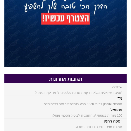
תגובות אחרונות
שדודה
"נסיגה ישראלית מלאה והקמת מדינה פלסטינית" מה יקרה בעזה?
מד
מחרסי שומרון לבית גדעון: מסע בנחלת אביעזר ברכס סלע
עמנואל
100 נקודות בשטחי A: התוכנית לביטול הסכמי אוסלו
יוספה רחמן
תמונת מצב - סיכום חדשות השבוע