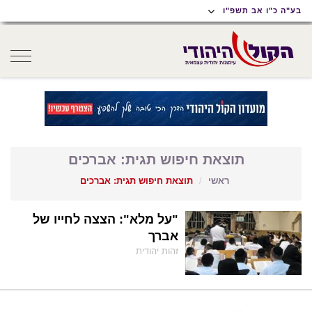
תוכן
תפריט
תפריט
בע"ה כ"ו אב תשפ"ו
ראשי
ראשי
נגישות
oggle
gation
תוצאת חיפוש תגית: אברכים
ראשי
תוצאת חיפוש תגית: אברכים
"על מלא": הצצה לחייו של
אברך
זהות יהודית