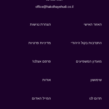
office@hakolhayehudi.co.il
האזור האישי
הצהרת נגישות
התנדבות בקול היהודי
מדיניות פרטיות
מועדון המשפיעים
פרסם אצלנו!
שימושון
אודות
תרום לנו
המייל האדום