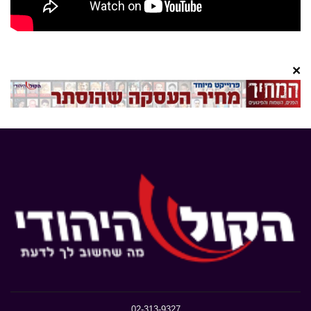
×
02-313-9327