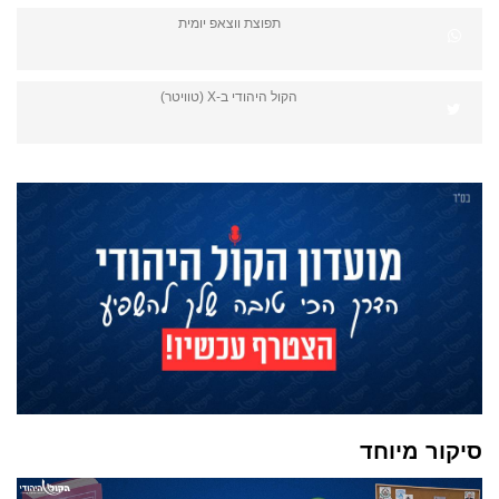
תפוצת ווצאפ יומית
הקול היהודי ב-X (טוויטר)
סיקור מיוחד