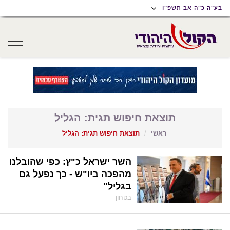
תוכן
תפריט
תפריט
בע"ה כ"ה אב תשפ"ו
ראשי
ראשי
נגישות
oggle
gation
תוצאת חיפוש תגית: הגליל
ראשי
תוצאת חיפוש תגית: הגליל
השר ישראל כ"ץ: כפי שהובלנו
מהפכה ביו"ש - כך נפעל גם
בגליל"
בטחון