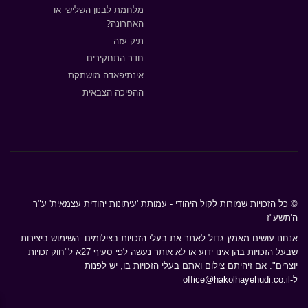
מלחמת לבנון השלישי או
האחרונה?
תיק עזה
חדר התחקירים
אינתיפאדה מושתקת
ההפיכה הצבאית
© כל הזכויות שמורות לקול היהודי - עמותת 'עיתונות יהודית עצמאית' ע"ר
ה'תשע"ז
אנחנו עושים מאמץ גדול לאתר את בעלי הזכויות בצילומים. השימוש ביצירות
שבעל הזכויות בהן אינו ידוע או לא אותר נעשה לפי סעיף 27א ל"חוק זכויות
יוצרים". אם זיהיתם צילום ואתם בעלי הזכויות בו, יש לפנות
ל-
office@hakolhayehudi.co.il