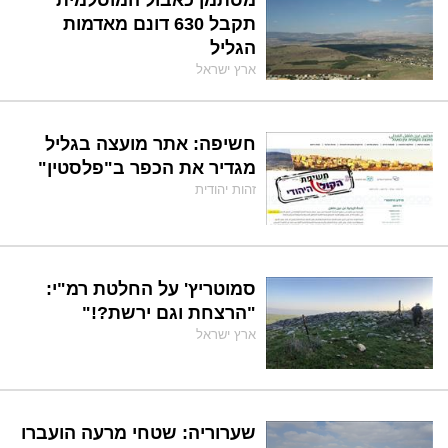
תקבל 630 דונם מאדמות
הגליל
ארץ ישראל
חשיפה: אתר מועצה בגליל
מגדיר את הכפר ב"פלסטין"
זהות יהודית
סמוטריץ' על החלטת רמ"י:
"הרצחת וגם ירשת?!"
ארץ ישראל
שערוריה: שטחי מרעה הועברו