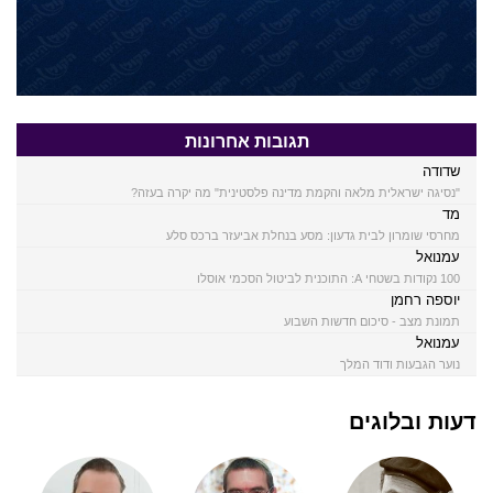
תגובות אחרונות
שדודה
"נסיגה ישראלית מלאה והקמת מדינה פלסטינית" מה יקרה בעזה?
מד
מחרסי שומרון לבית גדעון: מסע בנחלת אביעזר ברכס סלע
עמנואל
100 נקודות בשטחי A: התוכנית לביטול הסכמי אוסלו
יוספה רחמן
תמונת מצב - סיכום חדשות השבוע
עמנואל
נוער הגבעות ודוד המלך
דעות ובלוגים