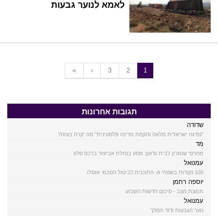
לאמא לנוער גבעות
«
‹
3
2
1
תגובות אחרונות
שדודה
"נסיגה ישראלית מלאה והקמת מדינה פלסטינית" מה יקרה בעזה?
מד
מחרסי שומרון לבית גדעון: מסע בנחלת אביעזר ברכס סלע
עמנואל
100 נקודות בשטחי A: התוכנית לביטול הסכמי אוסלו
יוספה רחמן
תמונת מצב - סיכום חדשות השבוע
עמנואל
נוער הגבעות ודוד המלך