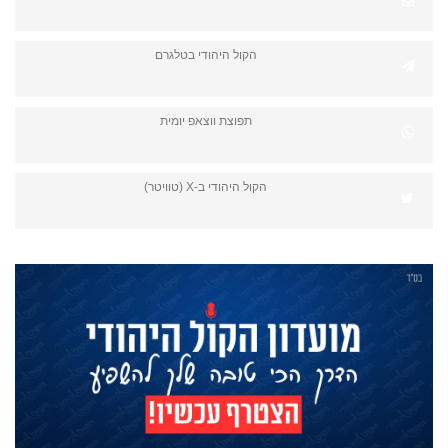
הקול היהודי בטלגרם
תפוצת ווצאפ יומית
הקול היהודי ב-X (טוויטר)