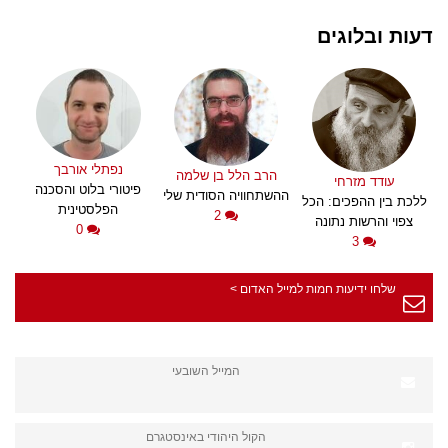
דעות ובלוגים
נפתלי אורבך
הרב הלל בן שלמה
עודד מזרחי
פיטורי בלוט והסכנה
ההשתחוויה הסודית שלי
ללכת בין ההפכים: הכל
הפלסטינית
2
צפוי והרשות נתונה
0
3
שלחו ידיעות חמות למייל האדום >
המייל השובעי
הקול היהודי באינסטגרם