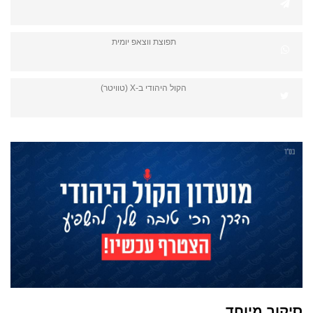
תפוצת ווצאפ יומית
הקול היהודי ב-X (טוויטר)
סיקור מיוחד