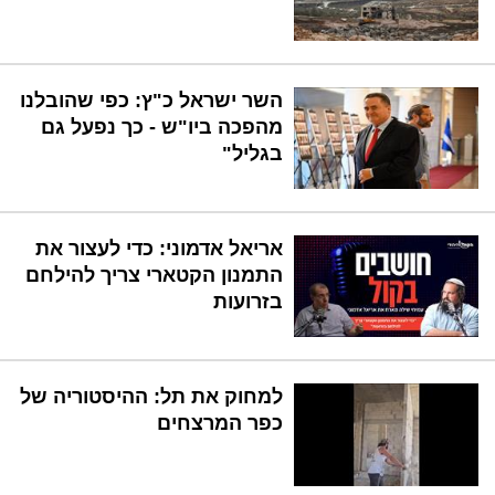
השר ישראל כ"ץ: כפי שהובלנו
מהפכה ביו"ש - כך נפעל גם
בגליל"
אריאל אדמוני: כדי לעצור את
התמנון הקטארי צריך להילחם
בזרועות
למחוק את תל: ההיסטוריה של
כפר המרצחים