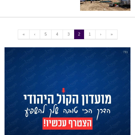
«
‹
5
4
3
2
1
›
»