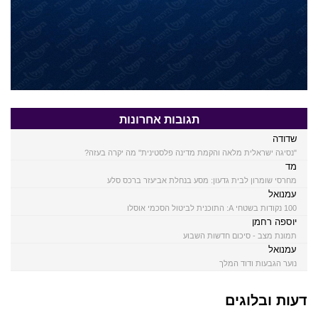
תגובות אחרונות
שדודה
"נסיגה ישראלית מלאה והקמת מדינה פלסטינית" מה יקרה בעזה?
מד
מחרסי שומרון לבית גדעון: מסע בנחלת אביעזר ברכס סלע
עמנואל
100 נקודות בשטחי A: התוכנית לביטול הסכמי אוסלו
יוספה רחמן
תמונת מצב - סיכום חדשות השבוע
עמנואל
נוער הגבעות ודוד המלך
דעות ובלוגים