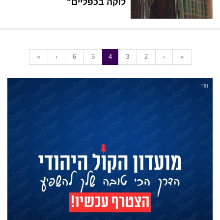
לוקה בכפליים"
«
‹
6
5
4
3
2
›
»