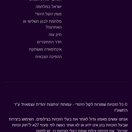
ישראל במלחמה
מגזין הקול היהודי
מלחמת לבנון השלישי או
האחרונה?
תיק עזה
חדר התחקירים
אינתיפאדה מושתקת
ההפיכה הצבאית
© כל הזכויות שמורות לקול היהודי - עמותת 'עיתונות יהודית עצמאית' ע"ר
ה'תשע"ז
אנחנו עושים מאמץ גדול לאתר את בעלי הזכויות בצילומים. השימוש ביצירות
שבעל הזכויות בהן אינו ידוע או לא אותר נעשה לפי סעיף 27א ל"חוק זכויות
יוצרים". אם זיהיתם צילום ואתם בעלי הזכויות בו, יש לפנות