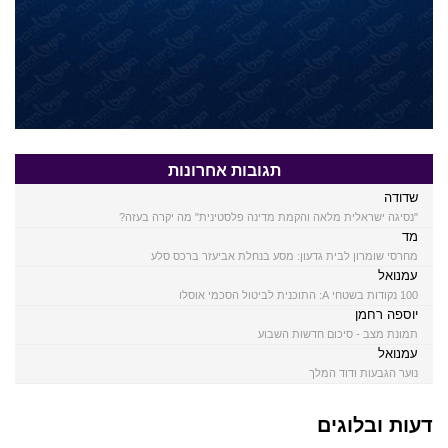
תגובות אחרונות
שדודה
"נסיגה ישראלית מלאה והקמת מדינה פלסטינית" מה יקרה בעזה?
מד
מחרסי שומרון לבית גדעון: מסע בנחלת אביעזר ברכס סלע
עמנואל
100 נקודות בשטחי A: התוכנית לביטול הסכמי אוסלו
יוספה רחמן
תמונת מצב - סיכום חדשות השבוע
עמנואל
נוער הגבעות ודוד המלך
דעות ובלוגים