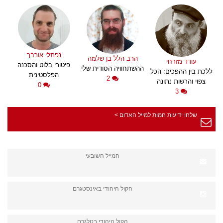
נפתלי אורבך
הרב הלל בן שלמה
עודד מזרחי
פיטורי בלוט והסכנה
ההשתחוויה הסודית שלי
ללכת בין ההפכים: הכל
הפלסטינית
2
צפוי והרשות נתונה
0
3
שלחו ידיעות חמות למייל האדום >
המייל השובעי
הקול היהודי באינסטגרם
הקול היהודי בטלגרם