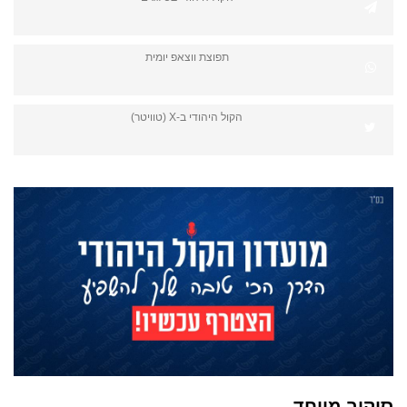
תפוצת ווצאפ יומית
הקול היהודי ב-X (טוויטר)
סיקור מיוחד