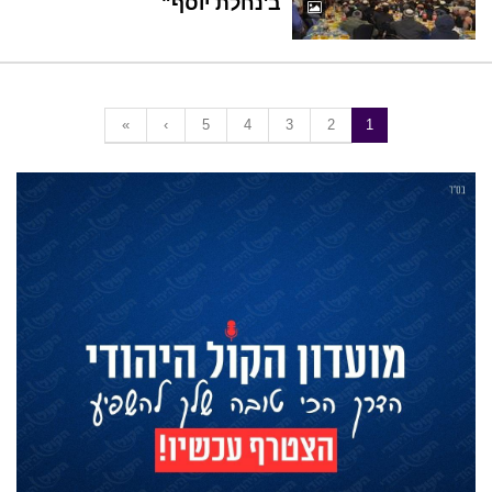
ב'נחלת יוסף"
«
‹
5
4
3
2
1