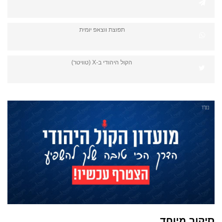
תפוצת ווצאפ יומית
הקול היהודי ב-X (טוויטר)
סיקור מיוחד