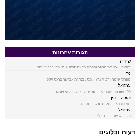
תגובות אחרונות
שדודה
"נסיגה ישראלית מלאה והקמת מדינה פלסטינית" מה יקרה בעזה?
מד
מחרסי שומרון לבית גדעון: מסע בנחלת אביעזר ברכס סלע
עמנואל
100 נקודות בשטחי A: התוכנית לביטול הסכמי אוסלו
יוספה רחמן
תמונת מצב - סיכום חדשות השבוע
עמנואל
נוער הגבעות ודוד המלך
דעות ובלוגים