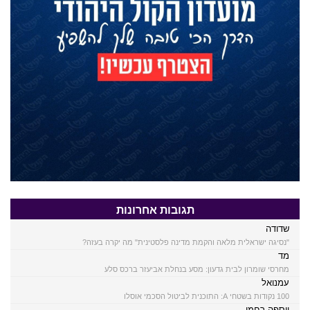
תגובות אחרונות
שדודה
"נסיגה ישראלית מלאה והקמת מדינה פלסטינית" מה יקרה בעזה?
מד
מחרסי שומרון לבית גדעון: מסע בנחלת אביעזר ברכס סלע
עמנואל
100 נקודות בשטחי A: התוכנית לביטול הסכמי אוסלו
יוספה רחמן