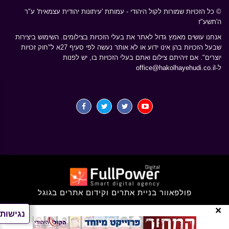
© כל הזכויות שמורות לקול היהודי - עמותת 'עיתונות יהודית עצמאית' ע"ר
ה'תשע"ז
אנחנו עושים מאמץ גדול לאתר את בעלי הזכויות בצילומים. השימוש ביצירות
שבעל הזכויות בהן אינו ידוע או לא אותר נעשה לפי סעיף 27א ל"חוק זכויות
יוצרים". אם זיהיתם צילום ואתם בעלי הזכויות בו, יש לפנות
ל-
office@hakolhayehudi.co.il
פולפאוור בניית אתרים וקידום אתרים בגוגל
×
נגישות