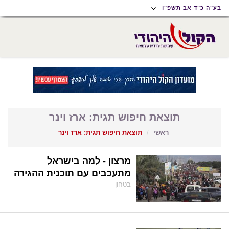
תוכן
תפריט
תפריט
בע"ה כ"ד אב תשפ"ו
ראשי
ראשי
נגישות
oggle
gation
תוצאת חיפוש תגית: ארז וינר
ראשי
תוצאת חיפוש תגית: ארז וינר
מרצון - למה בישראל
מתעכבים עם תוכנית ההגירה
בטחון