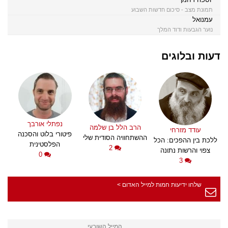
תמונת מצב - סיכום חדשות השבוע
עמנואל
נוער הגבעות ודוד המלך
דעות ובלוגים
נפתלי אורבך
הרב הלל בן שלמה
עודד מזרחי
פיטורי בלוט והסכנה
ההשתחוויה הסודית שלי
ללכת בין ההפכים: הכל
הפלסטינית
2
צפוי והרשות נתונה
0
3
שלחו ידיעות חמות למייל האדום >
המייל השובעי