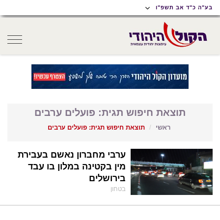
תוכן
תפריט
תפריט
בע"ה כ"ד אב תשפ"ו
ראשי
ראשי
נגישות
oggle
gation
תוצאת חיפוש תגית: פועלים ערבים
ראשי
תוצאת חיפוש תגית: פועלים ערבים
ערבי מחברון נאשם בעבירת
מין בקטינה במלון בו עבד
בירושלים
בטחון