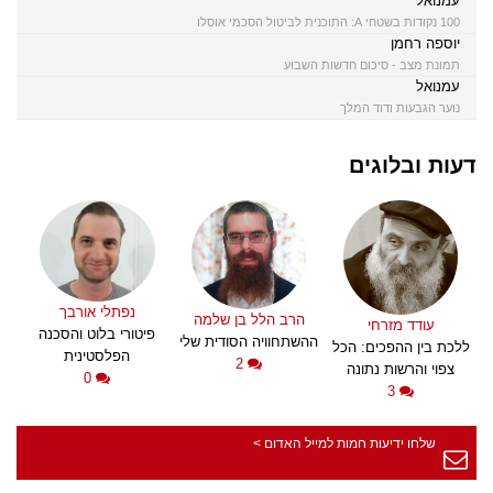
עמנואל
100 נקודות בשטחי A: התוכנית לביטול הסכמי אוסלו
יוספה רחמן
תמונת מצב - סיכום חדשות השבוע
עמנואל
נוער הגבעות ודוד המלך
דעות ובלוגים
נפתלי אורבך
הרב הלל בן שלמה
עודד מזרחי
פיטורי בלוט והסכנה
ההשתחוויה הסודית שלי
ללכת בין ההפכים: הכל
הפלסטינית
2
צפוי והרשות נתונה
0
3
שלחו ידיעות חמות למייל האדום >