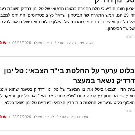
טל ינון דרדיק
ארגון חוננו הודיע כי חלה החמרה במצבו הרפואי של טל ינון דרדיק השובת רעב
זה 29 יום. אמש התארח שר הביטחון ישראל כץ ב'פטריוטים' התייחס למצבו
של טל ינון ואישר כי בתחומי סמכותו של האלוף בלוט הוא פועל בניגוד לדעתו
של שר הביטחון.
בטחון
זושא מימון, הקול היהודי
כ' אב תשפ"ו - 03/08/2026
0
בלוט ערער על החלטת בי"ד הצבאי: טל ינון
דרדיק נשאר במעצר
בית הדין הצבאי ביטל את צו המעצר של טל ינון דרדיק בטענה שהוא איננו
חוקי; שר הביטחון כץ הנחה היום "שלא לחדש את הצו" נגד טל ינון, ובמקביל:
האלוף בלוט ערער על החלטת בית הדין הצבאי ובינתיים טל ינון נשאר בכלא.
בטחון
מערכת הקול-היהודי
י"ד אב תשפ"ו - 28/07/2026
0