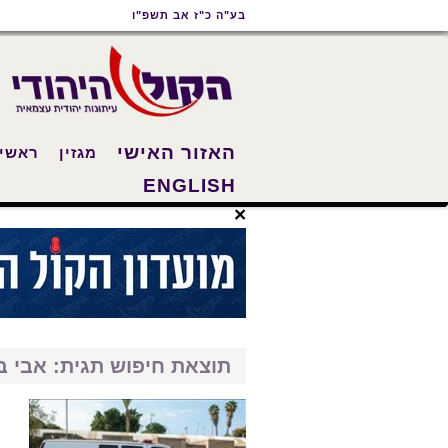
תוכן
תפריט
תפריט
בע"ה כ"ז אב תשפ"ו
ראשי
ראשי
נגישות
האזור האישי
מגזין
ראשי
ENGLISH
×
תוצאת חיפוש תגית: אבי ב