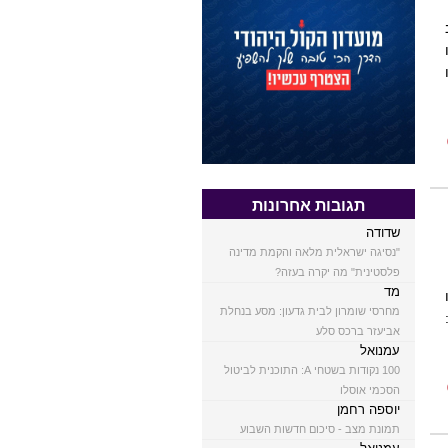
תגובות אחרונות
שדודה
"נסיגה ישראלית מלאה והקמת מדינה
פלסטינית" מה יקרה בעזה?
מד
מחרסי שומרון לבית גדעון: מסע בנחלת
אביעזר ברכס סלע
עמנואל
100 נקודות בשטחי A: התוכנית לביטול
הסכמי אוסלו
יוספה רחמן
תמונת מצב - סיכום חדשות השבוע