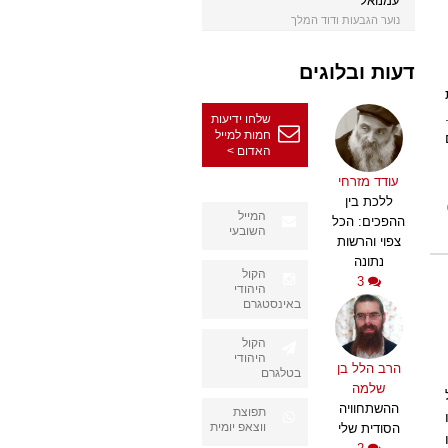
עמנואל
נוער הגבעות ודוד המלך
דעות ובלוגים
שלחו ידיעות
חמות למייל
האדום >
עודד מזרחי
ללכת בין
המייל
ההפכים: הכל
השובעי
צפוי והרשות
נתונה
הקול
3
היהודי
באינסטגרם
הקול
היהודי
הרב הלל בן
בטלגרם
שלמה
ההשתחוויה
תפוצת
ווצאפ יומית
הסודית שלי