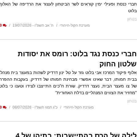
חברי כנסת ופעילי ימין קוראים לשר הביטחון לעצור את הרדיפה של האלוף
בלוט
בטחון
מערכת הקול-היהודי
ה' אב תשפ"ו - 19/07/2026
0
חברי כנסת נגד בלוט: רומס את יסודות
שלטון החוק
אלוף פיקוד המרכז אבי בלוט גזר על טל ינון דרדיק לשהות במעצר בית מנהלי
בבית חמותו, דבר שאינו אפשרי מבחינת חמותו של דרדיק, בעקבות ההפרה
של צו מעצר הבית, נעצר דרדיק. שורת ח"כים התייצבו לצידו וטענו כי בלוט
"מחזיר את הצווים המנהליים בדלת האחורית"
בטחון
מערכת הקול-היהודי
כ"ג תמוז תשפ"ו - 08/07/2026
0
לילה של הרס בהתיישבות: בתיהן של 4