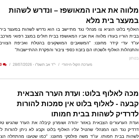
מלווה את אביו המאושפז – ונדרש לשהות
במעצר בית מלא
האלוף בלוט הוציא צו מנהלי נגד מתיישב בו הוא נדרש לשהות במעצר בית
בבית הוריו בעודו מלווה את אביו המאושפז בבית חולים במצב רפואי מורכב.
עו"ד עדי קידר מחוננו: "המשאבים המושקעים בהטלת ואכיפת הצווים
והתנהלות האלוף ולשכתו הם בזבוז כספי ציבור והפקרת ההתיישבות"
בטחון
מערכת הקול-היהודי
י"ד אב תשפ"ו - 28/07/2026
0
מכה לאלוף בלוט: ועדת הערר הצבאית
קבעה - לאלוף בלוט אין סמכות להורות
לדרדיק לשהות בבית חמותו
ועדת הערעורים הצבאית באזור יהודה ושומרון קיבלה את הערר שהגיש טל
דרדיק נגד הצו המנהלי שהטיל עליו האלוף בלוט וקבע לא ניתן להורות לו
לשהות בבית חמותו. עו"ד משה פולסקי מחוננו: "כמו שטענו מהתחלה הצו