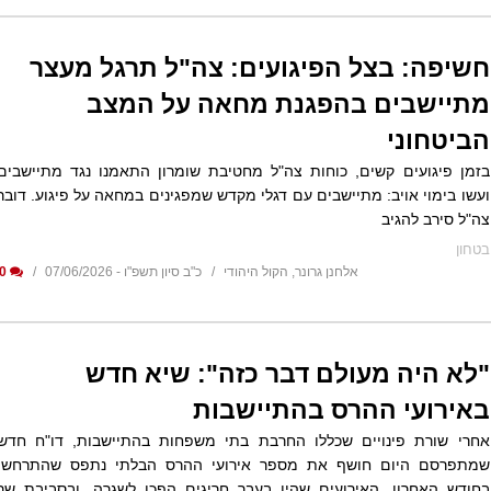
חשיפה: בצל הפיגועים: צה"ל תרגל מעצר
מתיישבים בהפגנת מחאה על המצב
הביטחוני
בזמן פיגועים קשים, כוחות צה"ל מחטיבת שומרון התאמנו נגד מתיישבים
ועשו בימוי אויב: מתיישבים עם דגלי מקדש שמפגינים במחאה על פיגוע. דובר
צה"ל סירב להגיב
בטחון
אלחנן גרונר, הקול היהודי
כ"ב סיון תשפ"ו - 07/06/2026
0
"לא היה מעולם דבר כזה": שיא חדש
באירועי ההרס בהתיישבות
אחרי שורת פינויים שכללו החרבת בתי משפחות בהתיישבות, דו"ח חדש
שמתפרסם היום חושף את מספר אירועי ההרס הבלתי נתפס שהתרחשו
בחודש האחרון. האירועים שהיו בעבר חריגים הפכו לשגרה, ובסביבת שר