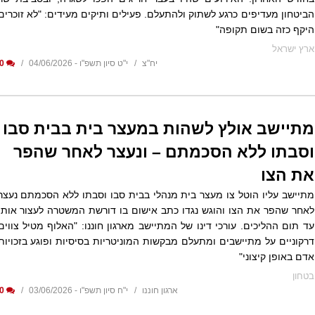
הביטחון מעדיפים כרגע לשתוק ולהתעלם. פעילים ותיקים מעידים: "לא זוכרים
היקף כזה בשום תקופה"
ארץ ישראל
יח"צ
י"ט סיון תשפ"ו - 04/06/2026
0
מתיישב אולץ לשהות במעצר בית בבית סבו
וסבתו ללא הסכמתם – ונעצר לאחר שהפר
את הצו
מתיישב עליו הוטל צו מעצר בית מנהלי בבית סבו וסבתו ללא הסכמתם נעצר
לאחר שהפר את הצו והוגש נגדו כתב אישום בו דורשת המשטרה לעצור אותו
עד תום ההליכים. עורכי דינו של המתיישב מארגון חוננו: "האלוף מטיל צווים
דרקוניים על מתיישבים ומתעלם מבקשות המוניטריות בסיסיות ופוגע בזכויות
אדם באופן קיצוני"
בטחון
ארגון חוננו
י"ח סיון תשפ"ו - 03/06/2026
0