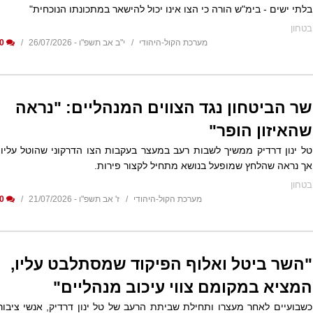
בלתי ישים - בימ"ש הורה כי הצו אינו יכול להישאר במתכונתו הנוכחית"
בטחון
מערכת הקול-היהודי
י"ב אב תשפ"ו - 26/07/2026
0
שר הביטחון נגד הצווים המנהליים: "נראה
שהאיזון הופר"
טל ינון דרדיק ממשיך לשבות רעב במעצר בעקבות הצו הדרקוני שהוטל עליו,
אך נראה שהלחץ שמופעל בנושא מתחיל לקצור פירות.
בטחון
מערכת הקול-היהודי
ז' אב תשפ"ו - 21/07/2026
0
"השר ביטל ואלוף הפיקוד שמסתלבט עליו,
המציא במקומם צווי עיכוב מנהליים"
כשבועיים לאחר מעצרו ותחילת שביתת הרעב של טל ינון דרדיק, אנשי ציבור