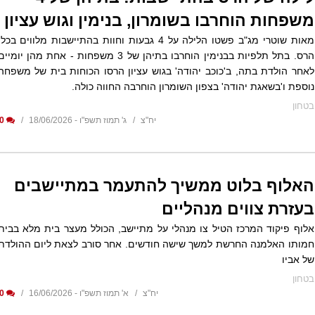
משפחות הוחרבו בשומרון, בנימין וגוש עציון
מאות שוטרי מג"ב פשטו הלילה על 4 גבעות וחוות בהתיישבות מלווים בכלי
הרס. בתל תלפיות בבנימין הוחרבו בתיהן של 3 משפחות - אחת מהן יומיי
לאחר הולדת בתה, ב'כוכב יהודה' בגוש עציון הרסו הכוחות בית של משפחה
נוספת ו'בשאגת יהודה' בצפון השומרון הוחרבה החווה כולה.
בטחון
יח"צ
ג' תמוז תשפ"ו - 18/06/2026
0
האלוף בלוט ממשיך להתעמר במתיישבים
בעזרת צווים מנהליים
אלוף פיקוד המרכז הטיל צו מנהלי על מתיישב, הכולל מעצר בית מלא בבית
חמותו האלמנה החרשת למשך שישה חודשים. אחר סורב לצאת ליום ההולדת
של אביו
בטחון
יח"צ
א' תמוז תשפ"ו - 16/06/2026
0