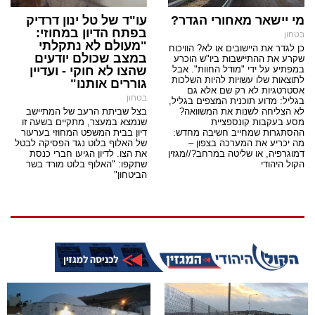
מי יישאר מאחורי הגדר?
עו"ד של טל ינון דרדיק
בפתח הדיון במחוזי:
בטחון
"מעולם לא נתקלתי
כן לגדר את היישובים או לא? הוויכוח
במצב שכולם יודעים
שקרע את ההתיישבות ביו"ש הוכרע
במפתיע על ידי "מודל החוות". אבל
שהצו לא חוקי - ועדיין
לתוצאות שלו עשויות להיות השלכות
גוררים אותנו"
אסטרטגיות לא רק שם אלא גם
בטחון
בגליל: מדוע תוכנית המצפים בגליל,
לא הצליחה לשנות את המשוואה?
בצל שביתת הרעב של המתיישב
מסע בעקבות קונספציית
שנמצא במעצר, מתקיים בשעה זו
ההסתגרות שמחייב חשיבה מחדש:
דיון בבית המשפט המחוזי בערעור
מה יכריע את המערכה בצפון –
של האלוף בלוט נגד הפסיקה לבטל
דמוגרפיה, או שליטה במרחב?//מגזין
את הצו. לדיון הגיעו חברי כנסת
הקול היהודי
שתקפו: "האלוף בלוט מורד בשר
הביטחון"