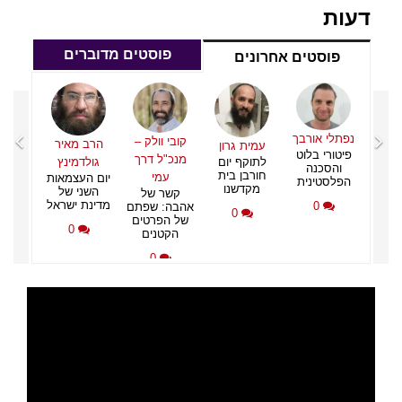
דעות
פוסטים מדוברים
פוסטים אחרונים
איר
נפתלי
פיטור
ינץ
והס
מאות
הפלס
של
נפתלי אורבך
קובי וולק –
הרב מאיר
עמית גרון
שראל
פיטורי בלוט
מנכ"ל דרך
לתוקף יום
גולדמינץ
והסכנה
חורבן בית
עמי
יום העצמאות
הפלסטינית
מקדשנו
השני של
קשר של
מדינת ישראל
0
אהבה: שפתם
0
של הפרטים
0
הקטנים
0