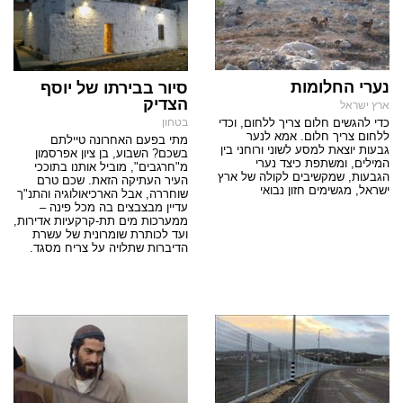
נערי החלומות
סיור בבירתו של יוסף
הצדיק
ארץ ישראל
כדי להגשים חלום צריך ללחום, וכדי
בטחון
ללחום צריך חלום. אמא לנער
מתי בפעם האחרונה טיילתם
גבעות יוצאת למסע לשוני ורוחני בין
בשכם? השבוע, בן ציון אפרסמון
המילים, ומשתפת כיצד נערי
מ"חרגבים", מוביל אותנו בתוככי
הגבעות, שמקשיבים לקולה של ארץ
העיר העתיקה הזאת. שכם טרם
ישראל, מגשימים חזון נבואי
שוחררה, אבל הארכיאולוגיה והתנ"ך
עדיין מבצבצים בה מכל פינה –
ממערכות מים תת-קרקעיות אדירות,
ועד לכותרת שומרונית של עשרת
הדיברות שתלויה על צריח מסגד.