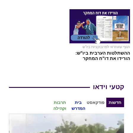
הגוף שאחראי לפרובוקציות ביו"ש
ההשתלטות הערבית ביו"ש:
הורידו את דו"ח המחקר
קטעי וידאו
חדשות
פודקאסט
בית
תרבות
המדרש
וקהילה