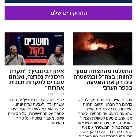
התחקירים שלנו
התעלמו מההצתה סמוך
איתן רבינוביץ': "תקרת
לחווה: בצה"ל ובמשטרה
הזכוכית נפרצה, ואנחנו
גינו רק את הפגיעה
עוברים לתקרות זכוכית
בכפר הערבי
אחרות"
בטחון
מדברים בהר
ערבים הציתו שריפה סמוך לחווה
לפני כשנה איתן רבינוביץ' עבר עם
בדרום הר חברון, תושבי החווה
עשרת ילדיו לגבעת שדה יונתן.
הצליחו בנס לעצור את האש
עכשיו הוא בא לאולפני הקול היהודי
שהגיעה כמעט עד הבתים. לאחר
לספר על ההתיישבות, על הסיורים
מכן ערבים טענו לפעולת תגמול
שהוא מעביר בשטח ועל טרור
יהודית בכפר חירבת טובא שבאזור.
ההצתות.
דוברות צה"ל והמשטרה גינו את
שהתרחש בכפר הערבי אך לא
התייחסו להצתה שביצעו הערבים