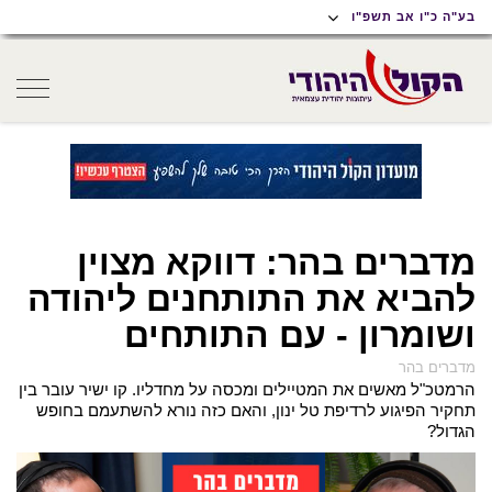
תוכן
תפריט
תפריט
בע"ה כ"ו אב תשפ"ו
ראשי
ראשי
נגישות
oggle
gation
מדברים בהר: דווקא מצוין
להביא את התותחנים ליהודה
ושומרון - עם התותחים
מדברים בהר
הרמטכ"ל מאשים את המטיילים ומכסה על מחדליו. קו ישיר עובר בין
תחקיר הפיגוע לרדיפת טל ינון, והאם כזה נורא להשתעמם בחופש
הגדול?