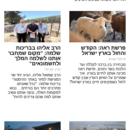
פרשת ראה: הקודש
הרב אליהו בבריכות
והחול בארץ ישראל
שלמה: "מקום שמחבר
אותנו לשלמה המלך
פרשת שבוע
ולחשמונאים"
מבחירה בין ברכה לקללה ועד
הלכות בשר וחגים, פרשת ראה
ארץ ישראל
מכינה אותנו לחיים בארץ. איך
הרב שמואל אליהו, הגיע יחד שר
שומרים על האיזון העדין שבין קודש
המורשת לסיור באתר ההיסטורי
לחול כשמקימים חיים בארץ ישראל?
בריכות שלמה: "ככל שאנחנו
מתרבים יותר הם בורחים… נבוא
למקומות האלה, ננקה אותם ונשיב
אותם למה שהם צריכים להיות"