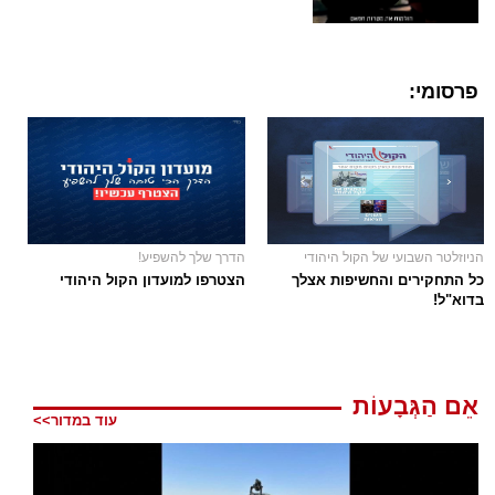
פרסומי:
הניוזלטר השבועי של הקול היהודי
הדרך שלך להשפיע!
כל התחקירים והחשיפות אצלך
הצטרפו למועדון הקול היהודי
בדוא"ל!
אֵם הַגְּבָעוֹת
עוד במדור>>