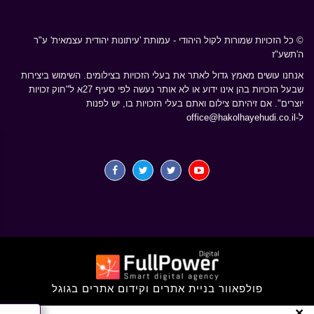
© כל הזכויות שמורות לקול היהודי - עמותת 'עיתונות יהודית עצמאית' ע"ר
ה'תשע"ז
אנחנו עושים מאמץ גדול לאתר את בעלי הזכויות בצילומים. השימוש ביצירות
שבעל הזכויות בהן אינו ידוע או לא אותר נעשה לפי סעיף 27א ל"חוק זכויות
יוצרים". אם זיהיתם צילום ואתם בעלי הזכויות בו, יש לפנות
ל-
office@hakolhayehudi.co.il
×
יעניין אותך ?
פולפאוור בניית אתרים וקידום אתרים בגוגל
הורידו את
האפליקציה של
×