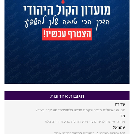
תגובות אחרונות
שדודה
"נסיגה ישראלית מלאה והקמת מדינה פלסטינית" מה יקרה בעזה?
מד
מחרסי שומרון לבית גדעון: מסע בנחלת אביעזר ברכס סלע
עמנואל
100 נקודות בשטחי A: התוכנית לביטול הסכמי אוסלו