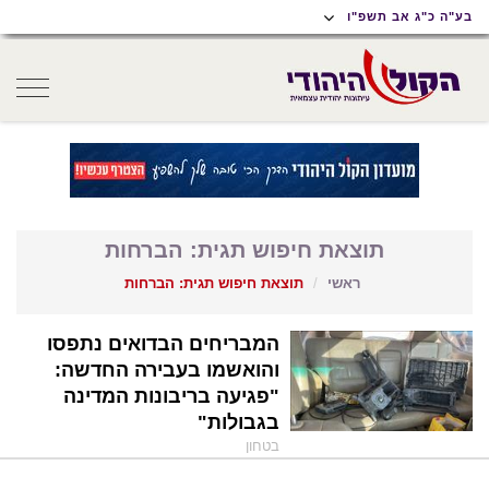
תוכן
תפריט
תפריט
בע"ה כ"ג אב תשפ"ו
ראשי
ראשי
נגישות
oggle
gation
תוצאת חיפוש תגית: הברחות
ראשי
תוצאת חיפוש תגית: הברחות
המבריחים הבדואים נתפסו
והואשמו בעבירה החדשה:
"פגיעה בריבונות המדינה
בגבולות"
בטחון