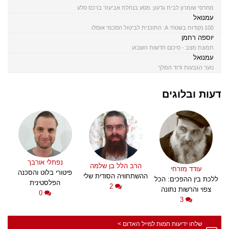
מחרסי שומרון לבית גדעון: מסע בנחלת אביעזר ברכס סלע
עמנואל
100 נקודות בשטחי A: התוכנית לביטול הסכמי אוסלו
יוספה רחמן
תמונת מצב - סיכום חדשות השבוע
עמנואל
נוער הגבעות ודוד המלך
דעות ובלוגים
נפתלי אורבך
הרב הלל בן שלמה
עודד מזרחי
פיטורי בלוט והסכנה
ההשתחוויה הסודית שלי
ללכת בין ההפכים: הכל
הפלסטינית
2
צפוי והרשות נתונה
0
3
שלחו ידיעות חמות למייל האדום >