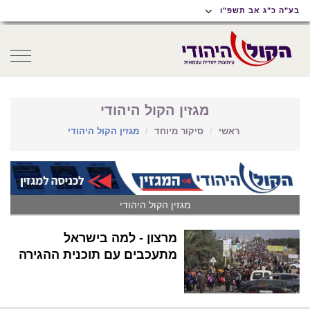
תוכן
תפריט
תפריט
בע"ה כ"ג אב תשפ"ו
ראשי
ראשי
נגישות
oggle
gation
מגזין הקול היהודי
ראשי
סיקור מיוחד
מגזין הקול היהודי
מגזין הקול היהודי
מרצון - למה בישראל
מתעכבים עם תוכנית ההגירה