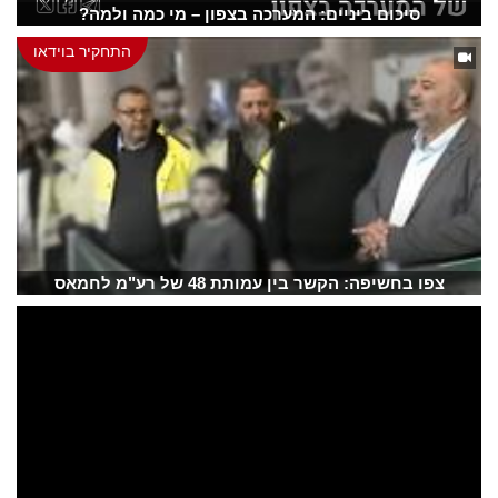
סיכום ביניים: המערכה בצפון – מי כמה ולמה?
התחקיר בוידאו
צפו בחשיפה: הקשר בין עמותת 48 של רע"מ לחמאס