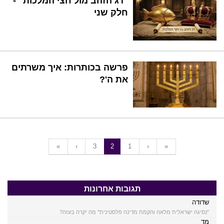
"דג הזהב מול חצי המלכות" -
חלק שני
פרשה בכותרות: איך משרתים
את ה'?
«
‹
3
2
1
›
»
תגובות אחרונות
שדודה
"נסיגה ישראלית מלאה והקמת מדינה פלסטינית" מה יקרה בעזה?
מד