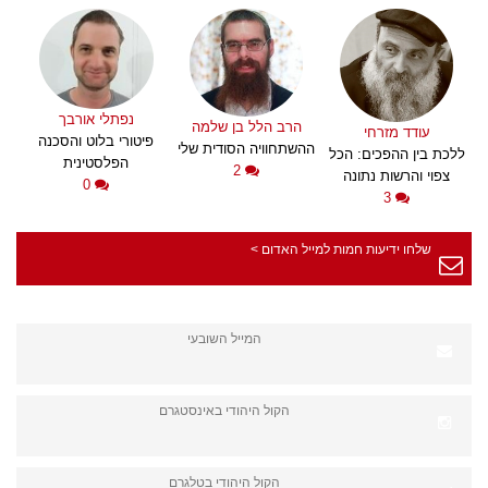
נפתלי אורבך
הרב הלל בן שלמה
עודד מזרחי
פיטורי בלוט והסכנה
ההשתחוויה הסודית שלי
ללכת בין ההפכים: הכל
הפלסטינית
2
צפוי והרשות נתונה
0
3
שלחו ידיעות חמות למייל האדום >
המייל השובעי
הקול היהודי באינסטגרם
הקול היהודי בטלגרם