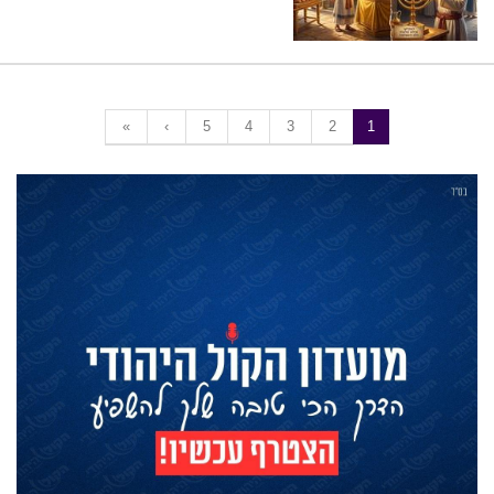
«
‹
5
4
3
2
1