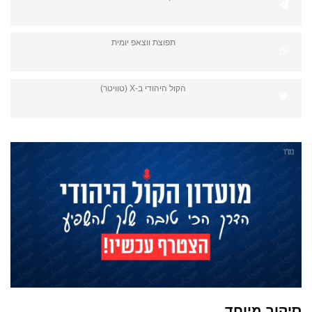
תפוצת ווצאפ יומית
הקול היהודי ב-X (טוויטר)
סיקור מיוחד