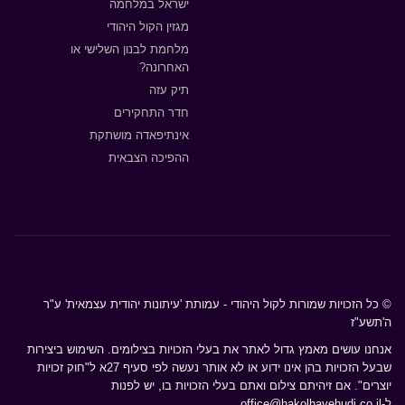
ישראל במלחמה
מגזין הקול היהודי
מלחמת לבנון השלישי או
האחרונה?
תיק עזה
חדר התחקירים
אינתיפאדה מושתקת
ההפיכה הצבאית
© כל הזכויות שמורות לקול היהודי - עמותת 'עיתונות יהודית עצמאית' ע"ר
ה'תשע"ז
אנחנו עושים מאמץ גדול לאתר את בעלי הזכויות בצילומים. השימוש ביצירות
שבעל הזכויות בהן אינו ידוע או לא אותר נעשה לפי סעיף 27א ל"חוק זכויות
יוצרים". אם זיהיתם צילום ואתם בעלי הזכויות בו, יש לפנות
ל-
office@hakolhayehudi.co.il