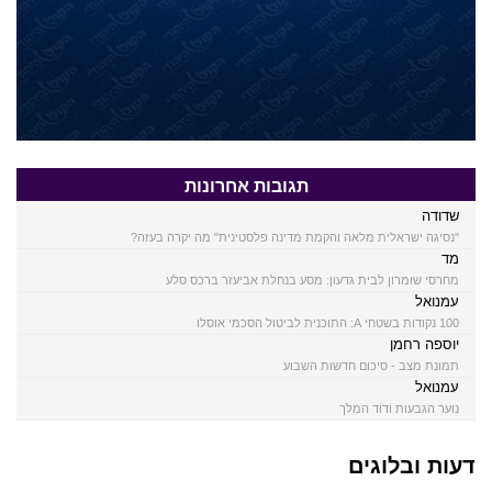
תגובות אחרונות
שדודה
"נסיגה ישראלית מלאה והקמת מדינה פלסטינית" מה יקרה בעזה?
מד
מחרסי שומרון לבית גדעון: מסע בנחלת אביעזר ברכס סלע
עמנואל
100 נקודות בשטחי A: התוכנית לביטול הסכמי אוסלו
יוספה רחמן
תמונת מצב - סיכום חדשות השבוע
עמנואל
נוער הגבעות ודוד המלך
דעות ובלוגים