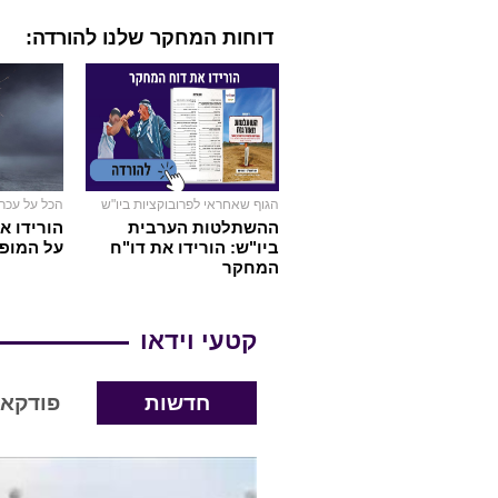
דוחות המחקר שלנו להורדה:
הגוף שאחראי לפרובוקציות ביו"ש
הכל על עכר
ההשתלטות הערבית
הורידו א
ביו"ש: הורידו את דו"ח
על המופ
המחקר
קטעי וידאו
חדשות
פודקא