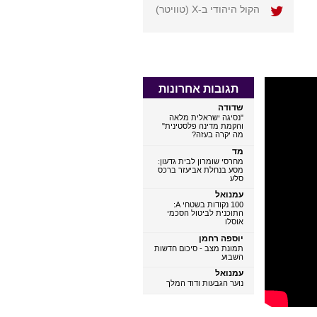
הקול היהודי ב-X (טוויטר)
תגובות אחרונות
שדודה
"נסיגה ישראלית מלאה
והקמת מדינה פלסטינית"
מה יקרה בעזה?
מד
מחרסי שומרון לבית גדעון:
מסע בנחלת אביעזר ברכס
סלע
עמנואל
100 נקודות בשטחי A:
קובי וולק – מנכ"ל
התוכנית לביטול הסכמי
הרב מאיר גולדמינץ
ת גרון
אוסלו
דרך עמי
יום העצמאות השני
יום חורבן
יוספה רחמן
קשר של אהבה:
של מדינת ישראל
מקדשנו
תמונת מצב - סיכום חדשות
שפתם של הפרטים
השבוע
0
הקטנים
0
עמנואל
0
נוער הגבעות ודוד המלך