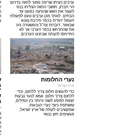
ערבים הציתו שריפה סמוך לחווה בדרום
ל
הר חברון, תושבי החווה הצליחו בנס
ע
לעצור את האש שהגיעה כמעט עד
ה
הבתים. לאחר מכן ערבים טענו לפעולת
ה
תגמול יהודית בכפר חירבת טובא
ב
שבאזור. דוברות צה"ל והמשטרה גינו
את שהתרחש בכפר הערבי אך לא
התייחסו להצתה שביצעו הערבים
נערי החלומות
ע
ב
ארץ ישראל
"
כדי להגשים חלום צריך ללחום, וכדי
ש
ללחום צריך חלום. אמא לנער גבעות
יוצאת למסע לשוני ורוחני בין המילים,
ח
ומשתפת כיצד נערי הגבעות,
ב
שמקשיבים לקולה של ארץ ישראל,
ב
מגשימים חזון נבואי
ש
ב
ה
ה