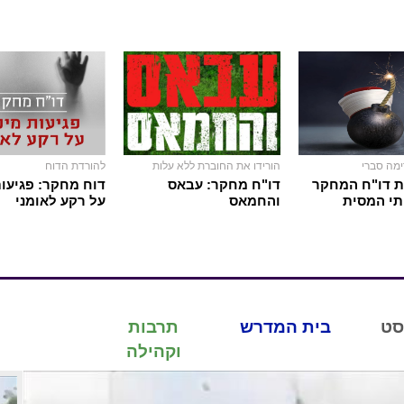
ימה סברי
הורידו את החוברת ללא עלות
להורדת הדוח
ת דו"ח המחקר
דו"ח מחקר: עבאס
דוח מחקר: פגיעות
תי המסית
והחמאס
על רקע לאומני
סט
בית המדרש
תרבות
וקהילה