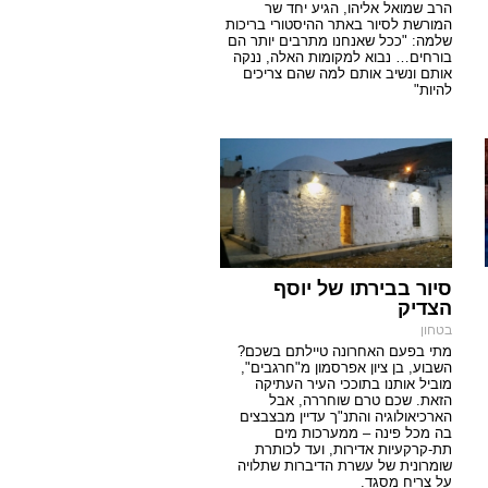
הרב שמואל אליהו, הגיע יחד שר
המורשת לסיור באתר ההיסטורי בריכות
שלמה: "ככל שאנחנו מתרבים יותר הם
בורחים… נבוא למקומות האלה, ננקה
אותם ונשיב אותם למה שהם צריכים
להיות"
סיור בבירתו של יוסף
הצדיק
בטחון
מתי בפעם האחרונה טיילתם בשכם?
השבוע, בן ציון אפרסמון מ"חרגבים",
מוביל אותנו בתוככי העיר העתיקה
הזאת. שכם טרם שוחררה, אבל
הארכיאולוגיה והתנ"ך עדיין מבצבצים
בה מכל פינה – ממערכות מים
תת-קרקעיות אדירות, ועד לכותרת
שומרונית של עשרת הדיברות שתלויה
על צריח מסגד.