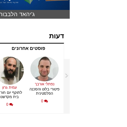
ג'יהאד הלבבות
דעות
פוסטים אחרונים
נפתלי אורבך
ובי וולק – מנכ"ל
הרב מאיר גולדמינץ
עמית גרון
פיטורי בלוט והסכנה
דרך עמי
יום העצמאות השני
לתוקף יום חורב
הפלסטינית
קשר של אהבה:
של מדינת ישראל
בית מקדשנו
פתם של הפרטים
0
0
הקטנים
0
0