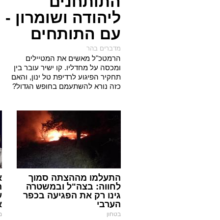
התותחנים
ליהודה ושומרון -
עם התותחים
מדברים בהר
הרמטכ"ל מאשים את המטיילים
ומכסה על מחדליו. קו ישיר עובר בין
תחקיר הפיגוע לרדיפת טל ינון, והאם
כזה נורא להשתעמם בחופש הגדול?
התעלמו מההצתה סמוך
א
לחווה: בצה"ל ובמשטרה
ה
גינו רק את הפגיעה בכפר
ע
הערבי
א
בטחון
מ