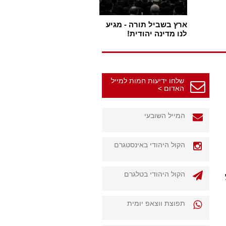
ארץ בשביל תורה - מגיע
לנו מדינה יהודית!
שלחו ידיעות חמות למייל
האדום >
המייל השובעי
הקול היהודי באינסטגרם
הקול היהודי בטלגרם
תפוצת ווצאפ יומית