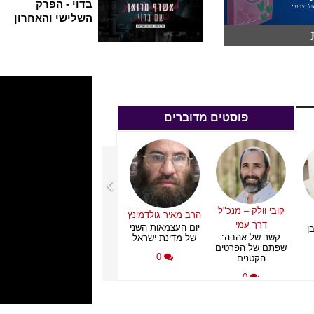
בדוי - הפרק
השלישי והאחרון
פוסטים מדוברים
נפתלי אורבך
קובי וולק – מנכ"ל
הרב מאיר גולדמינץ
עמי
פיטורי בלוט והסכנה
דרך עמי
יום העצמאות השני
ן
לתוקף 
הפלסטינית
קשר של אהבה:
של מדינת ישראל
בית 
שפתם של הפרטים
0
0
הקטנים
0