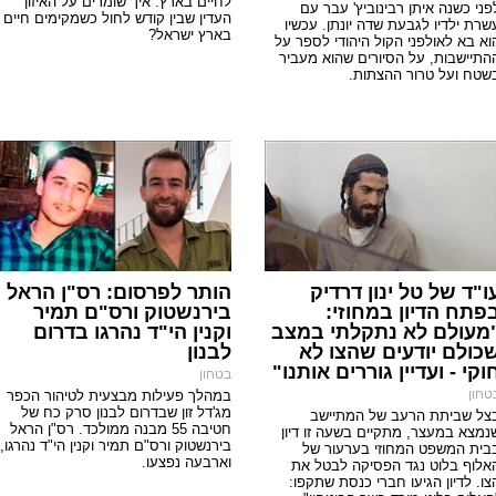
לחיים בארץ. איך שומרים על האיזון
פני כשנה איתן רבינוביץ' עבר עם
העדין שבין קודש לחול כשמקימים חיים
שרת ילדיו לגבעת שדה יונתן. עכשיו
בארץ ישראל?
וא בא לאולפני הקול היהודי לספר על
התיישבות, על הסיורים שהוא מעביר
שטח ועל טרור ההצתות.
ו"ד של טל ינון דרדיק
הותר לפרסום: רס"ן הראל
פתח הדיון במחוזי:
בירנשטוק ורס"ם תמיר
מעולם לא נתקלתי במצב
וקנין הי"ד נהרגו בדרום
כולם יודעים שהצו לא
לבנון
וקי - ועדיין גוררים אותנו"
בטחון
טחון
במהלך פעילות מבצעית לטיהור הכפר
מג'דל זון שבדרום לבנון סרק כח של
צל שביתת הרעב של המתיישב
חטיבה 55 מבנה ממולכד. רס"ן הראל
נמצא במעצר, מתקיים בשעה זו דיון
בירנשטוק ורס"ם תמיר וקנין הי"ד נהרגו,
בית המשפט המחוזי בערעור של
וארבעה נפצעו.
אלוף בלוט נגד הפסיקה לבטל את
צו. לדיון הגיעו חברי כנסת שתקפו: