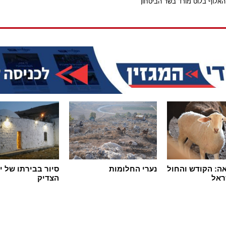
האלוף בלוט מורד בשר הביטחון"
ה: הקודש והחול
נערי החלומות
סיור בבירתו של י
ראל
הצדיק