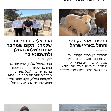
פרשת ראה: הקודש
הרב אליהו בבריכות
והחול בארץ ישראל
שלמה: "מקום שמחבר
אותנו לשלמה המלך
פרשת שבוע
ולחשמונאים"
מבחירה בין ברכה לקללה ועד
הלכות בשר וחגים, פרשת ראה
ארץ ישראל
מכינה אותנו לחיים בארץ. איך
הרב שמואל אליהו, הגיע יחד שר
שומרים על האיזון העדין שבין קודש
המורשת לסיור באתר ההיסטורי
לחול כשמקימים חיים בארץ ישראל?
בריכות שלמה: "ככל שאנחנו
מתרבים יותר הם בורחים… נבוא
למקומות האלה, ננקה אותם ונשיב
אותם למה שהם צריכים להיות"