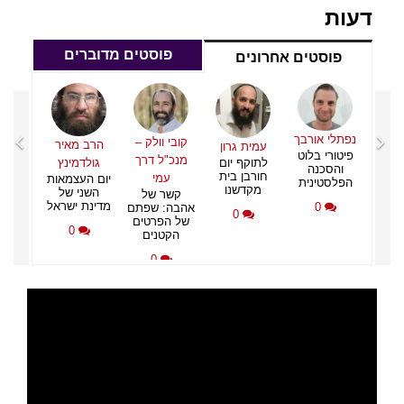
דעות
פוסטים מדוברים
פוסטים אחרונים
איר
נפתלי
פיטור
ינץ
והס
מאות
הפלס
של
נפתלי אורבך
קובי וולק –
הרב מאיר
עמית גרון
שראל
פיטורי בלוט
מנכ"ל דרך
לתוקף יום
גולדמינץ
והסכנה
חורבן בית
עמי
יום העצמאות
הפלסטינית
מקדשנו
השני של
קשר של
מדינת ישראל
0
אהבה: שפתם
0
של הפרטים
0
הקטנים
0