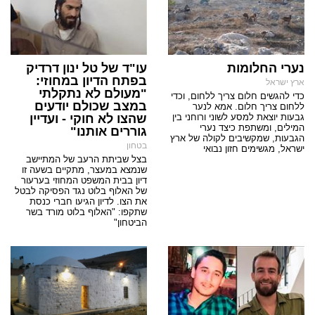
נערי החלומות
עו"ד של טל ינון דרדיק
בפתח הדיון במחוזי:
ארץ ישראל
"מעולם לא נתקלתי
כדי להגשים חלום צריך ללחום, וכדי
במצב שכולם יודעים
ללחום צריך חלום. אמא לנער
גבעות יוצאת למסע לשוני ורוחני בין
שהצו לא חוקי - ועדיין
המילים, ומשתפת כיצד נערי
גוררים אותנו"
הגבעות, שמקשיבים לקולה של ארץ
בטחון
ישראל, מגשימים חזון נבואי
בצל שביתת הרעב של המתיישב
שנמצא במעצר, מתקיים בשעה זו
דיון בבית המשפט המחוזי בערעור
של האלוף בלוט נגד הפסיקה לבטל
את הצו. לדיון הגיעו חברי כנסת
שתקפו: "האלוף בלוט מורד בשר
הביטחון"