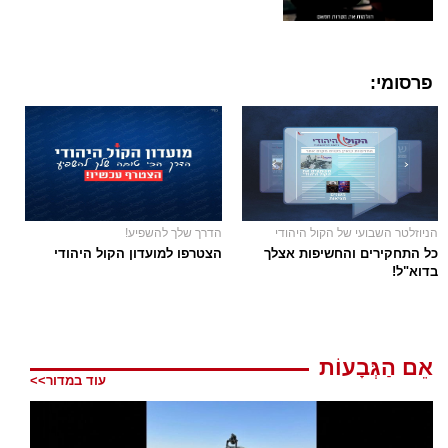
פרסומי:
הניוזלטר השבועי של הקול היהודי
הדרך שלך להשפיע!
כל התחקירים והחשיפות אצלך
הצטרפו למועדון הקול היהודי
בדוא"ל!
אֵם הַגְּבָעוֹת
עוד במדור>>