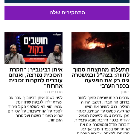
התחקירים שלנו
התעלמו מההצתה סמוך
איתן רבינוביץ': "תקרת
לחווה: בצה"ל ובמשטרה
הזכוכית נפרצה, ואנחנו
גינו רק את הפגיעה
עוברים לתקרות זכוכית
בכפר הערבי
אחרות"
בטחון
מדברים בהר
ערבים הציתו שריפה סמוך לחווה
לפני כשנה איתן רבינוביץ' עבר עם
בדרום הר חברון, תושבי החווה
עשרת ילדיו לגבעת שדה יונתן.
הצליחו בנס לעצור את האש
עכשיו הוא בא לאולפני הקול היהודי
שהגיעה כמעט עד הבתים. לאחר
לספר על ההתיישבות, על הסיורים
מכן ערבים טענו לפעולת תגמול
שהוא מעביר בשטח ועל טרור
יהודית בכפר חירבת טובא שבאזור.
ההצתות.
דוברות צה"ל והמשטרה גינו את
שהתרחש בכפר הערבי אך לא
התייחסו להצתה שביצעו הערבים