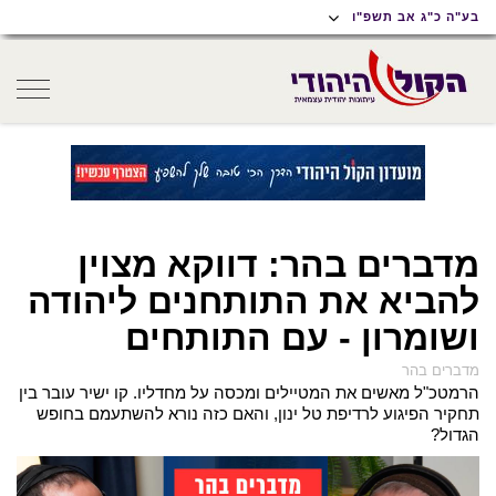
תוכן
תפריט
תפריט
בע"ה כ"ג אב תשפ"ו
ראשי
ראשי
נגישות
oggle
gation
מדברים בהר: דווקא מצוין
להביא את התותחנים ליהודה
ושומרון - עם התותחים
מדברים בהר
הרמטכ"ל מאשים את המטיילים ומכסה על מחדליו. קו ישיר עובר בין
תחקיר הפיגוע לרדיפת טל ינון, והאם כזה נורא להשתעמם בחופש
הגדול?