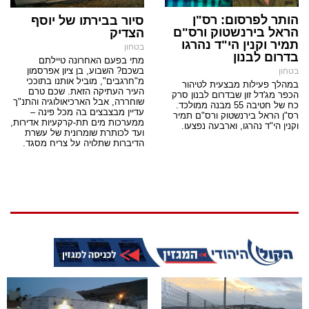
הותר לפרסום: רס"ן
סיור בבירתו של יוסף
הראל בירנשטוק ורס"ם
הצדיק
תמיר וקנין הי"ד נהרגו
בטחון
בדרום לבנון
מתי בפעם האחרונה טיילתם
בשכם? השבוע, בן ציון אפרסמון
בטחון
מ"חרגבים", מוביל אותנו בתוככי
במהלך פעילות מבצעית לטיהור
העיר העתיקה הזאת. שכם טרם
הכפר מג'דל זון שבדרום לבנון סרק
שוחררה, אבל הארכיאולוגיה והתנ"ך
כח של חטיבה 55 מבנה ממולכד.
עדיין מבצבצים בה מכל פינה –
רס"ן הראל בירנשטוק ורס"ם תמיר
ממערכות מים תת-קרקעיות אדירות,
וקנין הי"ד נהרגו, וארבעה נפצעו.
ועד לכותרת שומרונית של עשרת
הדיברות שתלויה על צריח מסגד.