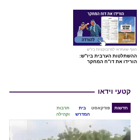
הגוף שאחראי לפרובוקציות ביו"ש
ההשתלטות הערבית ביו"ש:
הורידו את דו"ח המחקר
קטעי וידאו
חדשות
פודקאסט
בית
תרבות
המדרש
וקהילה